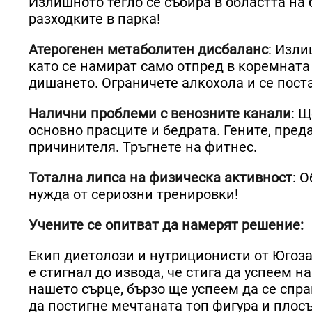
Излишното тегло се събира в областта на
разходките в парка!
Атерогенен метаболитен дисбаланс
: Изли
като се намират само отпред в коремната
дишането. Ограничете алкохола и се пос
Налични проблеми с венозните канали
: 
основно прасците и бедрата. Гените, пред
причинителя. Тръгнете на фитнес.
Тотална липса на физическа активност
: 
нужда от сериозни тренировки!
Учените се опитват да намерят решение:
Екип диетолози и нутриционисти от Югоз
е стигнал до извода, че стига да успеем 
нашето сърце, бързо ще успеем да се спр
да постигне мечтаната топ фигура и плосък