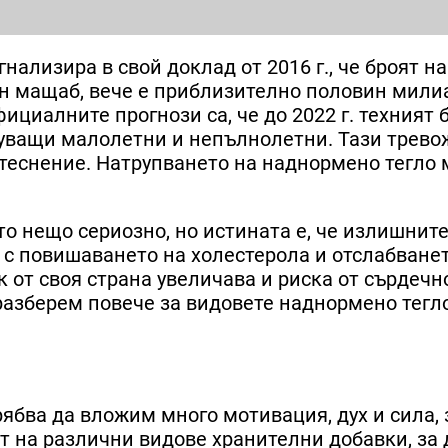
ализира в свой доклад от 2016 г., че броят на
н мащаб, вече е приблизително половин мили
ициалните прогнози са, че до 2022 г. техният 
дуващи малолетни и непълнолетни. Тази трево
теснение. Натрупването на наднормено тегло 
о нещо сериозно, но истината е, че излишнит
 с повишаването на холестерола и отслабване
к от своя страна увеличава и риска от сърдечн
 разберем повече за видовете наднормено тегл
ябва да вложим много мотивация, дух и сила, 
т на различни видове хранителни добавки, за 