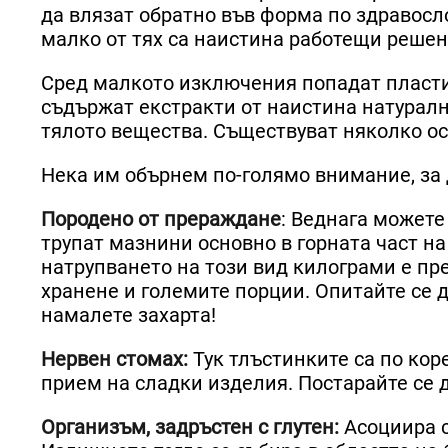
да влязат обратно във форма по здравосло
малко от тях са наистина работещи решен
Сред малкото изключения попадат пласти
съдържат екстракти от наистина натуралн
тялото вещества. Съществуват няколко о
Нека им обърнем по-голямо внимание, за 
Породено от прераждане
: Веднага можете 
трупат мазнини основно в горната част на
натрупването на този вид килограми е пре
хранене и големите порции. Опитайте се д
намалете захарта!
Нервен стомах:
Тук тлъстинките са по кор
прием на сладки изделия. Постарайте се 
Организъм, задръстен с глутен:
Асоциира с