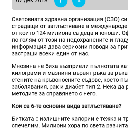
07 дек 2018
Световната здравна организация (СЗО) сигн
страдащи от затлъстяване в международе
от които 124 милиона са деца и юноши. Оф
по-голям от този на недохранените и гла
информация дава сериозни поводи за при
застраши всеки един от нас.
Мнозина не биха възприели пълнотата кат
килограми и мазнини вървят ръка за ръка
стените на кръвоносните съдове, което пъ
заболявания, рак и диабет тип 2. Нека да
методите за справянето с него.
Кои са 6-те основни вида затлъстяване?
Битката с излишните калории е тежка и тр
спечелим. Милиони хора по света разчита