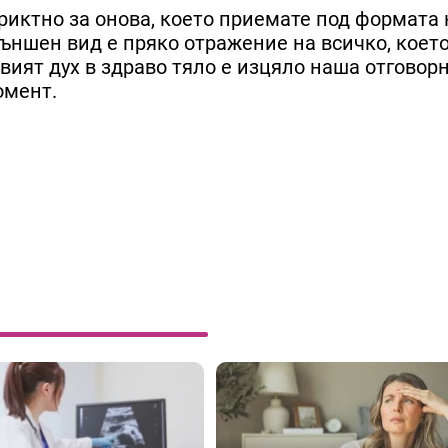
иктно за онова, което приемате под формата 
ъншен вид е пряко отражение на всичко, коет
вият дух в здраво тяло е изцяло наша отговорн
омент.