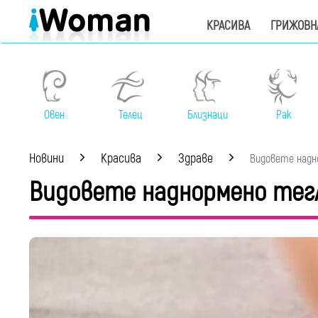
КРАСИВА
ГРИЖОВН
Овен
Телец
Близнаци
Рак
Новини
Красива
Здраве
Видовете надно
Видовете наднормено тегл