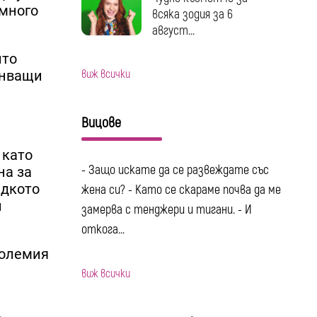
 много
всяка зодия за 6
август...
ито
виж всички
анващи
Вицове
 като
- Защо искате да се развеждате със
на за
ядкото
жена си? - Като се скараме почва да ме
и
замерва с тенджери и тигани. - И
откога...
големия
виж всички