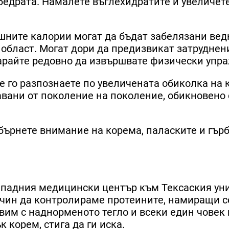
 бедрата. Намалете въглехидратите и увеличет
шните калории могат да бъдат забелязани ведн
 област. Могат дори да предизвикат затруднен
тарайте редовно да извършвате физически упр
Ще го разпознаете по увеличената обиколка на 
авани от поколение на поколение, обикновено 
Обърнете внимание на корема, паласките и гър
ападния медицински център към Тексаския ун
начин да контролираме протеините, намиращи с
авим с наднорменото тегло и всеки един човек
 корем, стига да ги иска.