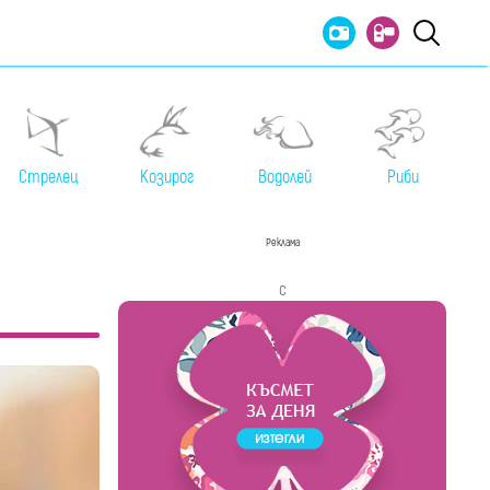
Стрелец
Козирог
Водолей
Риби
Реклама
с