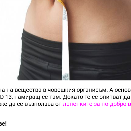
ена на вещества в човешкия организъм. А осно
D 13, намиращ се там. Докато те се опитват д
же да се възползва от
лепенките за по-добро 
ве!