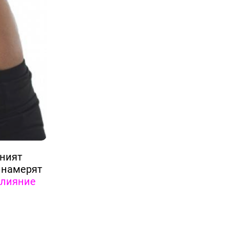
вният
а намерят
влияние