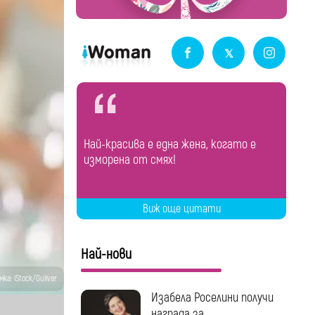
Най-красива е една жена, когато е
изморена от смях!
Виж още цитати
Най-нови
ка: iStock/Guliver
Изабела Роселини получи
награда за...