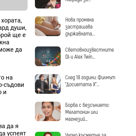
Нова промяна
 хората,
застрашава
ард души,
държавната...
брой ще е
жна
може да
Световноизвестните
DJ-и Alex Twin...
е
то на
След 18 години: Филмът
"Досиетата Х"...
о-съдови
о и
Борба с безсънието:
Мелатонин или
магнезий...
за да я
да успеят
Чудно късметче за