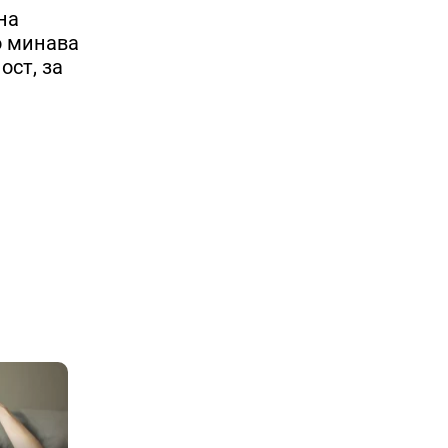
на
о минава
ост, за