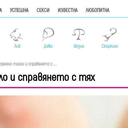
А
УСПЕШНА
СЕКСИ
ИЗВЕСТНА
ЛЮБОПИТНА
Лъв
Дева
Везни
Скорпион
рмено тегло и справянето с ...
о и справянето с тях