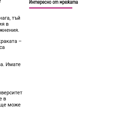
е
Интересно от мрежата
ага, тъй
ия в
ажнения.
краката –
са
ба. Имате
иверситет
е в
 ще може