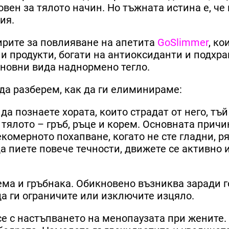
вен за тялото начин. Но тъжната истина е, че
ия.
рите за повлияване на апетита
GoSlimmer
, ко
и продукти, богати на антиоксиданти и подхр
сновни вида наднормено тегло.
да разберем, как да ги елиминираме:
да познаете хората, които страдат от него, тъй
 тялото – гръб, ръце и корем. Основната причи
комерното похапване, когато не сте гладни, р
а пиете повече течности, движете се активно 
ема и гръбнака. Обикновено възниква заради 
да ги ограничите или изключите изцяло.
е с настъпването на менопаузата при жените.