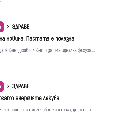
8
А
ЗДРАВЕ
а новина: Пастата е полезна
да живее здравословно и да има идеална фигура....
8
А
ЗДРАВЕ
когато енергията лекува
ни терапии като лечебни кристали, дишане и...
8