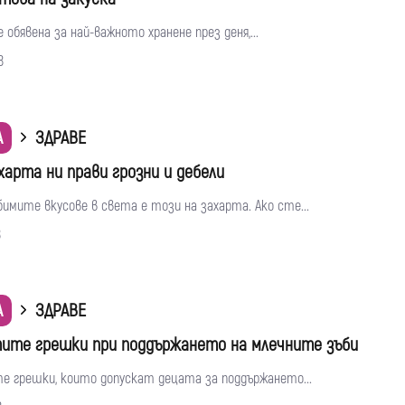
 обявена за най-важното хранене през деня,...
8
А
ЗДРАВЕ
харта ни прави грозни и дебели
имите вкусове в света е този на захарта. Ако сте...
8
А
ЗДРАВЕ
ите грешки при поддържането на млечните зъби
е грешки, които допускат децата за поддържането...