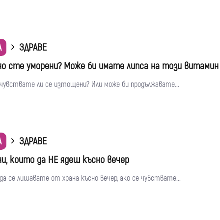
А
ЗДРАВЕ
о сте уморени? Може би имате липса на този витамин
 чувствате ли се изтощени? Или може би продължавате...
А
ЗДРАВЕ
ни, които да НЕ ядеш късно вечер
да се лишавате от храна късно вечер, ако се чувствате...