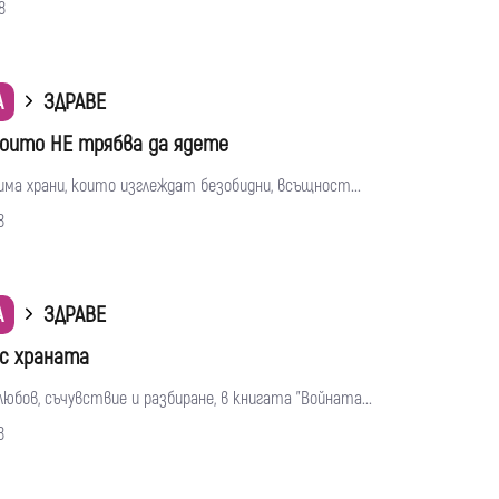
8
А
ЗДРАВЕ
 които НЕ трябва да ядете
има храни, които изглеждат безобидни, всъщност...
8
А
ЗДРАВЕ
с храната
любов, съчувствие и разбиране, в книгата "Войната...
8