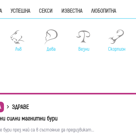
А
УСПЕШНА
СЕКСИ
ИЗВЕСТНА
ЛЮБОПИТНА
Лъв
Дева
Везни
Скорпион
А
ЗДРАВЕ
ни силни магнитни бури
бури през май са в състояние да предизвикат...