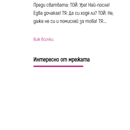
Преди сватбата: ТОЙ: Ура! Най-после!
Едва дочаках! ТЯ: Да си ходя ли? ТОЙ: Не,
даже не си и помисляй за това! ТЯ:...
виж всички
Интересно от мрежата