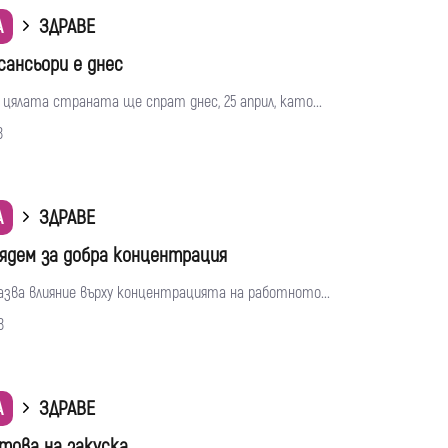
А
ЗДРАВЕ
сансьори е днес
 цялата страната ще спрат днес, 25 април, като...
8
А
ЗДРАВЕ
 ядем за добра концентрация
азва влияние върху концентрацията на работното...
8
А
ЗДРАВЕ
това на закуска