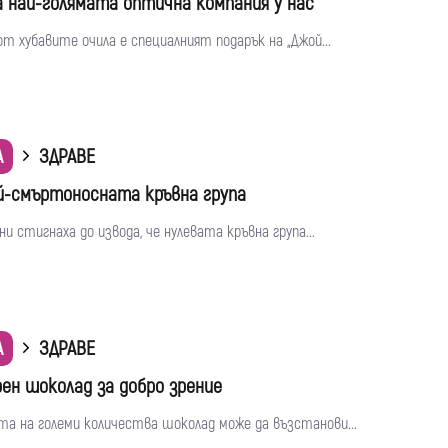
а най-голямата оптична компания у нас
 хубавите очила е специалният подарък на „Джой...
А
ЗДРАВЕ
ай-смъртоносната кръвна група
ни стигнаха до извода, че нулевата кръвна група...
А
ЗДРАВЕ
ен шоколад за добро зрение
та на големи количества шоколад може да възстанови...