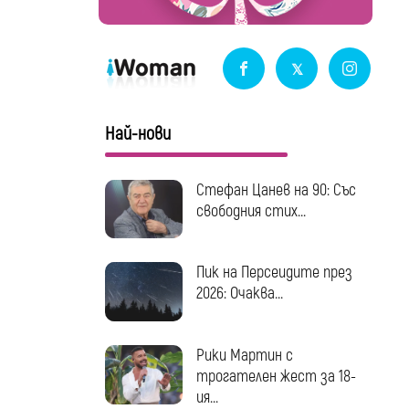
Най-нови
Стефан Цанев на 90: Със
свободния стих...
Пик на Персеидите през
2026: Очаква...
Рики Мартин с
трогателен жест за 18-
ия...