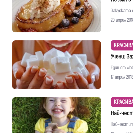
Закуската е
20 април 201
КРАСИВ
Учени: За
Един от люб
17 април 201
КРАСИВ
Най-чест
Най-честит