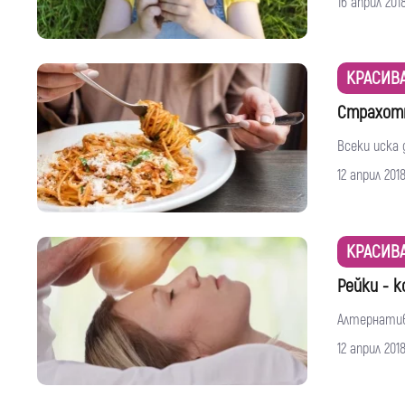
16 април 201
КРАСИВ
Страхотн
Всеки иска 
12 април 201
КРАСИВ
Рейки - 
Алтернатив
12 април 201