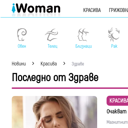
КРАСИВА
ГРИЖОВН
Овен
Телец
Близнаци
Рак
Новини
Красива
Здраве
Последно от Здраве
КРАСИВ
Очакват 
Магнитните 