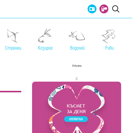
Стрелец
Козирог
Водолей
Риби
Реклама
с