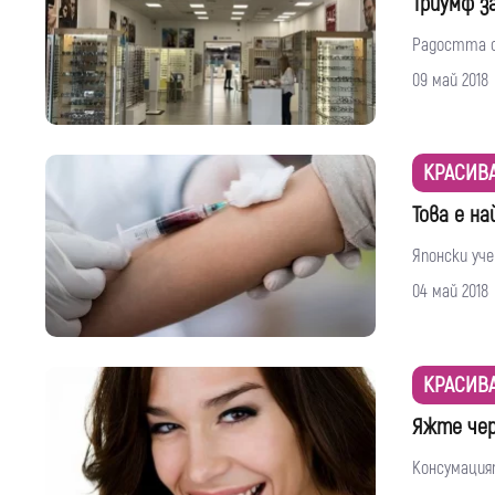
Триумф з
Радостта от
09 май 2018
КРАСИВ
Това е н
Японски уче
04 май 2018
КРАСИВ
Яжте чер
Консумация