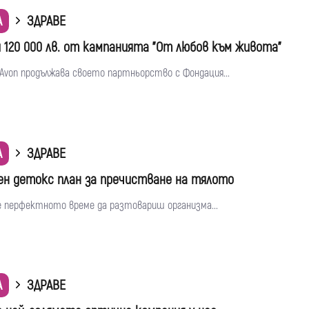
А
ЗДРАВЕ
и 120 000 лв. от кампанията "От любов към живота"
. Avon продължава своето партньорство с Фондация...
А
ЗДРАВЕ
ен детокс план за пречистване на тялото
е перфектното време да разтовариш организма...
А
ЗДРАВЕ