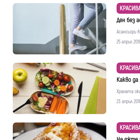
КРАСИВ
Ден без а
Асансьори в
25 април 201
КРАСИВ
Какво да
Храната ок
23 април 201
КРАСИВ
Не яжте 