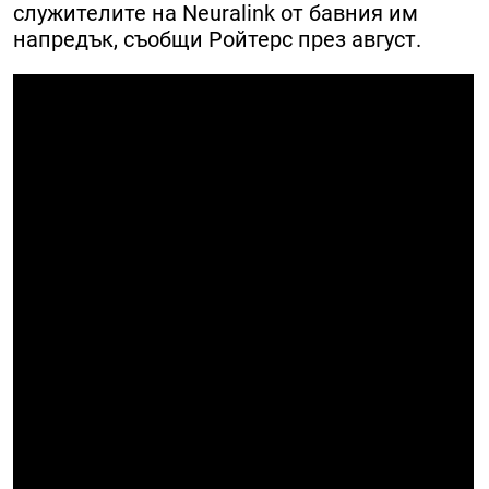
служителите на Neuralink от бавния им
напредък, съобщи Ройтерс през август.