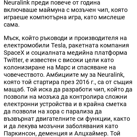
Neuralink преди повече от година
включваше маймуна с мозъчен чип, която
играеше компютърна игра, като мислеше
сама.
Мъск, който ръководи и производителя на
електромобили Tesla, ракетната компания
SpaceX и социалната медийна платформа
Twitter, е известен с високи цели като
колонизиране на Марс и спасяване на
човечеството. Амбициите му за Neuralink,
която той стартира през 2016 г., са от същия
мащаб. Той иска да разработи чип, който да
позволи на мозъка да контролира сложни
електронни устройства и в крайна сметка
да позволи на хора с парализа да
възвърнат двигателните си функции, както
и да лекува мозъчни заболявания като
Паркинсон, деменция и Алцхаймер. Той