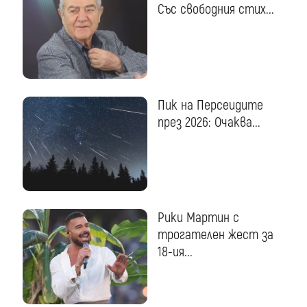
Със свободния стих...
Пик на Персеидите
през 2026: Очаква...
Рики Мартин с
трогателен жест за
18-ия...