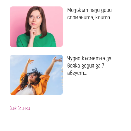
Мозъкът пази дори
спомените, които...
Чудно късметче за
всяка зодия за 7
август...
виж всички