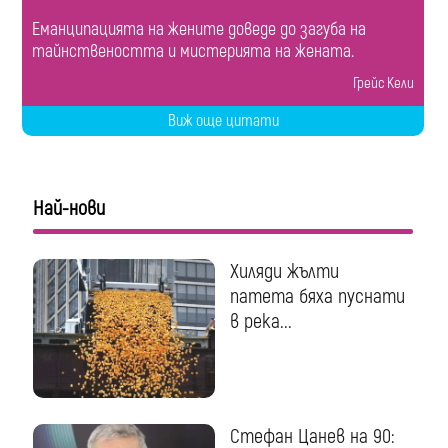
Еманципацията на жените доведе до загуба на
тайнствеността и мистерията на жената.
Грейс Кели
Виж още цитати
Най-нови
Хиляди жълти
патета бяха пуснати
в река...
Стефан Цанев на 90: