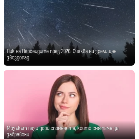
Пик на Персеидите през 2026: Очаква ни зрелищен
звездопад
Мозъкът пази дори спомените, които смятаме за
забравени