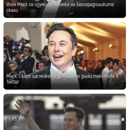
Илон Мъск се изуми от снимка на Белоградчишките
скали
Мъск: Скоро ще можете да пишете дълги текстове в
Twitter