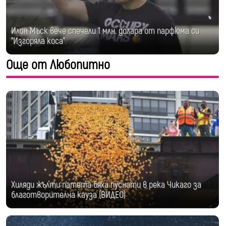
Илон Мъск вече спечели 1 млн. долара от парфюма си
"Изгоряла коса"
Още от Любопитно
Хиляди жълти патета бяха пуснати в река Чикаго за
благотворителна кауза (ВИДЕО)