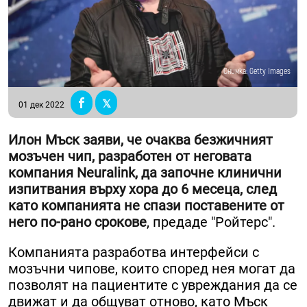
Снимка: Getty Images
01 дек 2022
Илон Мъск заяви, че очаква безжичният
мозъчен чип, разработен от неговата
компания Neuralink, да започне клинични
изпитвания върху хора до 6 месеца, след
като компанията не спази поставените от
него по-рано срокове
, предаде "Ройтерс".
Компанията разработва интерфейси с
мозъчни чипове, които според нея могат да
позволят на пациентите с увреждания да се
движат и да общуват отново, като Мъск