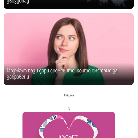
звездопад
Мозъкът пази дори спомените, които смятаме за
забравени
Реклама
с