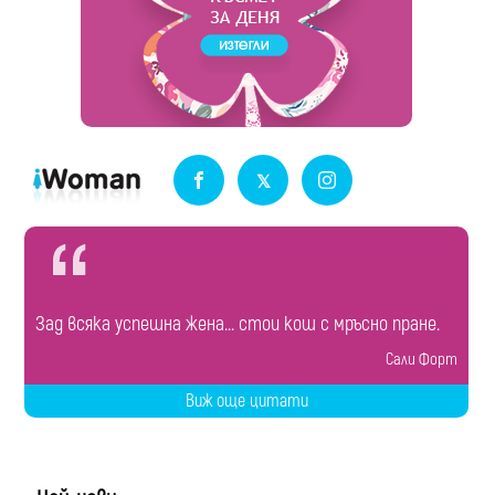
Зад всяка успешна жена... стои кош с мръсно пране.
Сали Форт
Виж още цитати