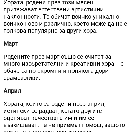
Хората, родени през този месец,
притежават естествени артистични
наклонности. Те обичат всичко уникално,
всичко ново и различно, което може да не е
толкова популярно за други хора.
Март
Родените през март също се считат за
много изобретателни и креативни хора. Те
обаче са по-скромни и понякога дори
срамежливи.
Април
Хората, които са родени през април,
истински се радват, когато другите
оценяват качествата им и им се
възхищават. Те не приемат помощ, защото