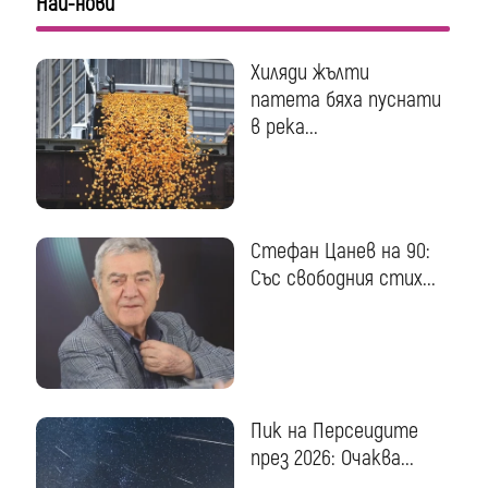
Най-нови
Хиляди жълти
патета бяха пуснати
в река...
Стефан Цанев на 90:
Със свободния стих...
Пик на Персеидите
през 2026: Очаква...