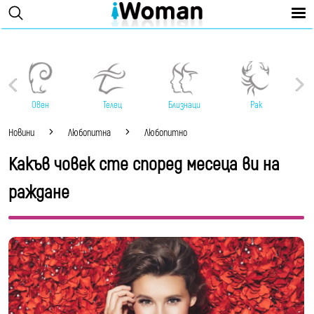
Овен
Телец
Близнаци
Рак
Новини
Любопитна
Любопитно
Какъв човек сте според месеца ви на
раждане