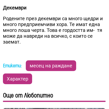
Декември
Родените през декември са много щедри и
много предприемчиви хора. Те имат една
много лоша черта. Това е гордостта им- тя
може да навреди на всичко, с които се
заемат.
Етикети:
месец на раждане
Характер
Още от Любопитно