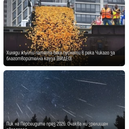
Хиляди жълти патета бяха пуснати в река Чикаго за
благотворителна кауза (ВИДЕО)
Пик на Персеидите през 2026: Очаква ни зрелищен