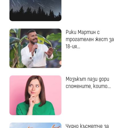
Рики Мартин с
трогателен жест за
18-ия...
Мозъкът пази дори
спомените, които...
Чудно късметче за