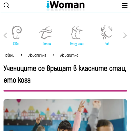
Овен
Телец
Близнаци
Рак
Новини
Любопитна
Любопитно
Учениците се връщат в класните стаи,
ето кога