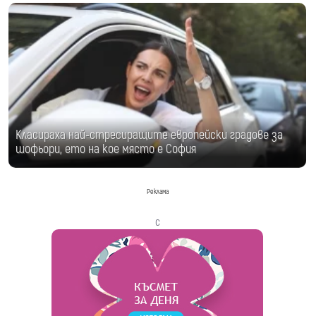
Класираха най-стресиращите европейски градове за
шофьори, ето на кое място е София
Реклама
с