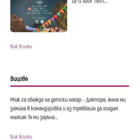
DJ-и Alex Twin...
виж всички
Вицове
Мъж се обажда на детски лекар: - Докторе, жена ми
замина в командировка и аз трябваше да гледам
малкия! Тя ми заръча...
виж всички