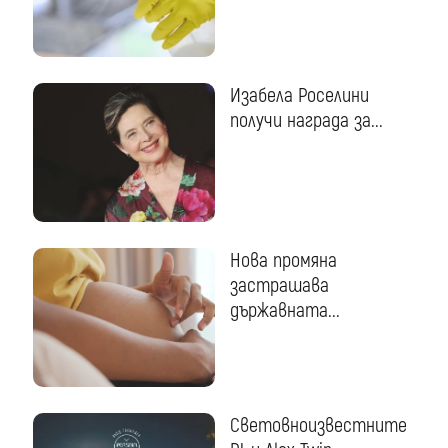
Изабела Роселини
получи награда за...
Нова промяна
застрашава
държавната...
Световноизвестните