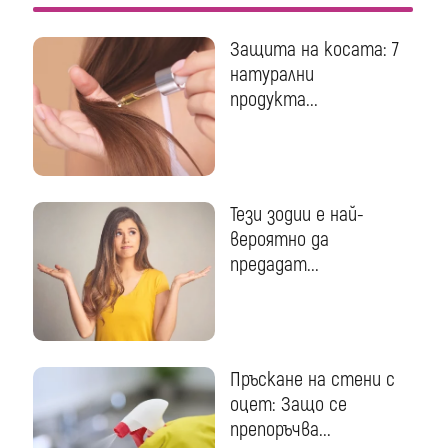
Защита на косата: 7
натурални
продукта...
Тези зодии е най-
вероятно да
предадат...
Пръскане на стени с
оцет: Защо се
препоръчва...