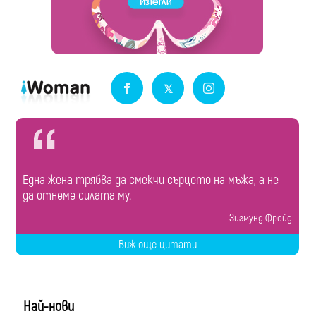
Една жена трябва да смекчи сърцето на мъжа, а не
да отнеме силата му.
Зигмунд Фройд
Виж още цитати
Най-нови