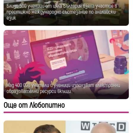
Близо 500 ученици от цяла България взеха участие в
престижно международно състезание по английски
език
Над 400 000 учители и ученици използват електронни
образователни ресурси вкъщи
Още от Любопитно