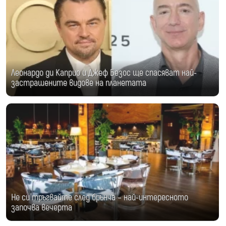
Леонардо ди Каприо и Джеф Безос ще спасяват най-
застрашените видове на планетата
Не си тръгвайте след брънча – най-интересното
започва вечерта