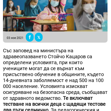
Снимка: iStock
03 ное 2021
Със заповед на министъра на
здравеопазването Стойчо Кацаров са
определени условията, при които
учениците могат да се върнат към
присъствено обучение в общините, където
14-дневната заболяемост е над 500 на 100
000 население. Условията изискват
осигуряване на безопасна среда, съобщават
от здравното ведомство.
Те включват
тестване на всички деца с щадящи тестове
два пъти седмично.
За педагогическия и