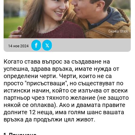
Снимка: iStock
14 ное 2024
Когато става въпрос за създаване на
успешна, здрава връзка, имате нужда от
определени черти. Черти, които не са
просто "присъстващи", но съществуват по
истински начин, който се излъчва от всеки
партньор чрез тяхното желание (не защото
някой се оплаква). Ако и двамата правите
долните 12 неща, има голям шанс вашата
връзка да продължи цял живот.