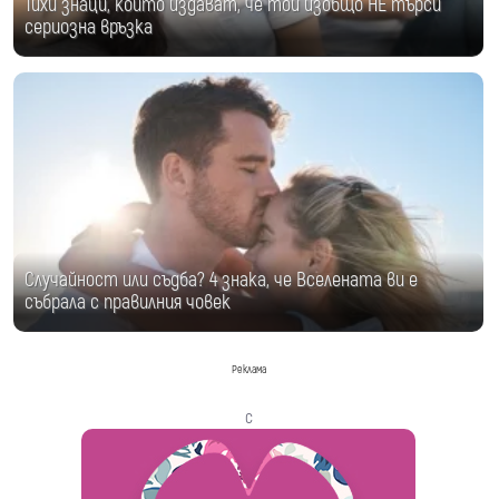
Тихи знаци, които издават, че той изобщо НЕ търси
сериозна връзка
Случайност или съдба? 4 знака, че Вселената ви е
събрала с правилния човек
Реклама
с