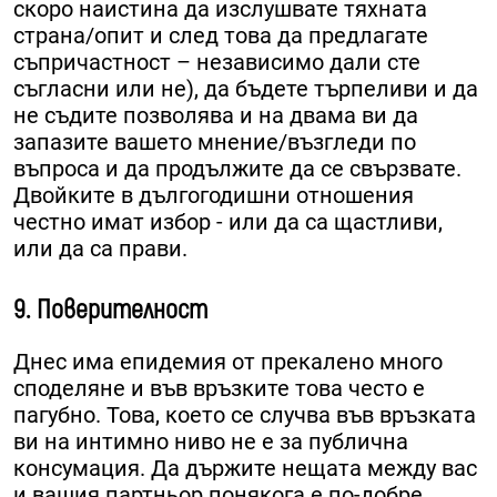
скоро наистина да изслушвате тяхната
страна/опит и след това да предлагате
съпричастност – независимо дали сте
съгласни или не), да бъдете търпеливи и да
не съдите позволява и на двама ви да
запазите вашето мнение/възгледи по
въпроса и да продължите да се свързвате.
Двойките в дългогодишни отношения
честно имат избор - или да са щастливи,
или да са прави.
9. Поверителност
Днес има епидемия от прекалено много
споделяне и във връзките това често е
пагубно. Това, което се случва във връзката
ви на интимно ниво не е за публична
консумация. Да държите нещата между вас
и вашия партньор понякога е по-добре,