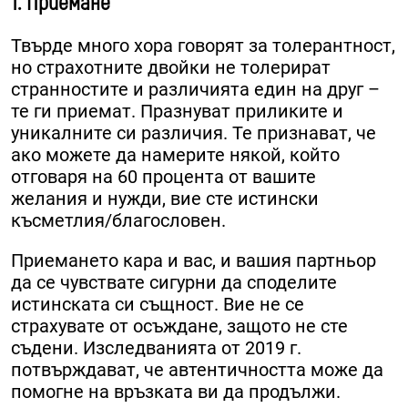
1. Приемане
Твърде много хора говорят за толерантност,
но страхотните двойки не толерират
странностите и различията един на друг –
те ги приемат. Празнуват приликите и
уникалните си различия. Те признават, че
ако можете да намерите някой, който
отговаря на 60 процента от вашите
желания и нужди, вие сте истински
късметлия/благословен.
Приемането кара и вас, и вашия партньор
да се чувствате сигурни да споделите
истинската си същност. Вие не се
страхувате от осъждане, защото не сте
съдени. Изследванията от 2019 г.
потвърждават, че автентичността може да
помогне на връзката ви да продължи.