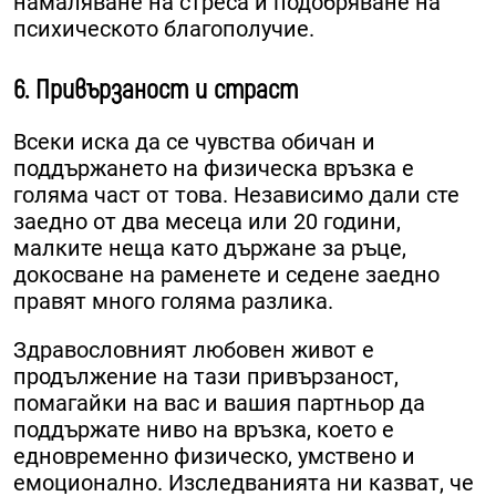
намаляване на стреса и подобряване на
психическото благополучие.
6. Привързаност и страст
Всеки иска да се чувства обичан и
поддържането на физическа връзка е
голяма част от това. Независимо дали сте
заедно от два месеца или 20 години,
малките неща като държане за ръце,
докосване на раменете и седене заедно
правят много голяма разлика.
Здравословният любовен живот е
продължение на тази привързаност,
помагайки на вас и вашия партньор да
поддържате ниво на връзка, което е
едновременно физическо, умствено и
емоционално. Изследванията ни казват, че