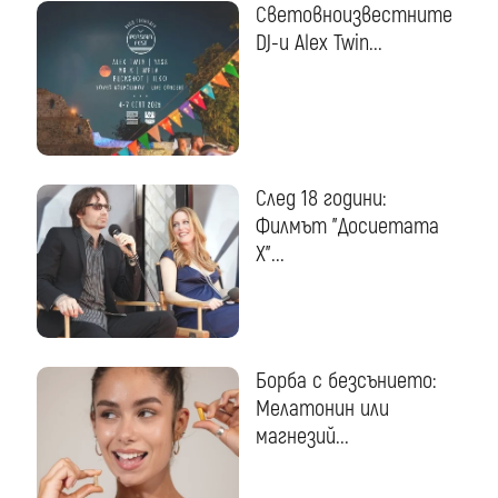
Световноизвестните
DJ-и Alex Twin...
След 18 години:
Филмът "Досиетата
Х"...
Борба с безсънието:
Мелатонин или
магнезий...