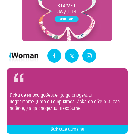
Иска се много доверие, за да споделиш
недостатъците си с приятел. Иска се обаче много
повече, за да споделиш неговите.
Виж още цитати