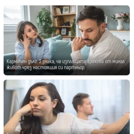
Кармичен дълг: 3 знака, че изплащате грехове от минал
живот чрез настоящия си партньор