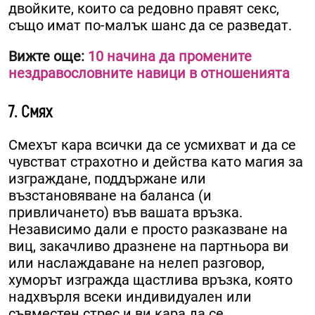
двойките, които са редовно правят секс,
също имат по-малък шанс да се разведат.
Вижте още:
10 начина да промените
нездравословните навици в отношенията
7. Смях
Смехът кара всички да се усмихват и да се
чувстват страхотно и действа като магия за
изграждане, поддържане или
възстановяване на баланса (и
привличането) във вашата връзка.
Независимо дали е просто разказване на
виц, закачливо дразнене на партньора ви
или наслаждаване на нелеп разговор,
хуморът изгражда щастлива връзка, която
надхвърля всеки индивидуален или
съвместен стрес и ви кара да се