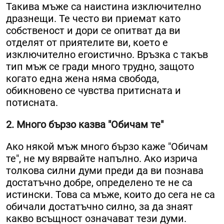
Такива мъже са наистина изключително
дразнещи. Те често ви приемат като
собственост и дори се опитват да ви
отделят от приятелите ви, което е
изключително егоистично. Връзка с такъв
тип мъж се гради много трудно, защото
когато една жена няма свобода,
обикновено се чувства притисната и
потисната.
2. Много бързо казва "Обичам те"
Ако някой мъж много бързо каже "Обичам
те", не му вярвайте напълно. Ако изрича
толкова силни думи преди да ви познава
достатъчно добре, определено те не са
истински. Това са мъже, които до сега не са
обичали достатъчно силно, за да знаят
какво всъщност означават тези думи.