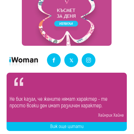
Не бих казал, че жените нямат характер - те
просто всеки ден имат различен характер.
Хайнрих Хайне
Виж още цитати