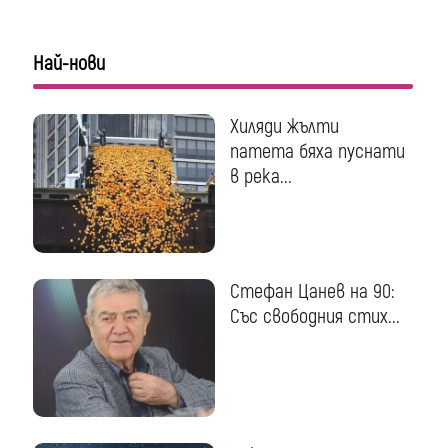
Най-нови
Хиляди жълти
патета бяха пуснати
в река...
Стефан Цанев на 90:
Със свободния стих...