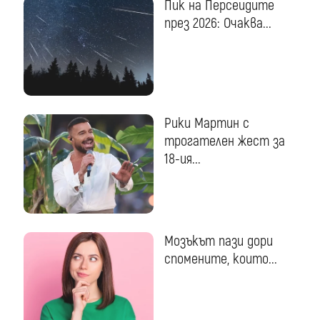
Пик на Персеидите
през 2026: Очаква...
Рики Мартин с
трогателен жест за
18-ия...
Мозъкът пази дори
спомените, които...