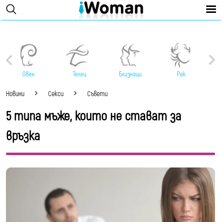
Овен
Телец
Близнаци
Рак
Новини
Секси
Съвети
5 типа мъже, които не стават за
връзка