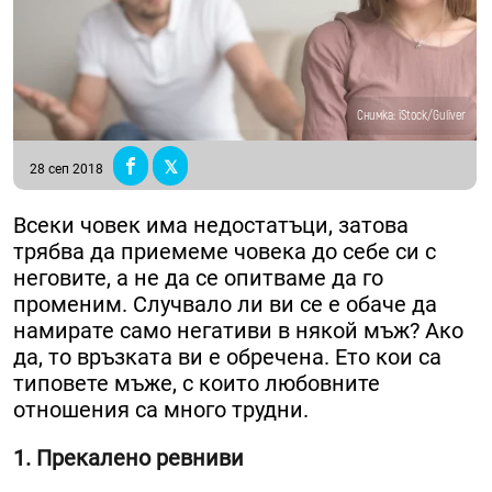
Снимка: iStock/Guliver
28 сеп 2018
Всеки човек има недостатъци, затова
трябва да приемеме човека до себе си с
неговите, а не да се опитваме да го
променим. Случвало ли ви се е обаче да
намирате само негативи в някой мъж? Ако
да, то връзката ви е обречена. Ето кои са
типовете мъже, с които любовните
отношения са много трудни.
1. Прекалено ревниви