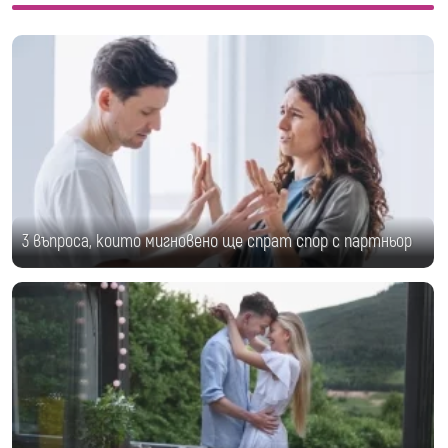
3 въпроса, които мигновено ще спрат спор с партньор