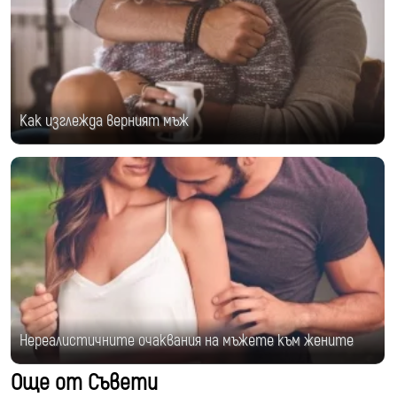
Как изглежда верният мъж
Нереалистичните очаквания на мъжете към жените
Още от Съвети