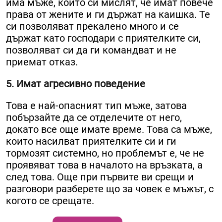
има мъже, които си мислят, че имат повече
права от жените и ги държат на каишка. Те
си позволяват прекалено много и се
държат като господари с приятелките си,
позволяват си да ги командват и не
приемат отказ.
5. Имат агресивно поведение
Това е най-опасният тип мъже, затова
побързайте да се отделечите от него,
докато все още имате време. Това са мъже,
които насилват приятелките си и ги
тормозят системно, но проблемът е, че не
проявяват това в началото на връзката, а
след това. Още при първите ви срещи и
разговори разберете що за човек е мъжът, с
когото се срещате.