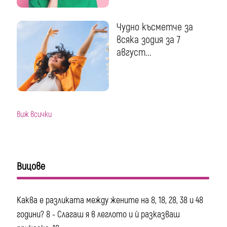
Чудно късметче за
всяка зодия за 7
август...
виж всички
Вицове
Каква е разликата между жените на 8, 18, 28, 38 и 48
години? 8 - Слагаш я в леглото и ѝ разказваш