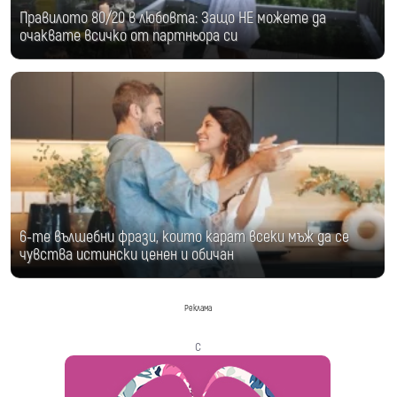
Правилото 80/20 в любовта: Защо НЕ можете да
очаквате всичко от партньора си
6-те вълшебни фрази, които карат всеки мъж да се
чувства истински ценен и обичан
Реклама
с