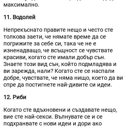
максимално.
11. Водолей
Непрекъснато правите нещо и често сте
толкова заети, че нямате време да се
погрижите за себе си, така че не е
изненадващо, че всъщност се чувствате
красиви, когато сте имали добър сън.
Знаете този вид сън, който подмладява и
ви зарежда, нали? Когато сте се наспали
добре, чувствате, че няма нищо, което да ви
спре да постигнете най-дивите си идеи.
12. Риби
Когато сте вдъхновени и създавате нещо,
вие сте най-секси. Вълнувате се и се
подхранвате с нови идеи и дори ако