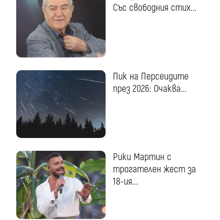
Със свободния стих...
Пик на Персеидите
през 2026: Очаква...
Рики Мартин с
трогателен жест за
18-ия...