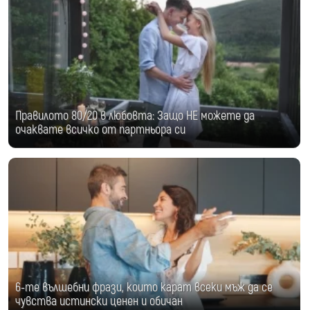
Правилото 80/20 в любовта: Защо НЕ можете да
очаквате всичко от партньора си
6-те вълшебни фрази, които карат всеки мъж да се
чувства истински ценен и обичан