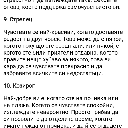
страхотно и да изглеждате така. Сексът е
онова, което поддържа самочувствието ви.
9. Стрелец
Чувствате се най-красиви, когато доставяте
радост на друг човек. Това може да е някой,
когото току-що сте срещнали, или някой, с
когото сте били приятели отдавна. Когато
правите нещо хубаво за някого, това ви
кара да се чувствате прекрасно и да
забравите всичките си недостатъци.
10. Козирог
Най-добре ви е, когато сте на почивка или
на плажа. Когато се чувствате спокойни,
изглеждате невероятно. Просто трябва да
си позволите да отделите време, когато
имате нужда от почивка, и да й се отдадете