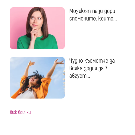
Мозъкът пази дори
спомените, които...
Чудно късметче за
всяка зодия за 7
август...
виж всички