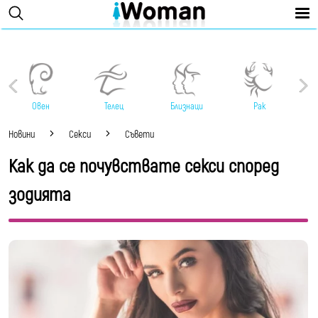
Овен
Телец
Близнаци
Рак
Новини
Секси
Съвети
Как да се почувствате секси според
зодията