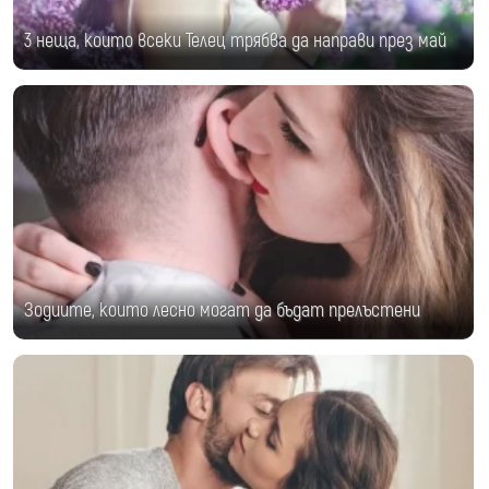
3 неща, които всеки Телец трябва да направи през май
Зодиите, които лесно могат да бъдат прелъстени