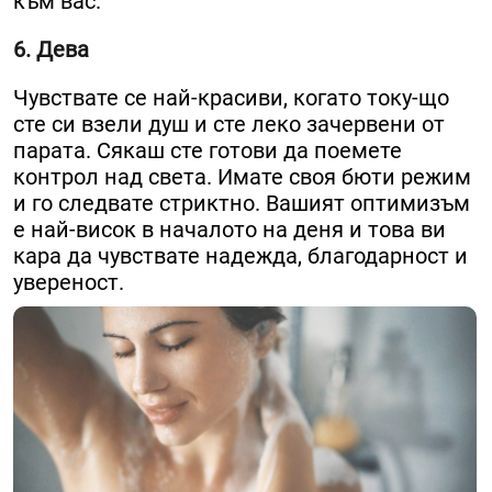
към вас.
6. Дева
Чувствате се най-красиви, когато току-що
сте си взели душ и сте леко зачервени от
парата. Сякаш сте готови да поемете
контрол над света. Имате своя бюти режим
и го следвате стриктно. Вашият оптимизъм
е най-висок в началото на деня и това ви
кара да чувствате надежда, благодарност и
увереност.