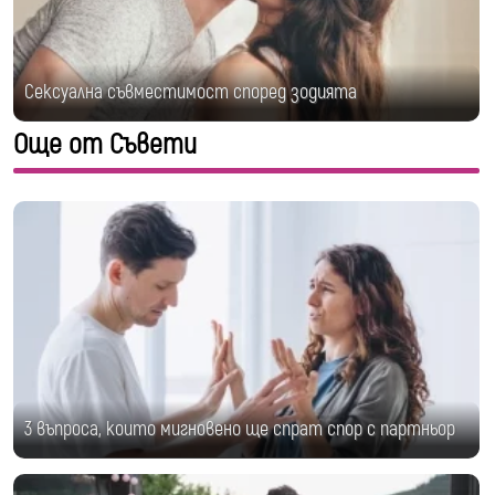
Сексуална съвместимост според зодията
Още от Съвети
3 въпроса, които мигновено ще спрат спор с партньор