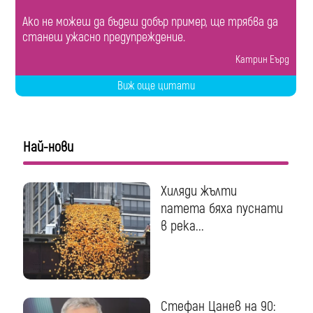
Ако не можеш да бъдеш добър пример, ще трябва да
станеш ужасно предупреждение.
Катрин Еърд
Виж още цитати
Най-нови
Хиляди жълти
патета бяха пуснати
в река...
Стефан Цанев на 90: