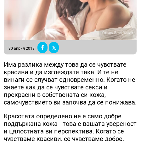
Снимка: iStock/Guliver
30 април 2018
Има разлика между това да се чувствате
красиви и да изглеждате така. И те не
винаги се случват едновременно. Когато не
знаете как да се чувствате секси и
прекрасни в собствената си кожа,
самочувствието ви започва да се понижава.
Красотата определено не е само добре
поддържана кожа - това е вашата увереност
и цялостната ви перспектива. Когато се
чувстваме красиви, се чувстваме добре.