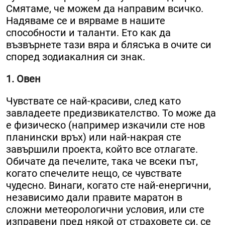
Смятаме, че можем да направим всичко.
Надяваме се и вярваме в нашите
способности и таланти. Ето как да
възвърнете тази вяра и блясъка в очите си
според зодиакалния си знак.
1. Овен
Чувствате се най-красиви, след като
завладеете предизвикателство. То може да
е физическо (например изкачили сте нов
планински връх) или най-накрая сте
завършили проекта, който все отлагате.
Обичате да печелите, така че всеки път,
когато спечелите нещо, се чувствате
чудесно. Винаги, когато сте най-енергични,
независимо дали правите маратон в
сложни метеорологични условия, или сте
изправени пред някой от страховете си, се