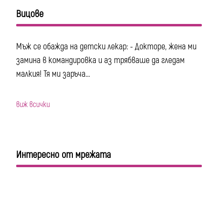
Вицове
Мъж се обажда на детски лекар: - Докторе, жена ми
замина в командировка и аз трябваше да гледам
малкия! Тя ми заръча...
виж всички
Интересно от мрежата