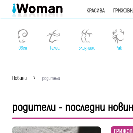
КРАСИВА
ГРИЖОВН
Овен
Телец
Близнаци
Рак
Новини
родители
родители - последни нови
ГРИЖОВ