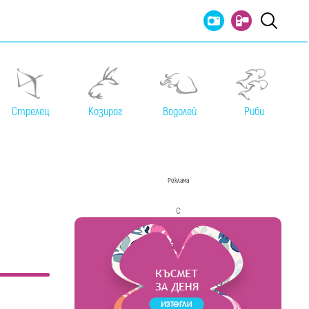
Стрелец
Козирог
Водолей
Риби
Реклама
с