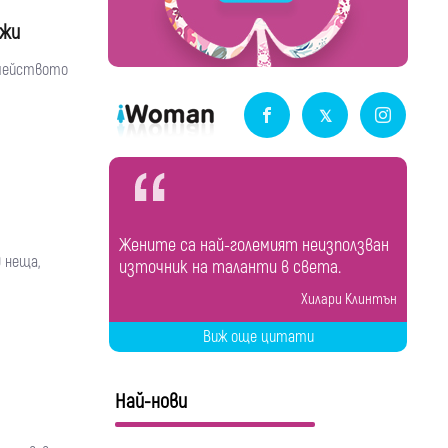
ежи
емейството
Жените са най-големият неизползван
 неща,
източник на таланти в света.
Хилари Клинтън
Виж още цитати
Най-нови