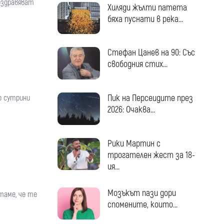
поздравяват
Хиляди жълти патета
бяха пуснати в река...
Стефан Цанев на 90: Със
свободния стих...
Пик на Персеидите през
о сутрини
2026: Очаква...
Рики Мартин с
трогателен жест за 18-
ия...
Мозъкът пази дори
таме, че те
спомените, които...