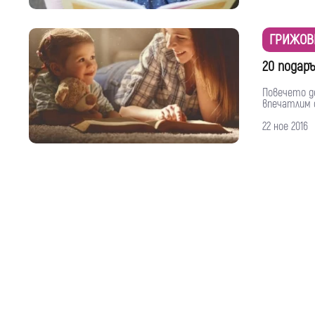
ГРИЖОВ
20 подар
Повечето де
впечатлим с
22 ное 2016