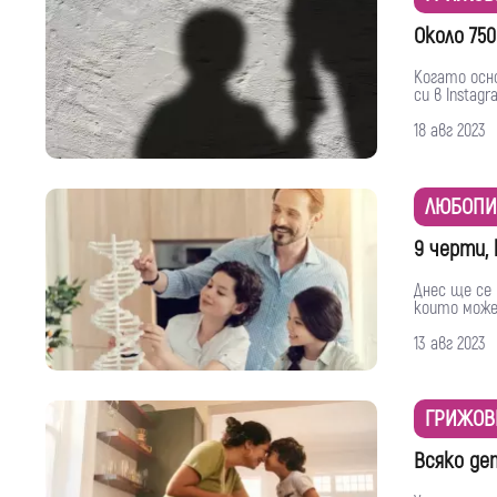
Около 75
Когато осн
си в Instagr
18 авг 2023
ЛЮБОПИ
9 черти,
Днес ще се
които може
13 авг 2023
ГРИЖОВ
Всяко де