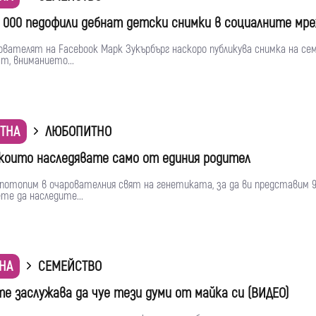
0 000 педофили дебнат детски снимки в социалните мр
ователят на Facebook Марк Зукърбърг наскоро публикува снимка на с
am, вниманието...
ТНА
ЛЮБОПИТНО
 които наследявате само от единия родител
 потопим в очарователния свят на генетиката, за да ви представим 9
те да наследите...
НА
СЕМЕЙСТВО
те заслужава да чуе тези думи от майка си (ВИДЕО)