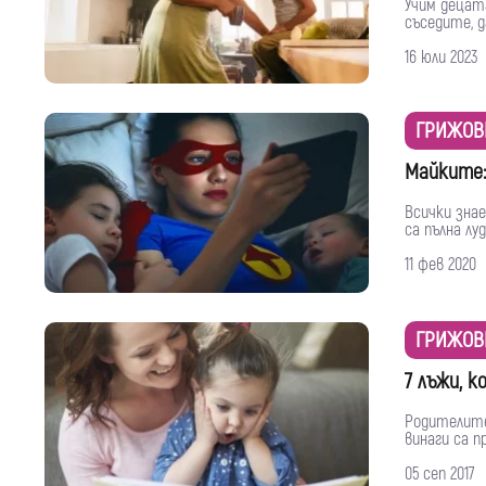
Учим децата
съседите, д
16 юли 2023
ГРИЖОВ
Майките:
Всички зна
са пълна лу
11 фев 2020
ГРИЖОВ
7 лъжи, 
Родителите
винаги са п
05 сеп 2017