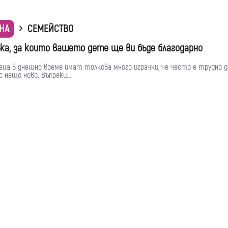
НА
СЕМЕЙСТВО
ъка, за които вашето дете ще ви бъде благодарно
ца в днешно време имат толкова много играчки, че често е трудно д
 нещо ново. Въпреки...