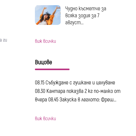
Чудно късметче за
всяка зодия за 7
август...
а ги
виж всички
Вицове
08.15 Събуждане с гушкане и целуване
08.30 Кантара показва 2 кг по-малко от
вчера 08.45 Закуска в леглото: Фреш...
виж всички