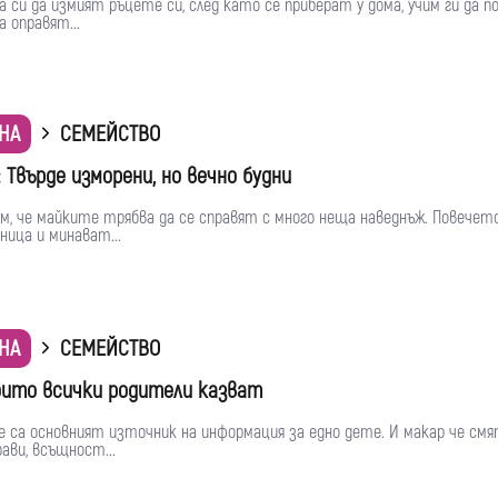
 си да измият ръцете си, след като се приберат у дома, учим ги да 
а оправят...
НА
СЕМЕЙСТВО
 Твърде изморени, но вечно будни
ем, че майките трябва да се справят с много неща наведнъж. Повечет
дница и минават...
НА
СЕМЕЙСТВО
които всички родители казват
 са основният източник на информация за едно дете. И макар че смя
рави, всъщност...