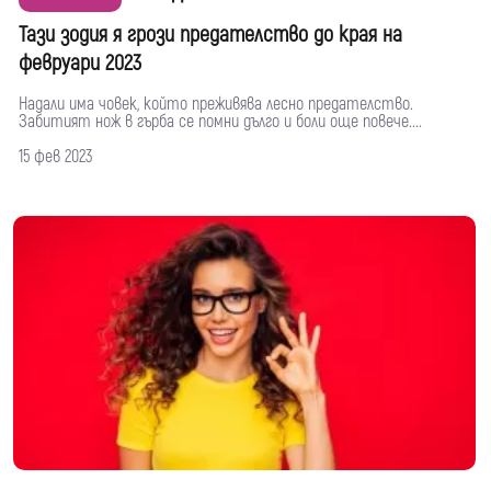
Тази зодия я грози предателство до края на
февруари 2023
Надали има човек, който преживява лесно предателство.
Забитият нож в гърба се помни дълго и боли още повече....
15 фев 2023