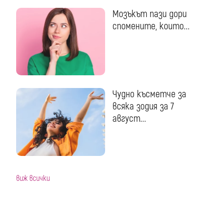
Мозъкът пази дори
спомените, които...
Чудно късметче за
всяка зодия за 7
август...
виж всички