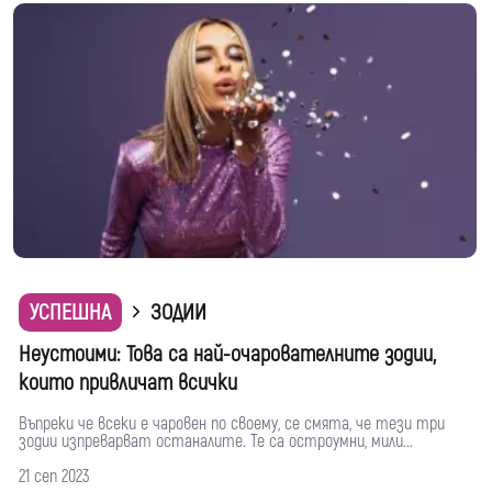
УСПЕШНА
ЗОДИИ
Неустоими: Това са най-очарователните зодии,
които привличат всички
Въпреки че всеки е чаровен по своему, се смята, че тези три
зодии изпреварват останалите. Те са остроумни, мили...
21 сеп 2023