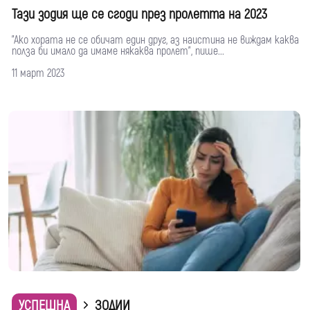
Тази зодия ще се сгоди през пролетта на 2023
"Ако хората не се обичат един друг, аз наистина не виждам каква
полза би имало да имаме някаква пролет", пише...
11 март 2023
УСПЕШНА
ЗОДИИ