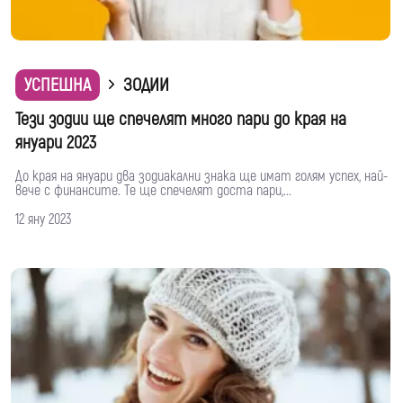
УСПЕШНА
ЗОДИИ
Тези зодии ще спечелят много пари до края на
януари 2023
До края на януари два зодиакални знака ще имат голям успех, най-
вече с финансите. Те ще спечелят доста пари,...
12 яну 2023