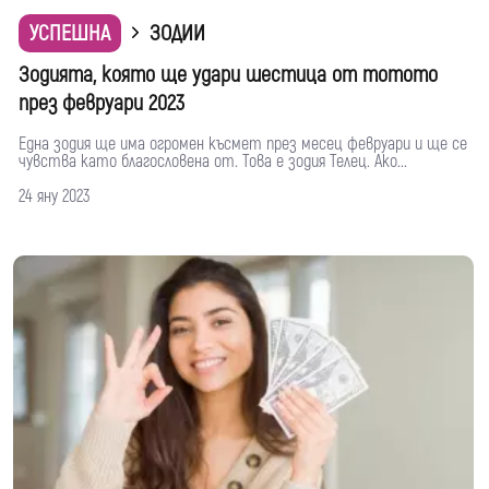
УСПЕШНА
ЗОДИИ
Зодията, която ще удари шестица от тотото
през февруари 2023
Една зодия ще има огромен късмет през месец февруари и ще се
чувства като благословена от. Това е зодия Телец. Ако...
24 яну 2023