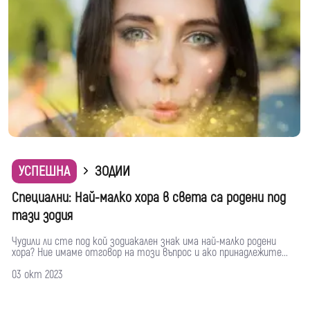
УСПЕШНА
ЗОДИИ
Специални: Най-малко хора в света са родени под
тази зодия
Чудили ли сте под кой зодиакален знак има най-малко родени
хора? Ние имаме отговор на този въпрос и ако принадлежите...
03 окт 2023