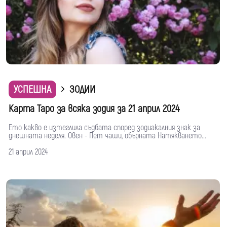
УСПЕШНА
ЗОДИИ
Карта Таро за всяка зодия за 21 април 2024
Ето какво е изтеглила съдбата според зодиакалния знак за
днешната неделя. Овен - Пет чаши, обърната Натякването...
21 април 2024