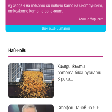
Аз гледам на тялото си повече като на инструмент,
отколкото като на орнамент.
Аланис Морисет
Виж още цитати
Най-нови
Хиляди жълти
патета бяха пуснати
в река...
Стефан Цанев на 90: