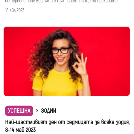
интересно поне веднъж и с тях наистина ще си прекарате...
16 авг 2023
УСПЕШНА
ЗОДИИ
Най-щастливият ден от седмицата за всяка зодия,
8-14 май 2023