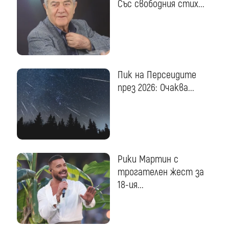
Със свободния стих...
Пик на Персеидите
през 2026: Очаква...
Рики Мартин с
трогателен жест за
18-ия...