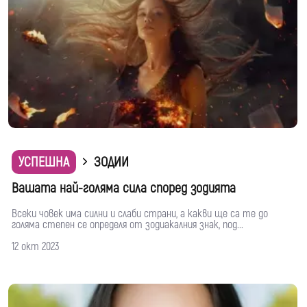
УСПЕШНА
ЗОДИИ
Вашата най-голяма сила според зодията
Всеки човек има силни и слаби страни, а какви ще са те до
голяма степен се определя от зодиакалния знак, под...
12 окт 2023