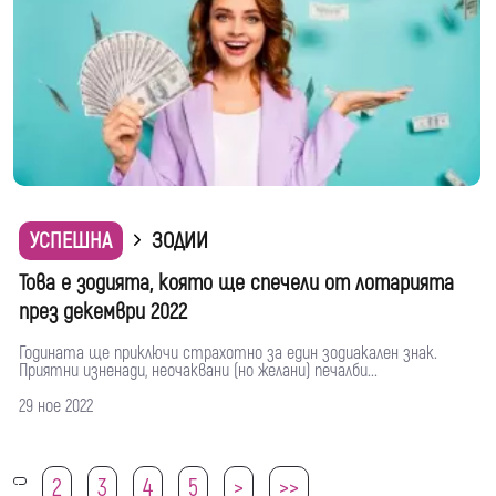
УСПЕШНА
ЗОДИИ
Това е зодията, която ще спечели от лотарията
през декември 2022
Годината ще приключи страхотно за един зодиакален знак.
Приятни изненади, неочаквани (но желани) печалби...
29 ное 2022
2
3
4
5
>
>>
1