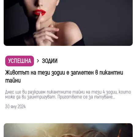
УСПЕШНА
ЗОДИИ
Животът на тези зодии е заплетен в пикантни
тайни
Днес ще ви разкрием пикантните тайни на тези 4 зодии, които
може да ви заинтригуват. Пригответе се за пътуване...
30 яну 2024