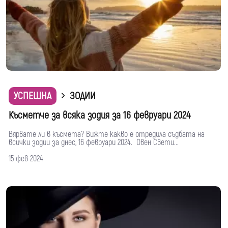
УСПЕШНА
ЗОДИИ
Късметче за всяка зодия за 16 февруари 2024
Вярвате ли в късмета? Вижте какво е отредила съдбата на
всички зодии за днес, 16 февруари 2024. Овен Свети...
15 фев 2024