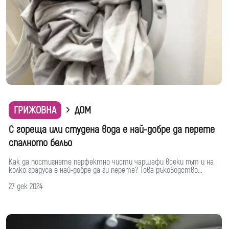
ГРИЖОВНА
ДОМ
С гореща или студена вода е най-добре да перете
спалното бельо
Как да постигнете перфектно чисти чаршафи всеки път и на
колко градуса е най-добре да ги перете? Това ръководство...
27 дек 2024