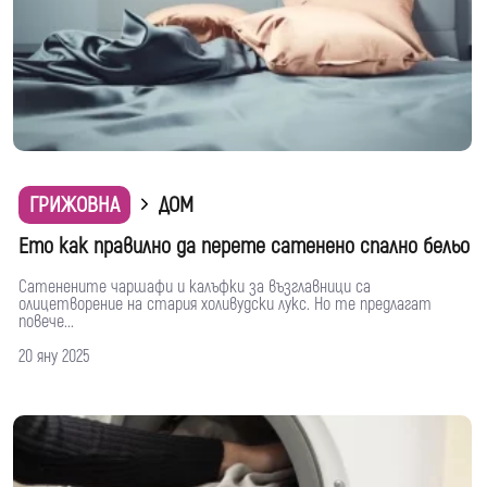
ГРИЖОВНА
ДОМ
Ето как правилно да перете сатенено спално бельо
Сатенените чаршафи и калъфки за възглавници са
олицетворение на стария холивудски лукс. Но те предлагат
повече...
20 яну 2025