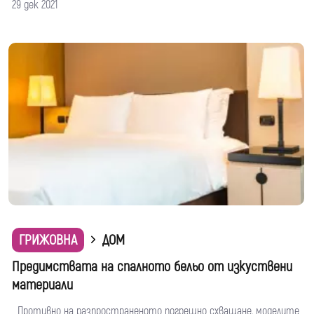
29 дек 2021
ГРИЖОВНА
ДОМ
Предимствата на спалното бельо от изкуствени
материали
Противно на разпространеното погрешно схващане, моделите