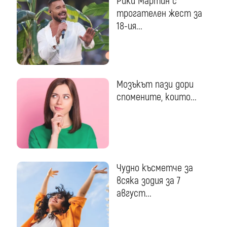
Рики Мартин с
трогателен жест за
18-ия...
Мозъкът пази дори
спомените, които...
Чудно късметче за
всяка зодия за 7
август...