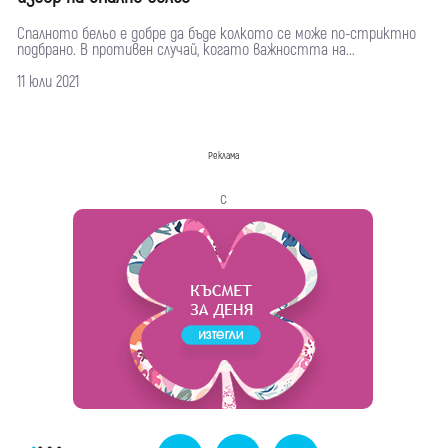
Спалното бельо е добре да бъде колкото се може по-стриктно
подбрано. В противен случай, когато важността на...
11 юли 2021
Реклама
с