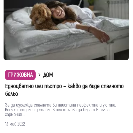
ГРИЖОВНА
ДОМ
Едноцветно или пъстро – какво да бъде спалното
бельо
За да изглежда спалнята ви наистина перфектна и уютна,
всички отделни детайли в нея трябва да бъдат в пълна
хармония....
13 май 2022