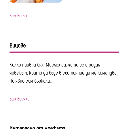
виж всички
Вицове
Колко наивна бях! Мислех си, че не се е родил
човекът, който да бъде в състояние да ме командва.
Но явно съм бъркала....
виж всички
Интересно от мрежата