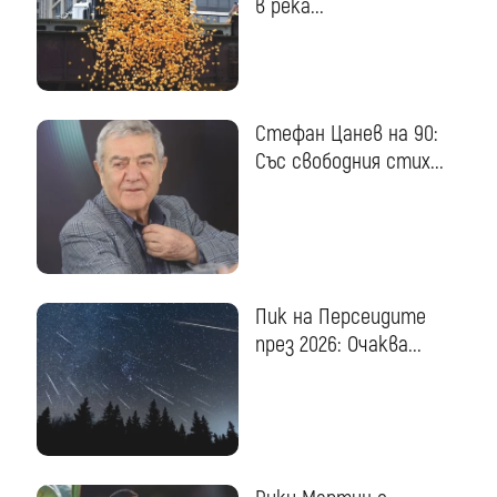
в река...
Стефан Цанев на 90:
Със свободния стих...
Пик на Персеидите
през 2026: Очаква...