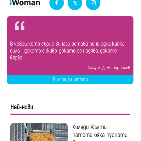
В човешкото сърце винаги остава поне една капка
сила - докато е живо, докато се надява, докато
вярва.
Самуил, Димитър Талев
Виж още цитати
Най-нови
Хиляди жълти
патета бяха пуснати