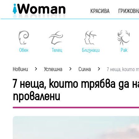
КРАСИВА
ГРИЖОВН
Овен
Телец
Близнаци
Рак
Новини
Успешна
Силна
7 неща, които тр
7 неща, които трябва да 
провалени