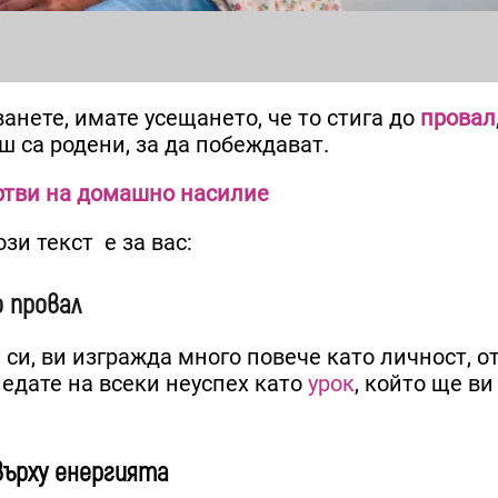
ванете, имате усещането, че то стига до
провал
ш са родени, за да побеждават.
ртви на домашно насилие
зи текст е за вас:
о провал
е си, ви изгражда много повече като личност, 
гледате на всеки неуспех като
урок
, който ще в
върху енергията