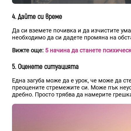
4. Дайте си време
Да си вземете почивка и да изчистите ума
необходимо да си дадете промяна на обста
Вижте още:
5 начина да станете психичес
5. Оценете ситуацията
Една загуба може да е урок, че може да с
преоцените стремежите си. Може пък неусп
дребно. Просто трябва да намерите грешка