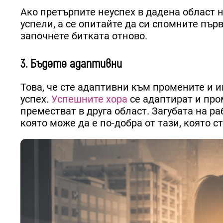
Ако претърпите неуспех в дадена област на
успели, а се опитайте да си спомните първ
започнете битката отново.
3. Бъдете адаптивни
Това, че сте адаптивни към промените и и
успех.
Успешните хора
се адаптират и пром
преместват в друга област. Загубата на ра
която може да е по-добра от тази, която с