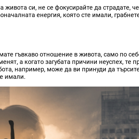
 живота си, не се фокусирайте да страдате, че
оначалната енергия, която сте имали, грабнете
мате гъвкаво отношение в живота, само по себ
енят, а когато загубата причини неуспех, те п
бота, например, може да ви принуди да търсите
те имали.