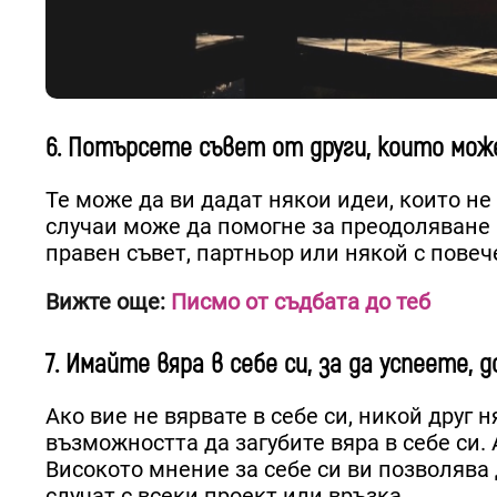
6. Потърсете съвет от други, които мож
Те може да ви дадат някои идеи, които не
случаи може да помогне за преодоляване
правен съвет, партньор или някой с повеч
Вижте още:
Писмо от съдбата до теб
7. Имайте вяра в себе си, за да успеете,
Ако вие не вярвате в себе си, никой друг 
възможността да загубите вяра в себе си. 
Високото мнение за себе си ви позволява 
случат с всеки проект или връзка.