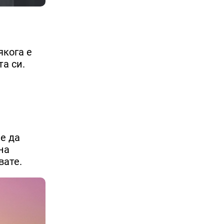
якога е
а си.
не да
на
вате.