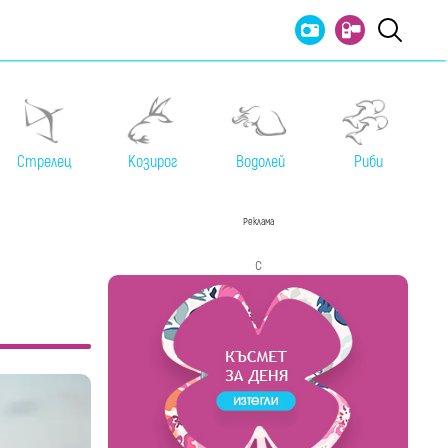
Стрелец
Козирог
Водолей
Риби
Реклама
с