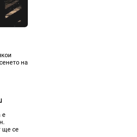
якои
рсенето на
и
 е
н.
т ще се