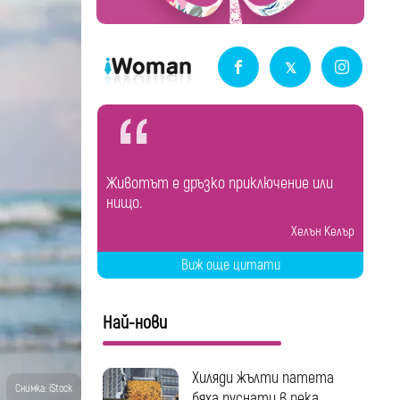
Животът е дръзко приключение или
нищо.
Хелън Келър
Виж още цитати
Най-нови
Хиляди жълти патета
Снимка: iStock
бяха пуснати в река...