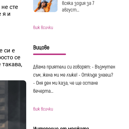
всяка зодия за 7
 не сте
август...
 я и
виж всички
Вицове
е си е
росто се
 такава,
Двама приятели си говорят: - Възмутен
съм, жена ми ме лъже! - Откъде знаеш?
- Оня ден ми каза, че ще остане
вечерта...
виж всички