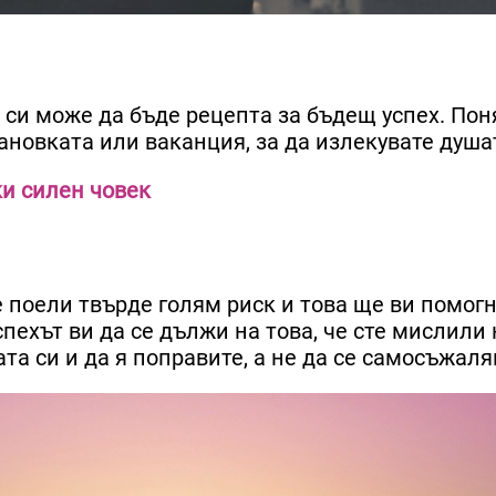
 си може да бъде рецепта за бъдещ успех. Пон
новката или ваканция, за да излекувате душат
ки силен човек
те поели твърде голям риск и това ще ви помог
ехът ви да се дължи на това, че сте мислили 
та си и да я поправите, а не да се самосъжаля