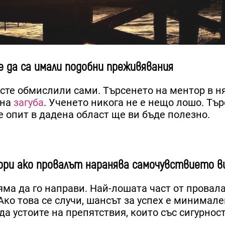
е да са имали подобни преживявания
 сте обмислили сами. Търсенето на ментор в н
 на
загуба
. Ученето никога не е нещо лошо. Тъ
е опит в дадена област ще ви бъде полезно.
 дори ако провалът наранява самочувствието в
няма да го направи. Най-лошата част от провала
Ако това се случи, шансът за успех е минимале
да устоите на препятствия, които със сигурнос