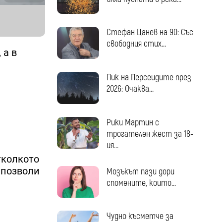
Стефан Цанев на 90: Със
свободния стих...
, а в
Пик на Персеидите през
2026: Очаква...
Рики Мартин с
трогателен жест за 18-
ия...
отколкото
и позволи
Мозъкът пази дори
спомените, които...
Чудно късметче за