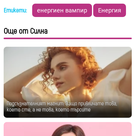
Етикети:
енергиен вампир
Енергия
Още от Силна
Подсъзнателният магнит: Защо привличате това,
което сте, а не това, което търсите