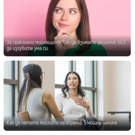
За прекалено мислещите: Как да взимате решения, БЕЗ
да изгубите ума си
Как да четете мислите на хората: 5 мощни начина