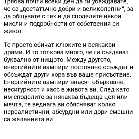
Трябва почти всеки ден да ги убеждавате,
че са „достатъчно добри и великолепни“, за
да общувате с тях и да споделяте някои
мисли и подробности от собствения си
живот.
Те просто обичат клюките и всякакви
драми. И то толкова много, че ги създават
буквално от нищото. Между другото,
енергийните вампири постоянно осъждат и
обсъждат други хора във ваше присъствие.
Енергийните вампири внасят объркване,
несигурност и хаос в живота ви. След като
им споделите за някаква бъдеща цел или
мечта, те веднага ви обясняват колко
нереалистични, абсурдни или дори смешни
са желанията ви.