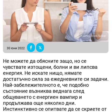
Снимка: iStock/Guliver
30 юни 2022
Не можете да обясните защо, но се
чувствате изтощени, болни и ви липсва
енергия. Не искате нищо, нямате
достатъчно сила за ежедневните си задачи.
Най-забележителното е, че подобно
състояние възниква веднага след
общуването с енергиен вампир и
продължава още няколко дни.
Инстинктивно се опитвате да се скриете от