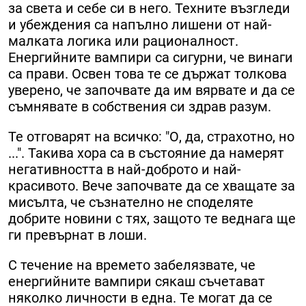
за света и себе си в него. Техните възгледи
и убеждения са напълно лишени от най-
малката логика или рационалност.
Енергийните вампири са сигурни, че винаги
са прави. Освен това те се държат толкова
уверено, че започвате да им вярвате и да се
съмнявате в собствения си здрав разум.
Те отговарят на всичко: "О, да, страхотно, но
...". Такива хора са в състояние да намерят
негативността в най-доброто и най-
красивото. Вече започвате да се хващате за
мисълта, че съзнателно не споделяте
добрите новини с тях, защото те веднага ще
ги превърнат в лоши.
С течение на времето забелязвате, че
енергийните вампири сякаш съчетават
няколко личности в една. Те могат да се