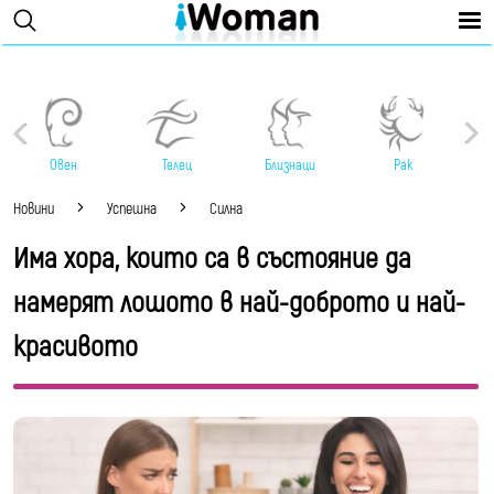
Овен
Телец
Близнаци
Рак
Новини
Успешна
Силна
Има хора, които са в състояние да
намерят лошото в най-доброто и най-
красивото