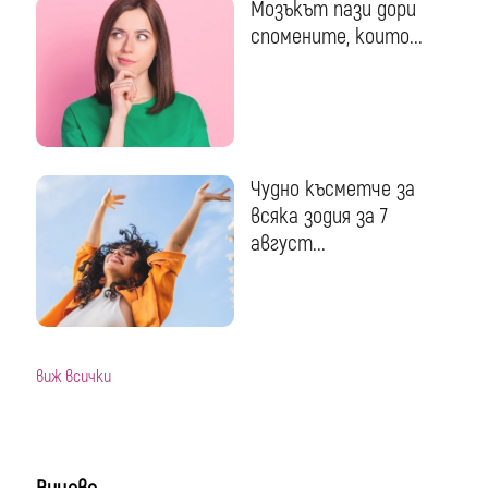
Мозъкът пази дори
спомените, които...
Чудно късметче за
всяка зодия за 7
август...
виж всички