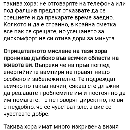
такива хора: не отговаряте на телефона или
под фалшив предлог отказвате да се
срещнете и да прекарате време заедно.
Колкото и да е странно, в крайна сметка
все пак се срещате, но усещането за
дискомфорт не си отива дори за минута.
Отрицателното мислене на тези хора
прониква дълбоко във всички области на
живота ви.
Въпреки че на пръв поглед
енергийните вампири не правят нищо
особено и забележително. Те подреждат
всичко по такъв начин, сякаш сте длъжни
да решавате проблемите им и постоянно да
им помагате. Те не говорят директно, но ви
е неудобно, че се чувстват зле, а вие се
чувствате добре.
Такива хора имат много изкривена визия