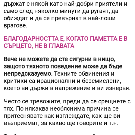
държат с някой като най-добри приятели и
само след няколко минути да ругаят, да
обиждат и да се превърнат в най-лоши
врагове.
БЛАГОДАРНОСТТА Е, КОГАТО ПАМЕТТА Е В
СЪРЦЕТО, НЕ В ГЛАВАТА
Вече не можете да сте сигурни в нищо,
защото тяхното поведение може да бъде
непредсказуемо.
Техните обвинения и
критики са ирационални и безсмислени,
което ви държи в напрежение и ви изнервя.
Често се тревожите, преди да се срещнете с
тях. По някаква необяснима причина се
притеснявате как изглеждате, как ще ви
възприемат, за какво ще говорите и т.н.