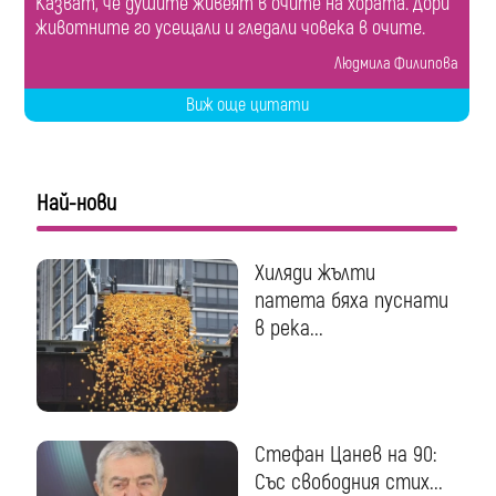
Казват, че душите живеят в очите на хората. Дори
животните го усещали и гледали човека в очите.
Людмила Филипова
Виж още цитати
Най-нови
Хиляди жълти
патета бяха пуснати
в река...
Стефан Цанев на 90:
Със свободния стих...