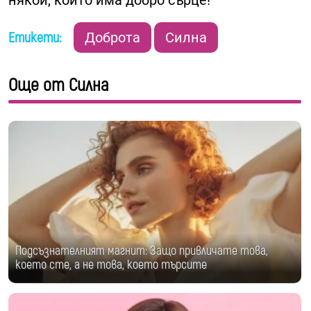
някой, който има добро сърце!
Етикети:
Доброта
Силна
Още от Силна
Подсъзнателният магнит: Защо привличате това,
което сте, а не това, което търсите