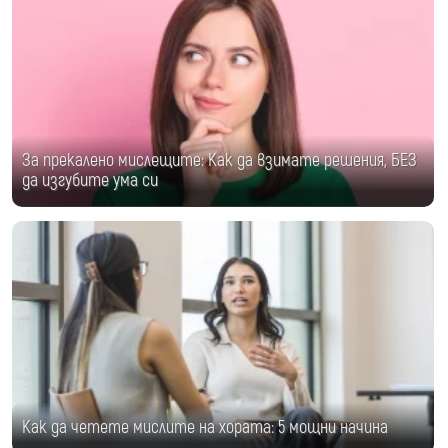
За прекалено мислещите: Как да взимате решения, БЕЗ
да изгубите ума си
Как да четете мислите на хората: 5 мощни начина