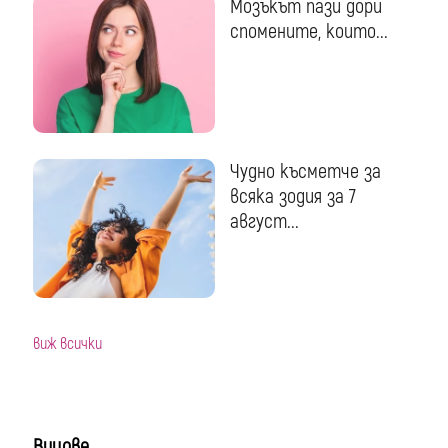
Мозъкът пази дори
спомените, които...
Чудно късметче за
всяка зодия за 7
август...
виж всички
Вицове