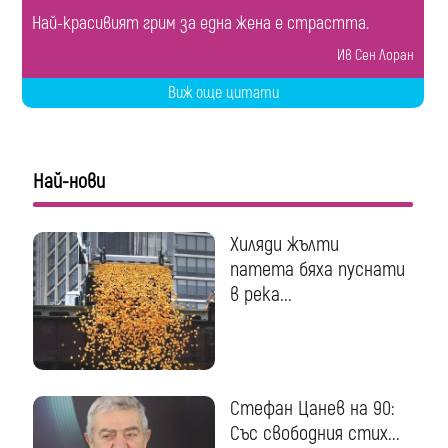
Най-красивият грим за една жена е страстта.
Ив Сен Лоран
Виж още цитати
Най-нови
Хиляди жълти
патета бяха пуснати
в река...
Стефан Цанев на 90:
Със свободния стих...