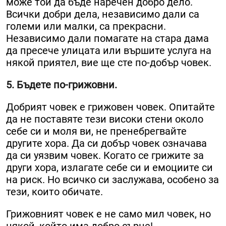
може той да бъде наречен добро дело.
Всички добри дела, независимо дали са
големи или малки, са прекрасни.
Независимо дали помагате на стара дама
да пресече улицата или вършите услуга на
някой приятел, вие ще сте по-добър човек.
5. Бъдете по-грижовни.
Добрият човек е грижовен човек. Опитайте
да не поставяте тези високи стени около
себе си и моля ви, не пренебрегвайте
другите хора. Да си добър човек означава
да си уязвим човек. Когато се грижите за
други хора, излагате себе си и емоциите си
на риск. Но всичко си заслужава, особено за
тези, които обичате.
Грижовният човек е не само мил човек, но