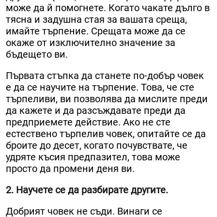
може да й помогнете. Когато чакате дълго в
тясна и задушна стая за вашата среща,
имайте търпение. Срещата може да се
окаже от изключително значение за
бъдещето ви.
Първата стъпка да станете по-добър човек
е да се научите на търпение. Това, че сте
търпеливи, ви позволява да мислите преди
да кажете и да разсъждавате преди да
предприемете действие. Ако не сте
естествено търпелив човек, опитайте се да
броите до десет, когато почувствате, че
удряте късия предпазител, това може
просто да промени деня ви.
2. Научете се да разбирате другите.
Добрият човек не съди. Винаги се