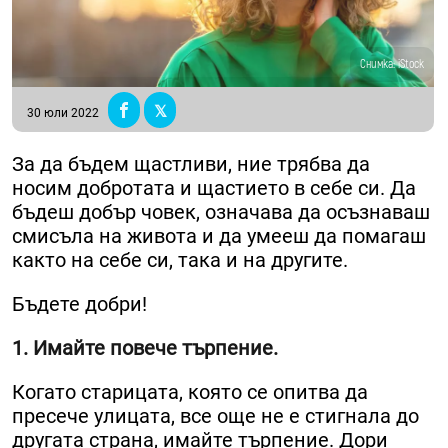
Снимка: iStock
30 юли 2022
За да бъдем щастливи, ние трябва да
носим добротата и щастието в себе си. Да
бъдеш добър човек, означава да осъзнаваш
смисъла на живота и да умееш да помагаш
както на себе си, така и на другите.
Бъдете добри!
1. Имайте повече търпение.
Когато старицата, която се опитва да
пресече улицата, все още не е стигнала до
другата страна, имайте търпение. Дори