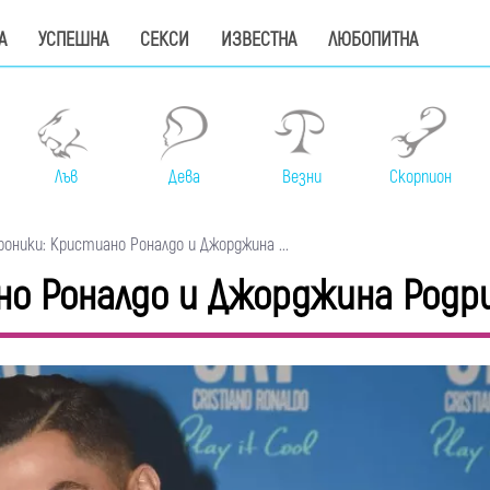
А
УСПЕШНА
СЕКСИ
ИЗВЕСТНА
ЛЮБОПИТНА
Лъв
Дева
Везни
Скорпион
оники: Кристиано Роналдо и Джорджина ...
но Роналдо и Джорджина Родр