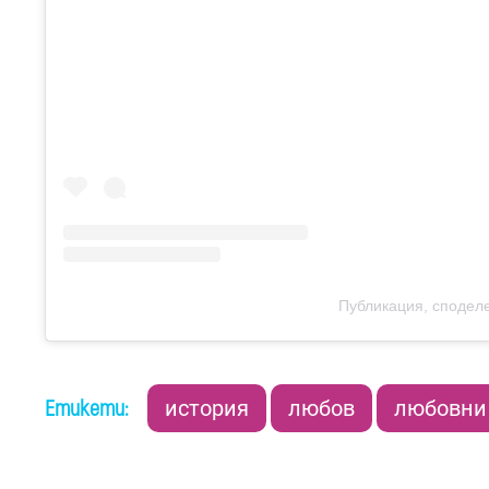
Публикация, споделе
Етикети:
история
любов
любовни