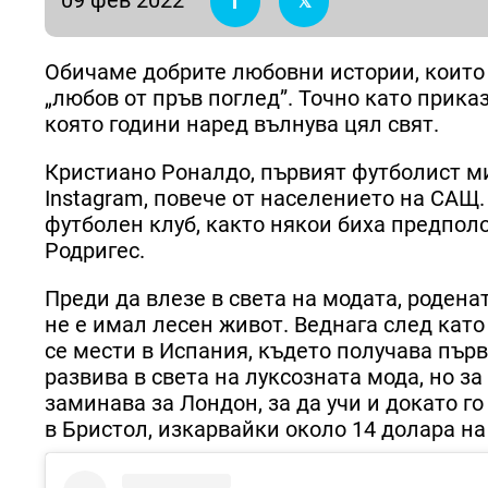
Обичаме добрите любовни истории, които 
„любов от пръв поглед”. Точно като прик
която години наред вълнува цял свят.
Кристиано Роналдо, първият футболист м
Instagram, повече от населението на САЩ.
футболен клуб, както някои биха предпо
Родригес.
Преди да влезе в света на модата, родена
не е имал лесен живот. Веднага след като 
се мести в Испания, където получава първ
развива в света на луксозната мода, но з
заминава за Лондон, за да учи и докато 
в Бристол, изкарвайки около 14 долара на