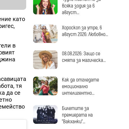
всяка зодия за 6
август...
ение като
игес,
Хороскоп за утре, 6
август 2026: Любовно...
тели в
говият
08.08.2026: Защо се
джина
смята за магическа...
асавицата
Как да отгледате
бота, тя
емоционално
ка да се
интелигентно...
ветно
семейство
Билетите за
премиерата на
"Вакханки"...