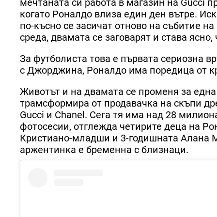
мечтаната си работа в магазин на Gucci пр
когато Роналдо влиза един ден вътре. Ис
по-късно се засичат отново на събитие на
среда, двамата се заговарят и става ясно,
За футболиста това е първата сериозна в
с Джорджина, Роналдо има поредица от кр
Животът и на двамата се променя за една
трамсформира от продавачка на скъпи дре
Gucci и Chanel. Сега тя има над 28 милион
фотосесии, отглежда четирите деца на Ро
Кристиано-младши и 3-годишната Алана Ма
аржентинка е бременна с близнаци.