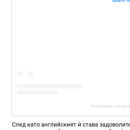
Вижте та
Публикация, споделе
След като английският ѝ става задоволит