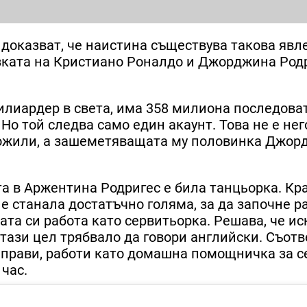
доказват, че наистина съществува такова явл
азката на Кристиано Роналдо и Джорджина Родр
илиардер в света, има 358 милиона последова
 Но той следва само един акаунт. Това не е не
ложили, а зашеметяващата му половинка Джор
та в Аржентина Родригес е била танцьорка. Кр
е станала достатъчно голяма, за да започне ра
ата си работа като сервитьорка. Решава, че ис
а тази цел трябвало да говори английски. Съот
го прави, работи като домашна помощничка за 
 час.