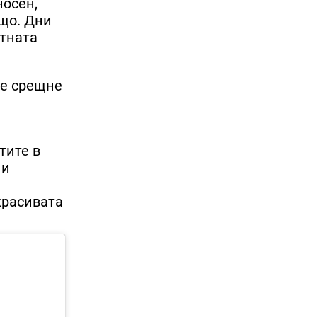
носен,
ищо. Дни
отната
се срещне
.
тите в
ни
красивата