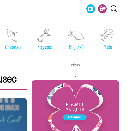
Стрелец
Козирог
Водолей
Риби
Реклама
игес
с