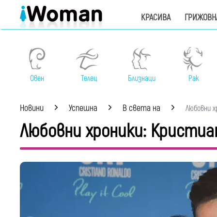
КРАСИВА
ГРИЖОВН
Овен
Телец
Близнаци
Рак
Новини
Успешна
В света на
Любовни хр
Любовни хроники: Кристиа