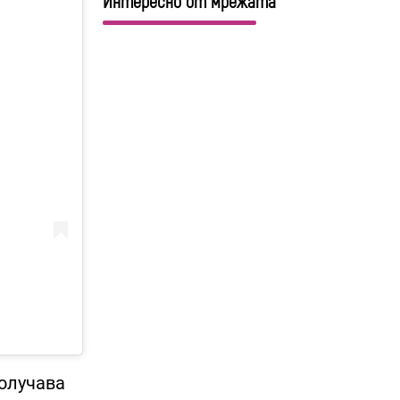
Интересно от мрежата
получава