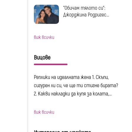
"Обичам тялото си":
Джорджина Родригес...
виж всички
Вицове
Реплики на идеалната жена 1. Скъпи,
сигурен ли си, че ще ти стигне бирата?
2. Какви накладки да купя за колата,...
виж всички