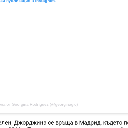
зи публикация в Instagram.
на от Georgina Rodríguez (@georginagio)
елен, Джорджина се връща в Мадрид, където 