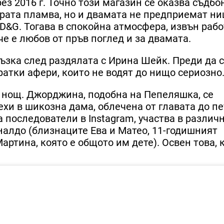
ез 2016 г. Точно този магазин се оказва съдбо
крата пламва, но и двамата не предприемат н
 D&G. Тогава в спокойна атмосфера, извън раб
 че е любов от пръв поглед и за двамата.
ръзка след раздялата с Ирина Шейк. Преди да 
атки афери, които не водят до нищо сериозно
 нощ. Джорджина, подобна на Пепеляшка, се
хи в шикозна дама, облечена от главата до пе
а последователи в Instagram, участва в различ
налдо (близнаците Ева и Матео, 11-годишният
ртина, която е общото им дете). Освен това, 