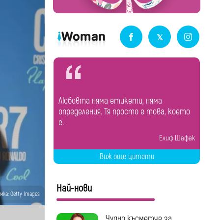
Любовта няма етикети, няма
определения. Тя просто е това, което
е.
Елиф Шафак
Виж още цитати
Най-нови
мка: Getty Images
Чудно късметче за