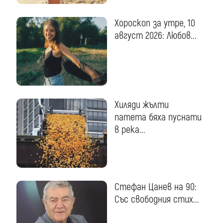
Хороскоп за утре, 10
август 2026: Любов...
Хиляди жълти
патета бяха пуснати
в река...
Стефан Цанев на 90:
Със свободния стих...