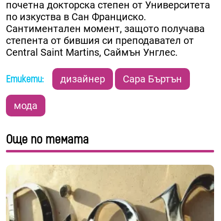
почетна докторска степен от Университета
по изкуства в Сан Франциско.
Сантиментален момент, защото получава
степента от бившия си преподавател от
Central Saint Martins, Саймън Унглес.
Етикети:
дизайнер
Сара Бъртън
мода
Още по темата