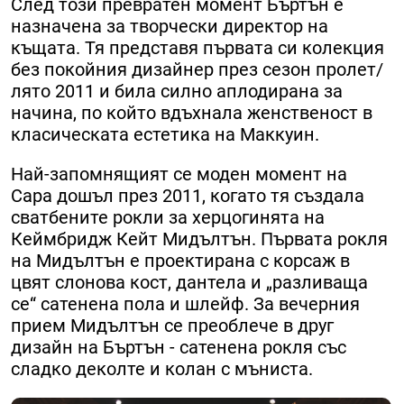
След този превратен момент Бъртън е
назначена за творчески директор на
къщата. Тя представя първата си колекция
без покойния дизайнер през сезон пролет/
лято 2011 и била силно аплодирана за
начина, по който вдъхнала женственост в
класическата естетика на Маккуин.
Най-запомнящият се моден момент на
Сара дошъл през 2011, когато тя създала
сватбените рокли за херцогинята на
Кеймбридж Кейт Мидълтън. Първата рокля
на Мидълтън е проектирана с корсаж в
цвят слонова кост, дантела и „разливаща
се“ сатенена пола и шлейф. За вечерния
прием Мидълтън се преоблече в друг
дизайн на Бъртън - сатенена рокля със
сладко деколте и колан с мъниста.