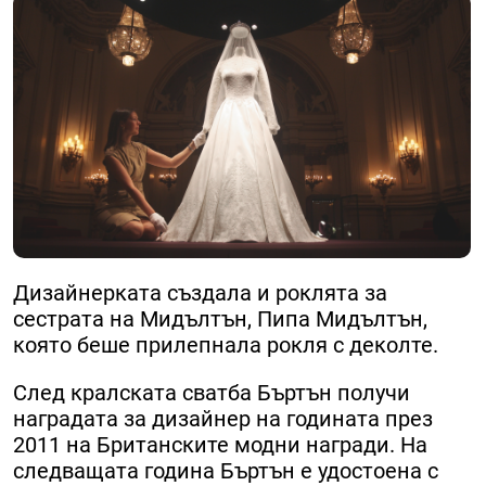
Дизайнерката създала и роклята за
сестрата на Мидълтън, Пипа Мидълтън,
която беше прилепнала рокля с деколте.
След кралската сватба Бъртън получи
наградата за дизайнер на годината през
2011 на Британските модни награди. На
следващата година Бъртън е удостоена с