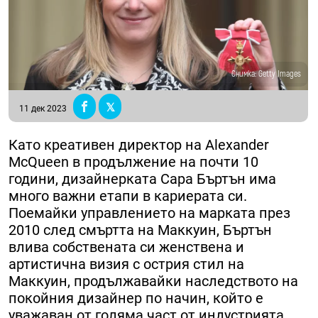
Снимка: Getty Images
11 дек 2023
Като креативен директор на Alexander
McQueen в продължение на почти 10
години, дизайнерката Сара Бъртън има
много важни етапи в кариерата си.
Поемайки управлението на марката през
2010 след смъртта на Маккуин, Бъртън
влива собствената си женствена и
артистична визия с острия стил на
Маккуин, продължавайки наследството на
покойния дизайнер по начин, който е
уважаван от голяма част от индустрията.