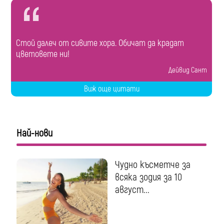
Стой далеч от сивите хора. Обичат да крадат
цветовете ни!
Дейвид Сант
Виж още цитати
Най-нови
Чудно късметче за
всяка зодия за 10
август...