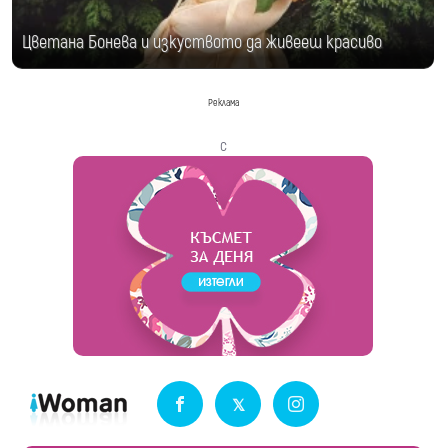
Цветана Бонева и изкуството да живееш красиво
Реклама
с