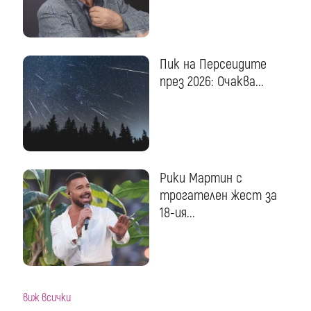
Пик на Персеидите
през 2026: Очаква...
Рики Мартин с
трогателен жест за
18-ия...
виж всички