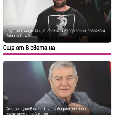
Фаусто Пулизи: Сицилианският моден гений, спасяващ
Roberto Cavalli
Още от В света на
Стефан Цанев на 90: Със свободния стих ние
разрушихме правилата