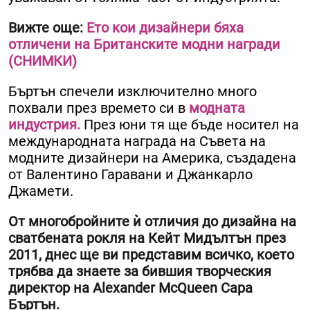
Вижте още:
Ето кои дизайнери бяха
отличени на Британските модни награди
(СНИМКИ)
Бъртън спечели изключително много
похвали през времето си в
модната
индустрия.
През юни тя ще бъде носител на
международната награда на Съвета на
модните дизайнери на Америка, създадена
от Валентино Гаравани и Джанкарло
Джамети.
От многобройните ѝ отличия до дизайна на
сватбената рокля на Кейт Мидълтън през
2011, днес ще ви представим всичко, което
трябва да знаете за бившия творческия
директор на Alexander McQueen Сара
Бъртън.