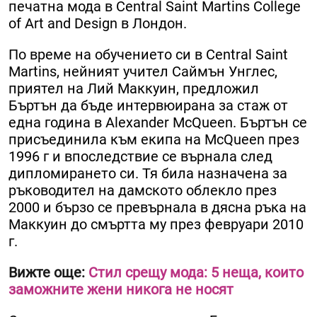
печатна мода в Central Saint Martins College
of Art and Design в Лондон.
По време на обучението си в Central Saint
Martins, нейният учител Саймън Унглес,
приятел на Лий Маккуин, предложил
Бъртън да бъде интервюирана за стаж от
една година в Alexander McQueen. Бъртън се
присъединила към екипа на McQueen през
1996 г и впоследствие се върнала след
дипломирането си. Тя била назначена за
ръководител на дамското облекло през
2000 и бързо се превърнала в дясна ръка на
Маккуин до смъртта му през февруари 2010
г.
Вижте още:
Стил срещу мода: 5 неща, които
заможните жени никога не носят