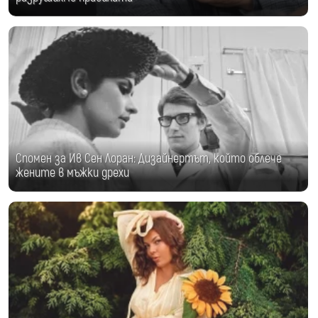
Спомен за Ив Сен Лоран: Дизайнертът, който облече
жените в мъжки дрехи