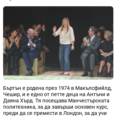
Бъртън е родена през 1974 в Макълсфийлд,
Чешир, и е едно от петте деца на Антъни и
Даяна Хърд. Тя посещава Манчестърската
политехника, за да завърши основен курс,
преди да се премести в Лондон, за да учи