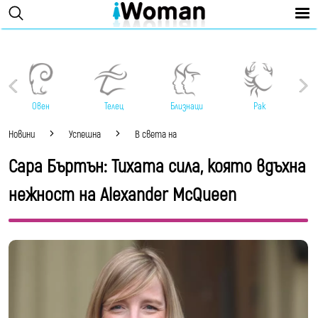
Овен
Телец
Близнаци
Рак
Новини
Успешна
В света на
Сара Бъртън: Тихата сила, която вдъхна
нежност на Alexander McQueen