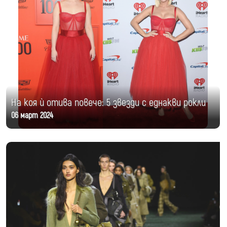
На коя ѝ отива повече: 5 звезди с еднакви рокли
06 март 2024