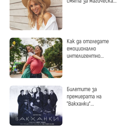
смята за магическа...
Как да отгледате
емоционално
интелигентно...
Билетите за
премиерата на
"Вакханки"...