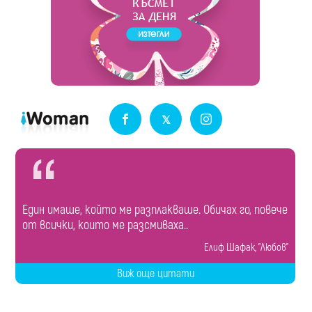
Един имаше, който ме разплакваше. Обичах го, повече
от всички, които ме разсмиваха..
Елиф Шафак, "Любов"
Виж още цитати