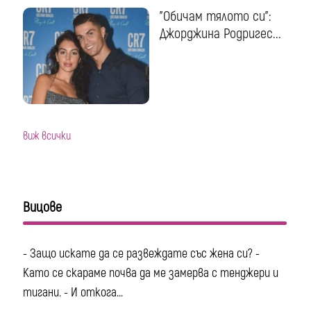
"Обичам тялото си":
Джорджина Родригес...
виж всички
Вицове
- Защо искате да се развеждате със жена си? -
Като се скараме почва да ме замерва с тенджери и
тигани. - И откога...