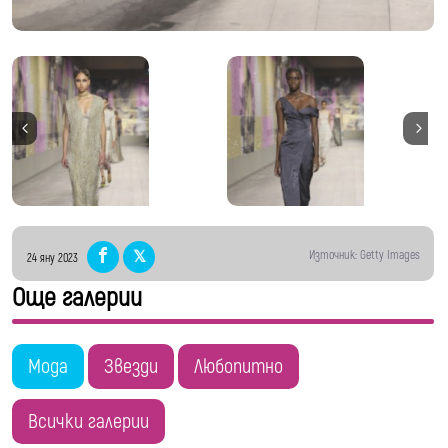
Източник: Getty Images
24 яну 2023
Още галерии
Мода
Звезди
Любопитно
Всички галерии