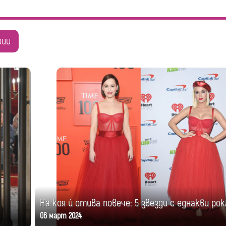
рии
На коя ѝ отива повече: 5 звезди с еднакви рок
06 март 2024