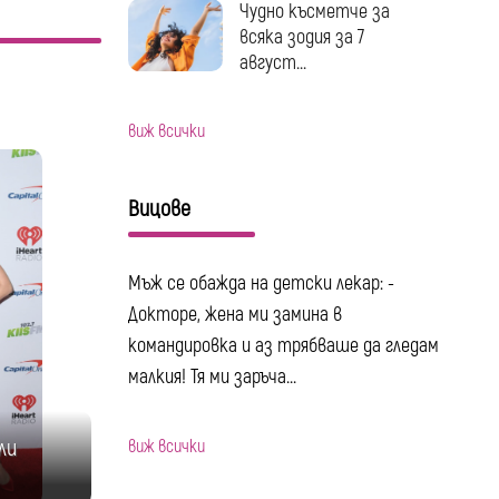
Чудно късметче за
всяка зодия за 7
август...
виж всички
Вицове
Мъж се обажда на детски лекар: -
Докторе, жена ми замина в
командировка и аз трябваше да гледам
малкия! Тя ми заръча...
ли
виж всички