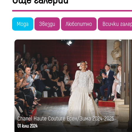
Още галерии
Мода
Звезди
Любопитно
Всички гале
Chanel Haute Couture Есен/Зима 2024-2025
01 юли 2024