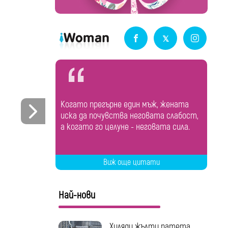
Когато прегърне един мъж, жената
иска да почувства неговата слабост,
а когато го целуне - неговата сила.
Виж още цитати
Най-нови
Хиляди жълти патета