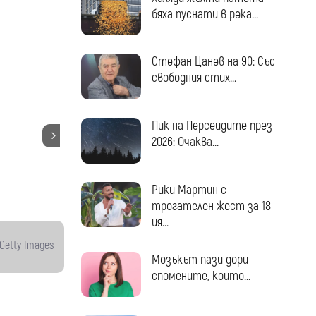
бяха пуснати в река...
Стефан Цанев на 90: Със
свободния стих...
Пик на Персеидите през
2026: Очаква...
Рики Мартин с
трогателен жест за 18-
ия...
Getty Images
Мозъкът пази дори
спомените, които...