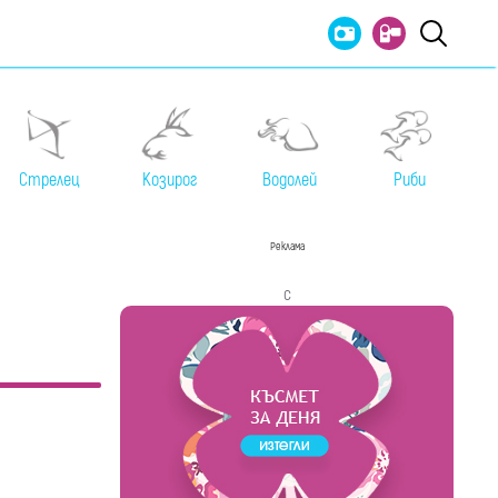
Стрелец
Козирог
Водолей
Риби
Реклама
с