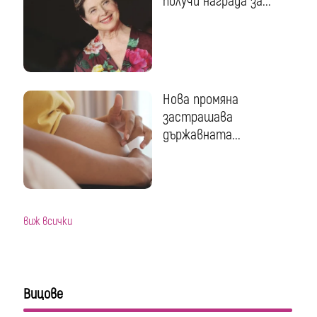
получи награда за...
Нова промяна
застрашава
държавната...
виж всички
Вицове