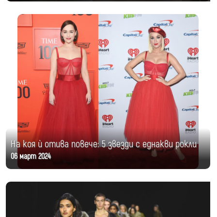
На коя ѝ отива повече: 5 звезди с еднакви рокли
06 март 2024