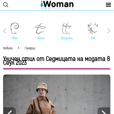
Овен
Телец
Близнаци
Рак
Новини
Галерии
Уличен стил от Седмицата на модата в
Сеул 2023