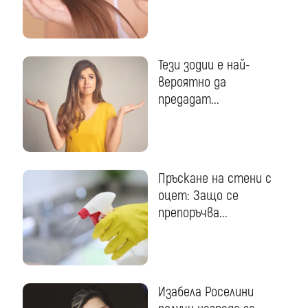
Тези зодии е най-
вероятно да
предадат...
Пръскане на стени с
оцет: Защо се
препоръчва...
Изабела Роселини