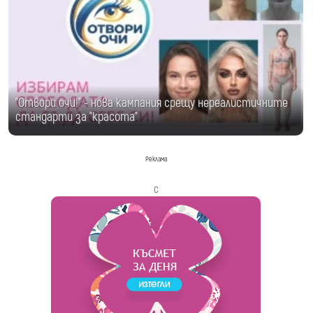
"Отвори очи!" - нова кампания срещу нереалистичните
стандарти за "красота"
Реклама
с