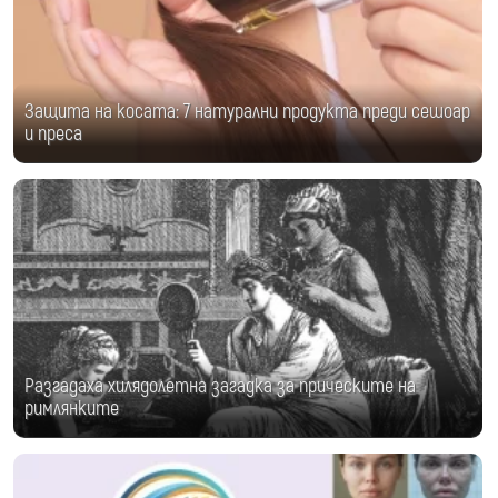
Защита на косата: 7 натурални продукта преди сешоар
и преса
Разгадаха хилядолетна загадка за прическите на
римлянките