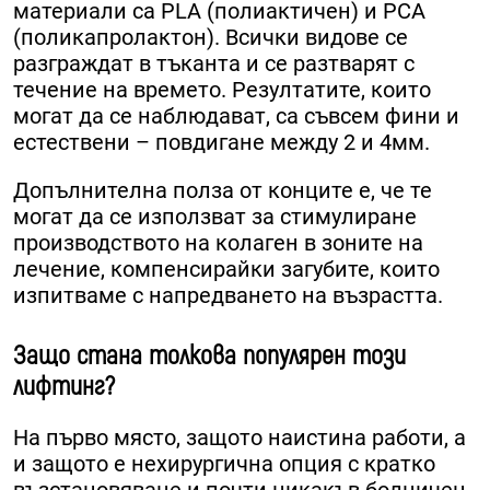
материали са PLA (полиактичен) и PCA
(поликапролактон). Всички видове се
разграждат в тъканта и се разтварят с
течение на времето. Резултатите, които
могат да се наблюдават, са съвсем фини и
естествени – повдигане между 2 и 4мм.
Допълнителна полза от конците е, че те
могат да се използват за стимулиране
производството на колаген в зоните на
лечение, компенсирайки загубите, които
изпитваме с напредването на възрастта.
Защо стана толкова популярен този
лифтинг?
На първо място, защото наистина работи, а
и защото е нехирургична опция с кратко