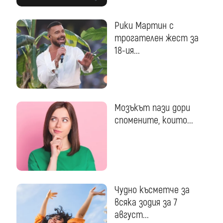
Рики Мартин с
трогателен жест за
18-ия...
Мозъкът пази дори
спомените, които...
Чудно късметче за
всяка зодия за 7
август...