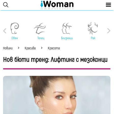
Овен
Телец
Близнаци
Рак
Новини
Красива
Красота
Нов бюти тренд: Лифтинг с мезоконци