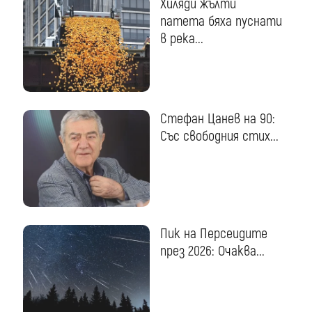
Хиляди жълти
патета бяха пуснати
в река...
Стефан Цанев на 90:
Със свободния стих...
Пик на Персеидите
през 2026: Очаква...