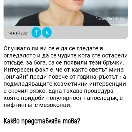
Снимка: iStock/Guliver
14 май 2021
Случвало ли ви се е да се гледате в
огледалото и да се чудите кога сте остарели
откъде, за бога, са се появили тези бръчки.
Интересен факт е, че от както светът мина
„онлайн” преди повече от година, ръстът на
подмладяващите козметични интервенции
е скочил рязко. Една такава процедура,
която придоби популярност напоследък, е
лифтингът с мезоконци.
Какво представлява това?