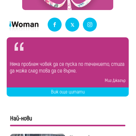
Няма проблем човек да се пуска по течението, стига
да може след това да се върне.
Миг Джагър
Виж още цитати
Най-нови