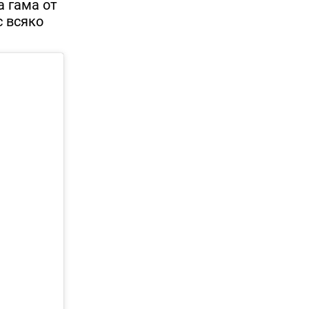
а гама от
с всяко