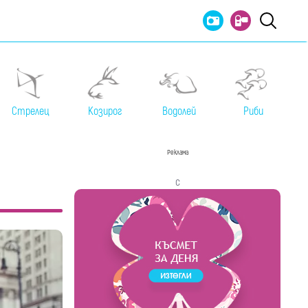
Стрелец
Козирог
Водолей
Риби
Реклама
с