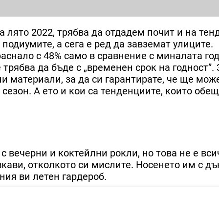
а лято 2022, трябва да отдадем почит и на те
 подиумите, а сега е ред да завземат улиците.
аснало с 48% само в сравнение с миналата год
 трябва да бъде с „временен срок на годност”. 
 материали, за да си гарантирате, че ще може
 сезон. А ето и кои са тенденциите, които обе
 с вечерни и коктейлни рокли, но това не е вси
вкави, отколкото си мислите. Носенето им с д
ия ви летен гардероб.