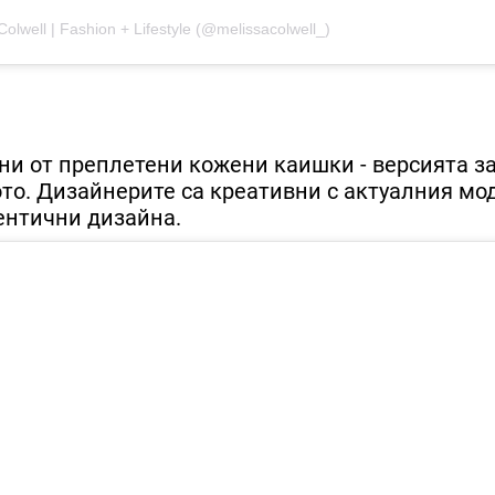
Colwell | Fashion + Lifestyle (@melissacolwell_)
ни от преплетени кожени каишки - версията з
ото. Дизайнерите са креативни с актуалния мо
дентични дизайна.