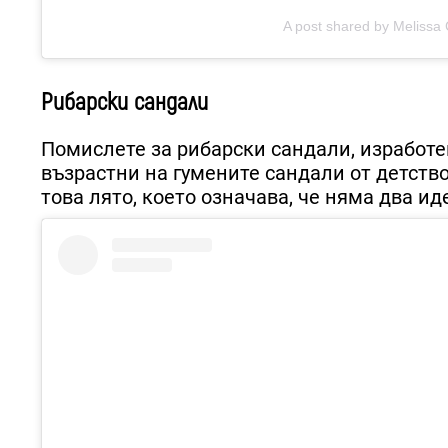
A post shared by Melissa 
Рибарски сандали
Помислете за рибарски сандали, изработе
възрастни на гумените сандали от детств
това лято, което означава, че няма два и