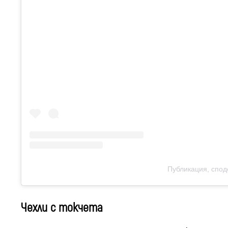
Публикация, спод
Чехли с токчета