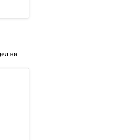
а
дел на