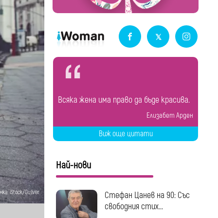
Всяка жена има право да бъде красива.
Елизабет Арден
Виж още цитати
Най-нови
ка: iStock/Guliver
Стефан Цанев на 90: Със
свободния стих...