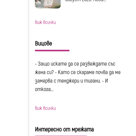
виж всички
Вицове
- Защо искате да се развеждате със
жена си? - Като се скараме почва да ме
замерва с тенджери и тигани. - И
откога...
виж всички
Интересно от мрежата