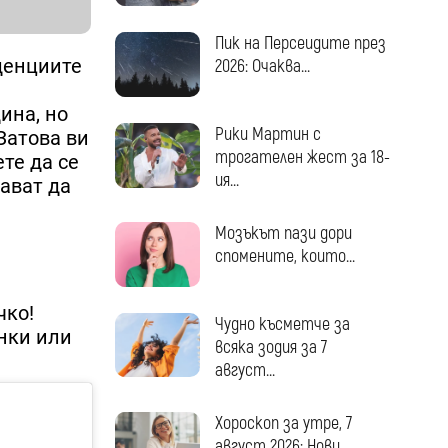
Пик на Персеидите през
нденциите
2026: Очаква...
ина, но
Рики Мартин с
Затова ви
трогателен жест за 18-
те да се
ия...
щават да
Мозъкът пази дори
спомените, които...
чко!
Чудно късметче за
ънки или
всяка зодия за 7
август...
Хороскоп за утре, 7
август 2026: Нови...