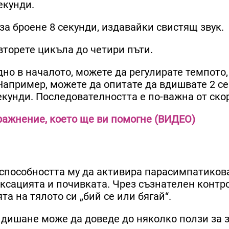
екунди.
за броене 8 секунди, издавайки свистящ звук.
вторете цикъла до четири пъти.
дно в началото, можете да регулирате темпото,
апример, можете да опитате да вдишвате 2 се
екунди. Последователността е по-важна от ско
ражнение, което ще ви помогне (ВИДЕО)
 способността му да активира парасимпатиков
аксацията и почивката. Чрез съзнателен контр
а на тялото си „бий се или бягай“.
 дишане може да доведе до няколко ползи за з