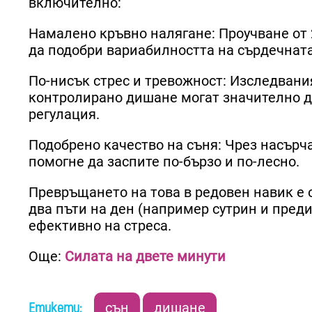
включително:
Намалено кръвно налягане: Проучване от 2
да подобри вариабилността на сърдечната
По-нисък стрес и тревожност: Изследвания
контролирано дишане могат значително д
регулация.
Подобрено качество на съня: Чрез насърча
помогне да заспите по-бързо и по-лесно.
Превръщането на това в редовен навик е 
два пъти на ден (например сутрин и преди 
ефективно на стреса.
Още:
Силата на двете минути
Етикети:
сън
дишане