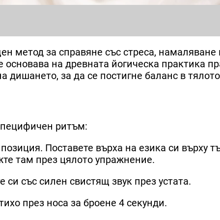
щен метод за справяне със стреса, намаляване 
се основава на древната йогическа практика п
а дишането, за да се постигне баланс в тялото
 специфичен ритъм:
 позиция. Поставете върха на езика си върху т
жте там през цялото упражнение.
 си със силен свистящ звук през устата.
тихо през носа за броене 4 секунди.