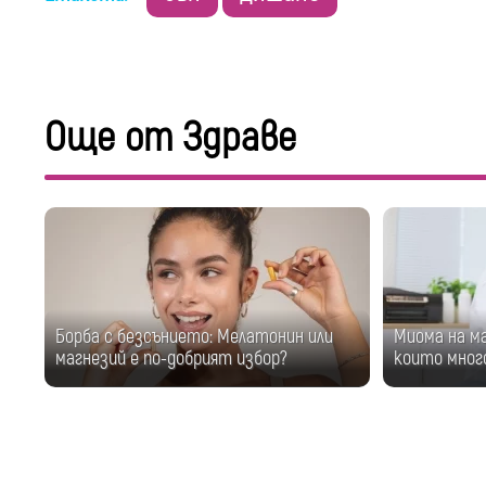
Още от Здраве
Борба с безсънието: Мелатонин или
Миома на м
магнезий е по-добрият избор?
които мног