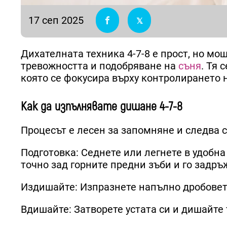
17 сеп 2025
Дихателната техника 4-7-8 е прост, но мо
тревожността и подобряване на
съня
. Тя 
която се фокусира върху контролирането н
Как да изпълнявате дишане 4-7-8
Процесът е лесен за запомняне и следва
Подготовка: Седнете или легнете в удобна
точно зад горните предни зъби и го задръ
Издишайте: Изпразнете напълно дробовете
Вдишайте: Затворете устата си и дишайте 