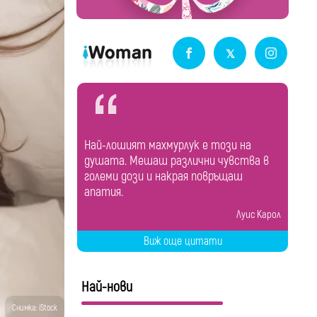
Най-лошият махмурлук е този на
душата. Мешаш различни чувства в
големи дози и накрая повръщаш
апатия.
Луис Карол
Виж още цитати
Най-нови
Снимка: iStock