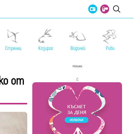
Стрелец
Козирог
Водолей
Риби
Реклама
ко от
с