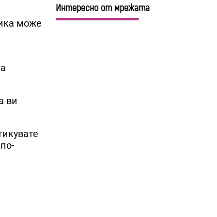
Интересно от мрежата
ника може
та
а ви
тикувате
 по-