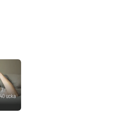
 7
40 иска