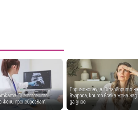
Перименопауза: Отговорите на
атката: Симптомите,
въпроса, които всяка жена над 
о жени пренебрегват
да знае