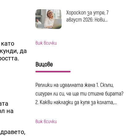
Хороскоп за утре, 7
август 2026: Нови...
 като
виж всички
кунди, да
ростта.
Вицове
Реплики на идеалната жена 1. Скъпи,
сигурен ли си, че ще ти стигне бирата?
2. Какви накладки да купя за колата,...
ата
ол на
виж всички
дравето,