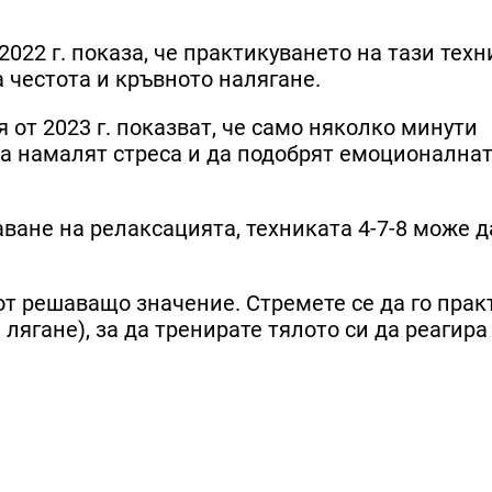
022 г. показа, че практикуването на тази тех
 честота и кръвното налягане.
 от 2023 г. показват, че само няколко минути
а намалят стреса и да подобрят емоционална
ване на релаксацията, техниката 4-7-8 може д
от решаващо значение. Стремете се да го прак
лягане), за да тренирате тялото си да реагира