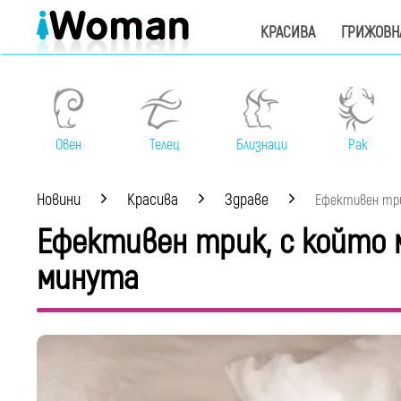
КРАСИВА
ГРИЖОВН
Овен
Телец
Близнаци
Рак
Новини
Красива
Здраве
Ефективен трик
Ефективен трик, с който 
минута