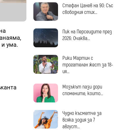
Стефан Цанев на 90: Със
свободния стих...
на
Пик на Персеидите през
ранаяма,
2026: Очаква...
 и ума.
Рики Мартин с
трогателен жест за 18-
ия...
Мозъкът пази дори
ъканта
спомените, които...
Чудно късметче за
всяка зодия за 7
август...