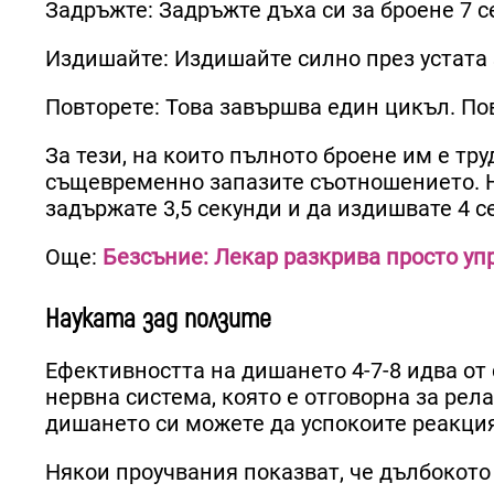
Задръжте: Задръжте дъха си за броене 7 с
Издишайте: Издишайте силно през устата 
Повторете: Това завършва един цикъл. По
За тези, на които пълното броене им е тру
същевременно запазите съотношението. Н
задържате 3,5 секунди и да издишвате 4 с
Още:
Безсъние: Лекар разкрива просто уп
Науката зад ползите
Ефективността на дишането 4-7-8 идва от
нервна система, която е отговорна за рел
дишането си можете да успокоите реакцият
Някои проучвания показват, че дълбокото