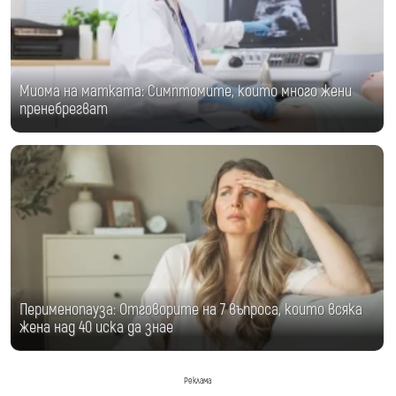
Миома на матката: Симптомите, които много жени
пренебрегват
Перименопауза: Отговорите на 7 въпроса, които всяка
жена над 40 иска да знае
Реклама