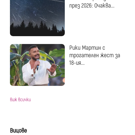
през 2026: Очаква...
Рики Мартин с
трогателен жест за
18-ия...
виж всички
Вицове