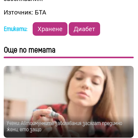
Източник: БТА
Етикети:
Хранене
Диабет
Още по темата
Учени: Автоимунните заболявания засягат предимно
жени, ето защо