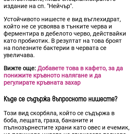
издание на сп. "Нейчър".
Устойчивото нишесте е вид въглехидрат,
който не се усвоява в тънките черва и
ферментира в дебелото черво, действайки
като пробиотик. В резултат на това броят
на полезните бактерии в червата се
увеличава.
Вижте още:
Добавете това в кафето, за да
понижите кръвното налягане и да
регулирате кръвната захар
Къде се съдържа въпросното нишесте?
Този вид скорбяла, който се съдържа в
боба, лещата, граха, бананите и
пълнозърнестите храни като овес и ечемик,