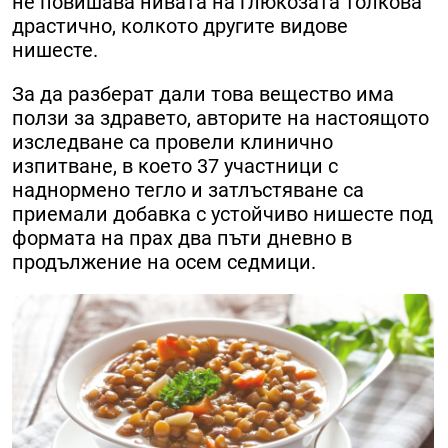
не повишава нивата на глюкозата толкова
драстично, колкото другите видове
нишесте.
За да разберат дали това вещество има
ползи за здравето, авторите на настоящото
изследване са провели клинично
изпитване, в което 37 участници с
наднормено тегло и затлъстяване са
приемали добавка с устойчиво нишесте под
формата на прах два пъти дневно в
продължение на осем седмици.