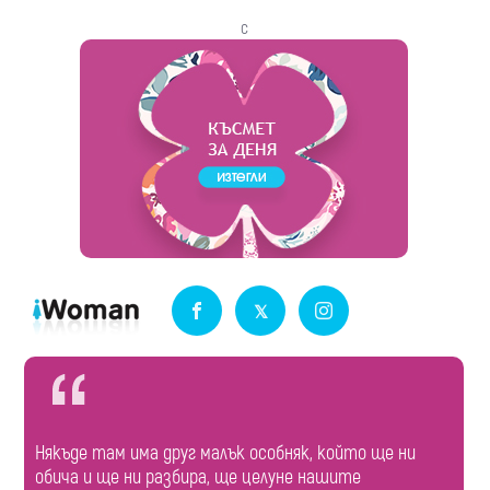
с
Някъде там има друг малък особняк, който ще ни
обича и ще ни разбира, ще целуне нашите