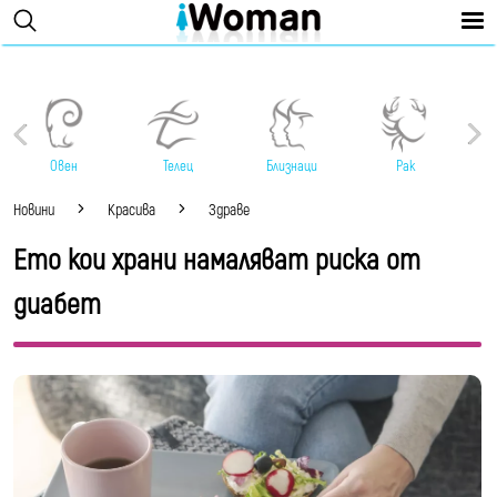
Овен
Телец
Близнаци
Рак
Новини
Красива
Здраве
Ето кои храни намаляват риска от
диабет