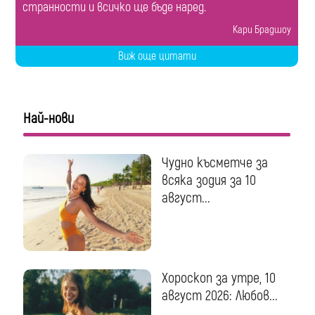
странности и всичко ще бъде наред.
Кари Брадшоу
Виж още цитати
Най-нови
Чудно късметче за
всяка зодия за 10
август...
Хороскоп за утре, 10
август 2026: Любов...