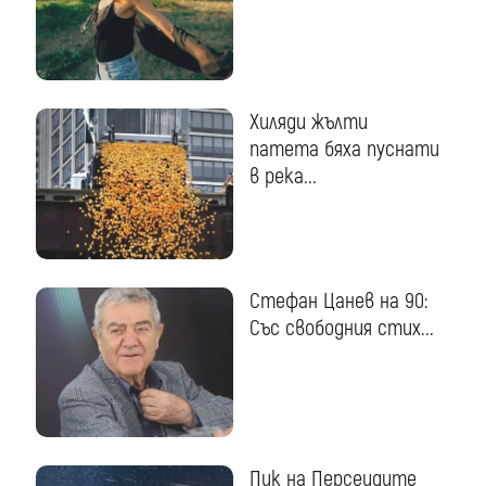
Хиляди жълти
патета бяха пуснати
в река...
Стефан Цанев на 90:
Със свободния стих...
Пик на Персеидите