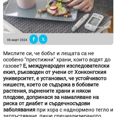
Снимка: iStock
06 март 2024
Мислите си, че бобът и лещата са не
особено "престижни" храни, които водят до
газове?
Е, международен изследователски
екип, ръководен от учени от Хонконгския
университет, e установил, че устойчивото
нишесте, което се съдържа в бобовите
растения, зърнените храни и някои
плодове, допринася за намаляване на
риска от диабет и сърдечносъдови
заболявания
при хора с наднормено тегло и
затлъстяване, пише специализираното