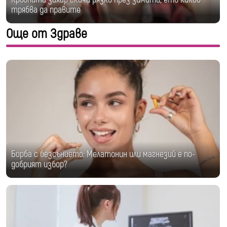
трябва да правите
Още от Здраве
Борба с безсънието: Мелатонин или магнезий е по-
добрият избор?