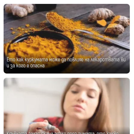
Ето как куркумата може да повлияе на лекарствата ви
и за кого е опасна
Кръвната захар скача рязко през зимата, ето какво