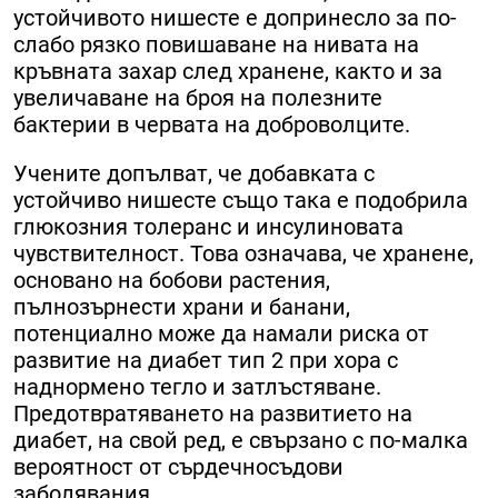
устойчивото нишесте е допринесло за по-
слабо рязко повишаване на нивата на
кръвната захар след хранене, както и за
увеличаване на броя на полезните
бактерии в червата на доброволците.
Учените допълват, че добавката с
устойчиво нишесте също така е подобрила
глюкозния толеранс и инсулиновата
чувствителност. Това означава, че хранене,
основано на бобови растения,
пълнозърнести храни и банани,
потенциално може да намали риска от
развитие на диабет тип 2 при хора с
наднормено тегло и затлъстяване.
Предотвратяването на развитието на
диабет, на свой ред, е свързано с по-малка
вероятност от сърдечносъдови
заболявания.