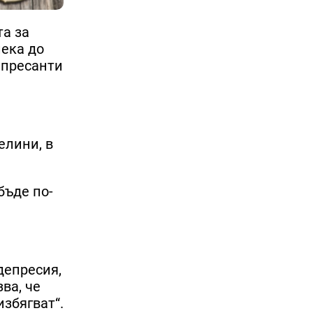
та за
лека до
епресанти
елини, в
бъде по-
депресия,
ва, че
избягват“.