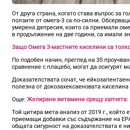
От друга страна, когато става въпрос за 
ползите от омега-3 са по-силни. Обсерваци
умерена депресия, които са приемали оме
в продължение на две години, са имали 
Защо Омега 3-мастните киселини са толк
По подобен начин, преглед на 35 проучвани
сравнение с плацебо, могат да осигурят м
Доказателствата сочат, че ейкозапентаено
полезна от докозахексаеновата киселина и
Още:
Желирани витамини срещу хапчета: 
Той цитира мета-анализ от 2019 г., който 
приемащи добавки със съдържание на EPA 
общата сигурност на доказателствата е ни