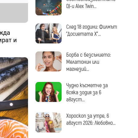
DJ-и Alex Twin...
След 18 години: Филмът
ежда
"Досиетата Х"...
ират и
Борба с безсънието:
Мелатонин или
магнезий...
Чудно късметче за
всяка зодия за 6
август...
Хороскоп за утре, 6
август 2026: Любовно...