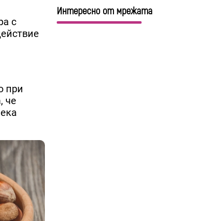
Интересно от мрежата
ра с
действие
о при
, че
лека