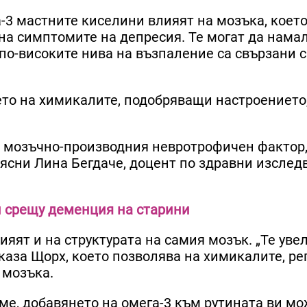
-3 мастните киселини влияят на мозъка, което
на симптомите на депресия. Те могат да нама
 по-високите нива на възпаление са свързани с
то на химикалите, подобряващи настроението,
а мозъчно-производния невротрофичен фактор,
бясни Лина Бегдаче, доцент по здравни изслед
и срещу деменция на старини
яят и на структурата на самия мозък. „Те уве
 каза Щорх, което позволява на химикалите, р
 мозъка.
еме, добавянето на омега-3 към рутината ви мо