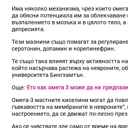
Има няколко механизма, чрез които омега
да обясни потенциала им за облекчаване 
възпалението в мозъка и в цялото тяло, а
депресията.
Тези мазнини също помагат за регулиране
серотонин, допамин и норепинефрин.
Те също така влияят върху активността н
който насърчава растежа на невроните, о
университета Бингхамтън.
Още:
Ето как омега 3 може да ни предпаз
Омега-3 мастните киселини могат да повли
гъвкавостта на мембраните в невроните“,
настроението, да се движат по-лесно през
Ако се чувствате зле само от време на вр