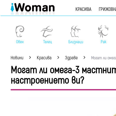
КРАСИВА
ГРИЖОВН
Овен
Телец
Близнаци
Рак
Новини
Красива
Здраве
Могат ли омега
Могат ли омега-3 мастнит
настроението ви?