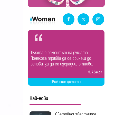
Тъгата е ремонтът на душата.
Понякога трябва да се сринеш до
основи, за да се изградиш отново.
М. Авелок
Виж още цитати
Най-нови
Световноизвестните