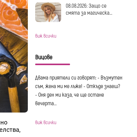
08.08.2026: Защо се
смята за магическа...
виж всички
Вицове
Двама приятели си говорят: - Възмутен
съм, жена ми ме лъже! - Откъде знаеш?
- Оня ден ми каза, че ще остане
вечерта...
 но
виж всички
елства,