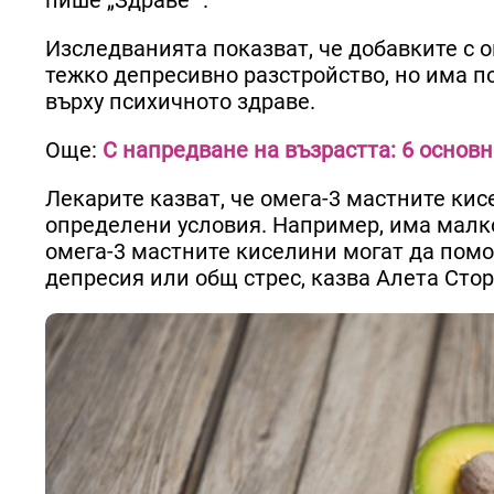
пише „Здраве“ .
Изследванията показват, че добавките с о
тежко депресивно разстройство, но има п
върху психичното здраве.
Още:
С напредване на възрастта: 6 основ
Лекарите казват, че омега-3 мастните кис
определени условия. Например, има малко
омега-3 мастните киселини могат да пом
депресия или общ стрес, казва Алета Стор