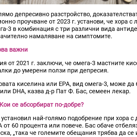
голямо депресивно разстройство, доказателства
онно проучване от 2023 г. установи, че хора с 
га-3 в комбинация с три различни вида антид
значително намаляване на симптомите.
ова важни
я от 2021 г. заключи, че омега-3 мастните кис
алки до умерени ползи при депресия.
вата киселина или EPA, вид омега-3, може да 
ли DHA, казва д-р Пат Ф. Бас, семеен лекар.
Кои се абсорбират по-добре?
е установил най-голямо подобрение при хора с 
от 60 процента или повече. Бас обаче отбеляз
ска, „така че големите обещания трябва да се 