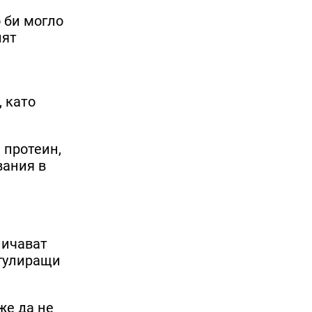
 би могло
лят
 като
 протеин,
вания в
личават
егулиращи
же да не