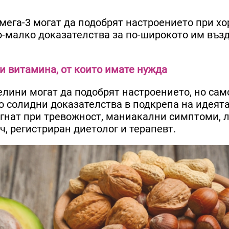
мега-3 могат да подобрят настроението при хо
о-малко доказателства за по-широкото им въз
ни витамина, от които имате нужда
елини могат да подобрят настроението, но сам
 солидни доказателства в подкрепа на идеята
огнат при тревожност, маниакални симптоми, 
ч, регистриран диетолог и терапевт.