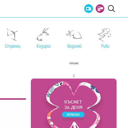
Стрелец
Козирог
Водолей
Риби
Реклама
с