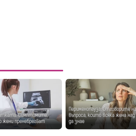
Перименопауза: Отговорите на
атката: Симптомите,
въпроса, които всяка жена над 
о жени пренебрегват
да знае