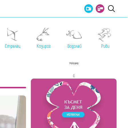
Стрелец
Козирог
Водолей
Риби
Реклама
с