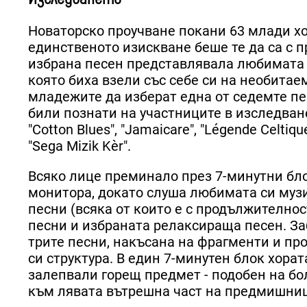
Новаторско проучване покани 63 млади хо
единственото изискване беше те да са с 
избрана песен представлявала любимата и
която биха взели със себе си на необита
младежите да изберат една от седемте пе
били познати на участниците в изследване
"Cotton Blues", "Jamaicare", "Légende Celtiqu
"Sega Mizik Kèr".
Всяко лице преминало през 7-минутни блок
монитора, докато слуша любимата си муз
песни (всяка от които е с продължителнос
песни и избраната релаксираща песен. З
трите песни, накъсана на фрагменти и пр
си структура. В един 7-минутен блок хора
залепвали горещ предмет - подобен на бо
към лявата вътрешна част на предмишниц