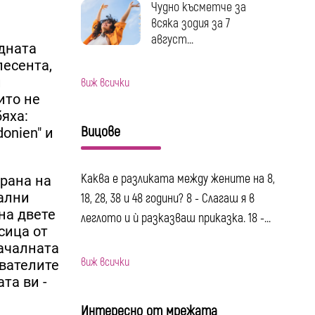
Чудно късметче за
всяка зодия за 7
август...
Едната
песента,
и
виж всички
ито не
бяха:
Вицове
donien" и
Каква е разликата между жените на 8,
крана на
ални
18, 28, 38 и 48 години? 8 - Слагаш я в
на двете
леглото и ѝ разказваш приказка. 18 -...
сица от
началната
виж всички
ователите
та ви -
Интересно от мрежата