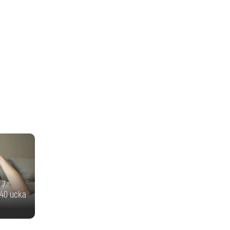
 7
40 иска