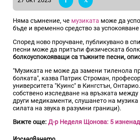
Няма съмнение, че
музиката
може да успок
бъде и временно средство за успокояване
Според ново проучване, публикувано в спи
песни може да притъпи физическата болк
болкоуспокояващи са тъжните песни, опи
"Музиката не може да замени тиленола п
болката", казва Патрик Строман, професо
университета "Куинс" в Кингстън, Онтарио.
собствено изследване на връзката между б
други медикаменти, слушането на музика
силата на звука в разумни граници).
Вижте още:
Д-р Неделя Щонова: 5 изненад
Изследването