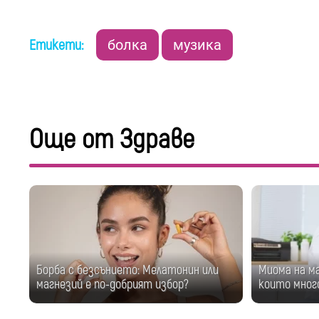
Етикети:
болка
музика
Още от Здраве
Борба с безсънието: Мелатонин или
Миома на м
магнезий е по-добрият избор?
които мног