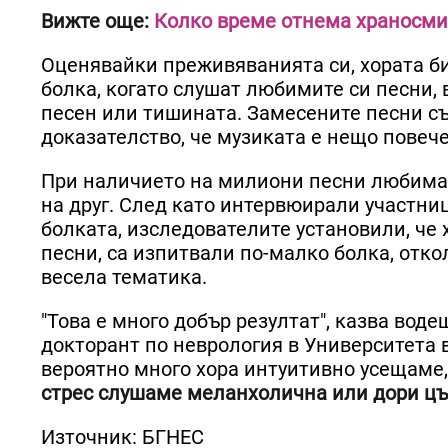
Вижте още:
Колко време отнема храносми
Оценявайки преживяванията си, хората би
болка, когато слушат любимите си песни,
песен или тишината. Замесените песни съ
доказателство, че музиката е нещо повеч
При наличието на милиони песни любимата
на друг. След като интервюирали участниц
болката, изследователите установили, че 
песни, са изпитвали по-малко болка, отко
весела тематика.
"Това е много добър резултат", казва вод
докторант по неврология в Университета в
вероятно много хора интуитивно усещаме,
стрес слушаме меланхолична или дори цъ
Източник: БГНЕС