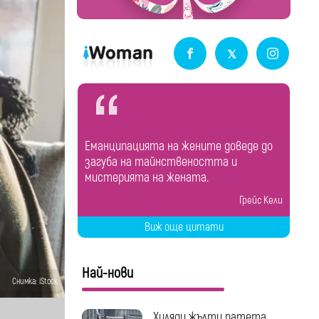
Еманципацията на жените доведе до
загуба на тайнствеността и
мистерията на жената.
Грейс Кели
Виж още цитати
Най-нови
Снимка: iStock
Хиляди жълти патета