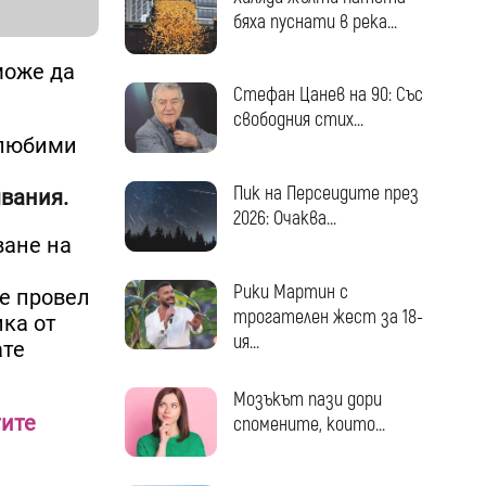
бяха пуснати в река...
може да
Стефан Цанев на 90: Със
свободния стих...
а любими
Пик на Персеидите през
вания.
2026: Очаква...
ване на
Рики Мартин с
 е провел
трогателен жест за 18-
ика от
ия...
ате
Мозъкът пази дори
тите
спомените, които...