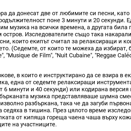
ра да донесат две от любимите си песни, като
продължителност поне 3 минути и 20 секунди. 
м музика на всички времена, а другата била 
ем остров. Изследователите също така накарал
сни, които екипът считал за релаксиращи и ко
то. (Седемте, от които те можеха да избират, 
e", "Musique de Film", "Nuit Cubaine", "Reggae Calé
ове, в които е инструктирано да се взира в е
ика, една от седемте релаксиращи инструмент
т 6 минути и 40 секунди) или кодирана версия 
абърканата музика представляваше шумна сме
оизволно разбъркана, така че да загуби първо
та седяха в тишина. През цялото време изслед
лката от кипяща гореща чаена чаша върху кожа
ите на участниците.