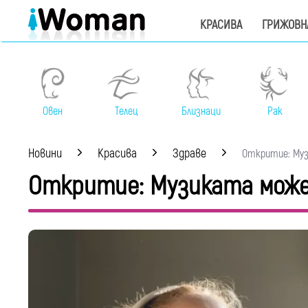
КРАСИВА
ГРИЖОВН
Овен
Телец
Близнаци
Рак
Новини
Красива
Здраве
Откритие: Музи
Откритие: Музиката може