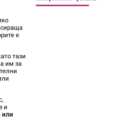
лко
аксираща
орите е
ато тази
та им за
ателни
или
,
з и
 или