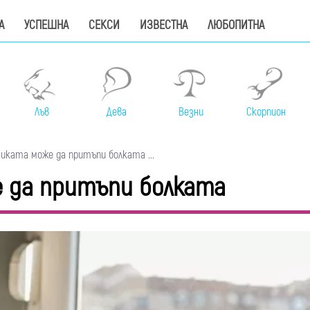
А
УСПЕШНА
СЕКСИ
ИЗВЕСТНА
ЛЮБОПИТНА
Лъв
Дева
Везни
Скорпион
ката може да притъпи болката ...
 да притъпи болката