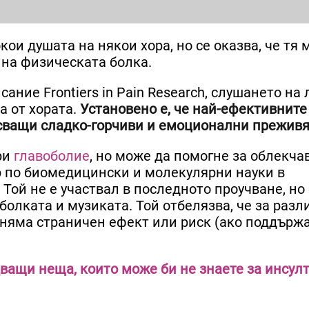
ои душата на някои хора, но се оказва, че тя 
 на физическата болка.
сание Frontiers in Pain Research, слушането н
а от хората.
Установено е, че най-ефективните
сващи сладко-горчиви и емоционални преживя
ри
главоболие
, но може да помогне за облекча
р по биомедицински и молекулярни науки в
 Той не е участвал в последното проучване, но
олката и музиката. Той отбелязва, че за разл
 няма страничен ефект или риск (ако поддърж
ващи неща, които може би не знаете за инсул