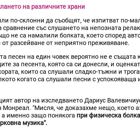
лането на различните храни
ли по-склонни да съобщят, че изпитват по-ма
 в сравнение със слушането на непозната рел
що не са намалили болката, което според авт
е от разсейване от неприятно преживяване.
 песен на един човек вероятно не е същата к
ите за песента, която са си донесли, и оценка
хората, които са слушали сладко-тъжни и трог
лкото когато са слушали песни с успокояваща 
ещият автор на изследването Дариус Валевичиус
 Монреал. "Мисля, че доказахме нещо, което а
 а именно защо понякога
при физическа болка
рковна музика".