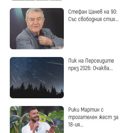
Стефан Цанев на 90:
Със свободния стих...
Пик на Персеидите
през 2026: Очаква...
Рики Мартин с
трогателен жест за
18-ия...