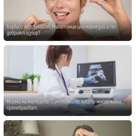
Борба с безсънието: Мелатонин или магнезий е по-
добрият избор?
Миома на матката: Симптомите, които много жени
пренебрегват