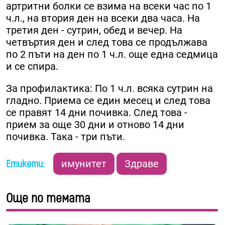
артритни болки се взима на всеки час по 1
ч.л., на втория ден на всеки два часа. На
третия ден - сутрин, обед и вечер. На
четвъртия ден и след това се продължава
по 2 пъти на ден по 1 ч.л. още една седмица
и се спира.
За профилактика: По 1 ч.л. всяка сутрин на
гладно. Приема се един месец и след това
се правят 14 дни почивка. След това -
прием за още 30 дни и отново 14 дни
почивка. Така - три пъти.
Етикети:
имунитет
Здраве
Още по темата