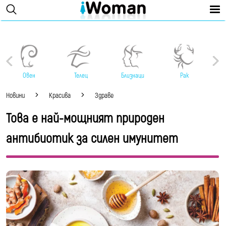
Овен
Телец
Близнаци
Рак
Новини
Красива
Здраве
Това е най-мощният природен
антибиотик за силен имунитет