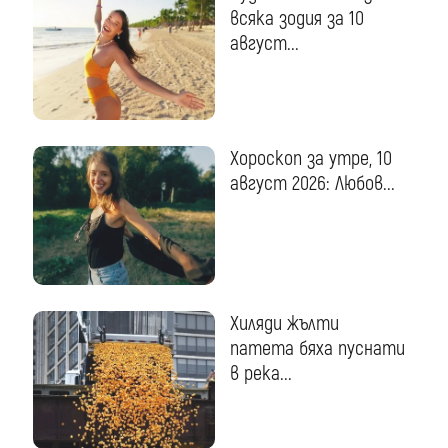
всяка зодия за 10
август...
Хороскоп за утре, 10
август 2026: Любов...
Хиляди жълти
патета бяха пуснати
в река...