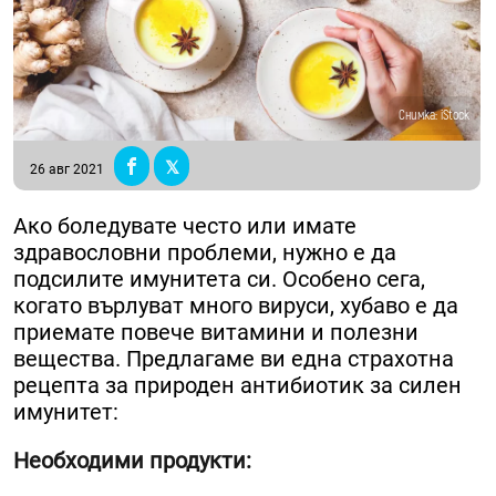
Снимка: iStock
26 авг 2021
Ако боледувате често или имате
здравословни проблеми, нужно е да
подсилите имунитета си. Особено сега,
когато върлуват много вируси, хубаво е да
приемате повече витамини и полезни
вещества. Предлагаме ви една страхотна
рецепта за природен антибиотик за силен
имунитет:
Необходими продукти: