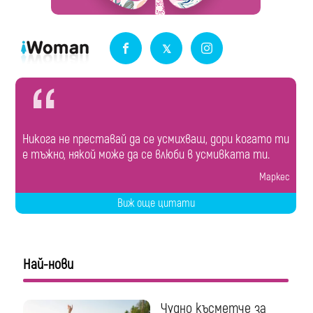
Никога не преставай да се усмихваш, дори когато ти
е тъжно, някой може да се влюби в усмивката ти.
Маркес
Виж още цитати
Най-нови
Чудно късметче за