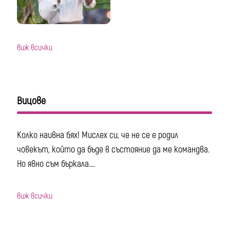
виж всички
Вицове
Колко наивна бях! Мислех си, че не се е родил
човекът, който да бъде в състояние да ме командва.
Но явно съм бъркала....
виж всички