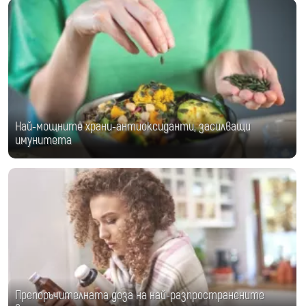
Най-мощните храни-антиоксиданти, засилващи
имунитета
Препоръчителната доза на най-разпространените