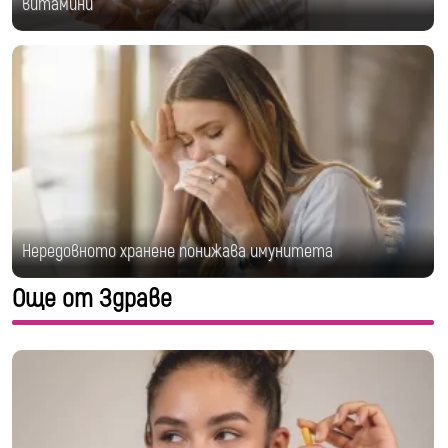
витамини
Нередовното хранене понижава имунитета
Още от Здраве