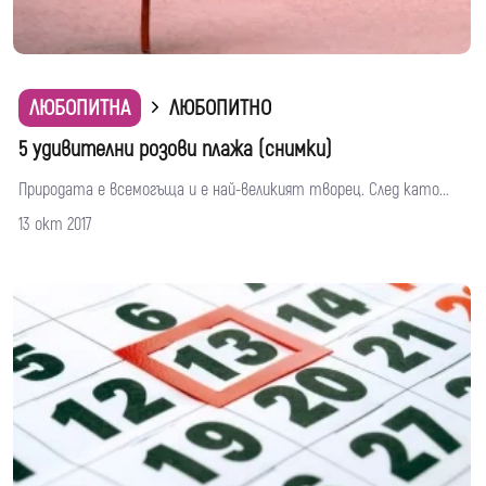
ЛЮБОПИТНА
ЛЮБОПИТНО
5 удивителни розови плажа (снимки)
Природата е всемогъща и е най-великият творец. След като...
13 окт 2017