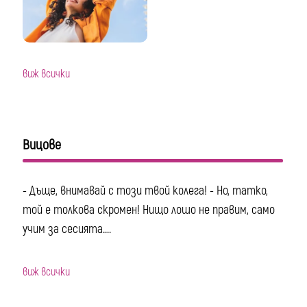
виж всички
Вицове
- Дъще, внимавай с този твой колега! - Но, татко,
той е толкова скромен! Нищо лошо не правим, само
учим за сесията....
виж всички