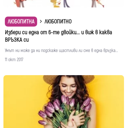
ЛЮБОПИТНА
ЛЮБОПИТНО
Избери си една от 6-те двойки... и виж в каква
ВРЪЗКА си
Умът ни може да ни подскаже щастливи ли сме в една връзка...
11 окт 2017