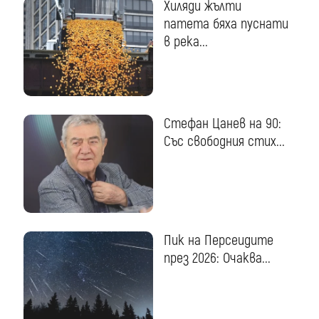
Хиляди жълти
патета бяха пуснати
в река...
Стефан Цанев на 90:
Със свободния стих...
Пик на Персеидите
през 2026: Очаква...