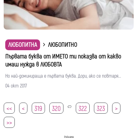
ЛЮБОПИТНА
ЛЮБОПИТНО
Първата буква от ИМЕТО ти показва от какво
имаш нужда в ЛЮБОВТА
Но най-доминираща е първата буква. Дори, ако се повтаря...
04 окт 2017
<<
<
319
320
322
323
>
321
>>
Реклама