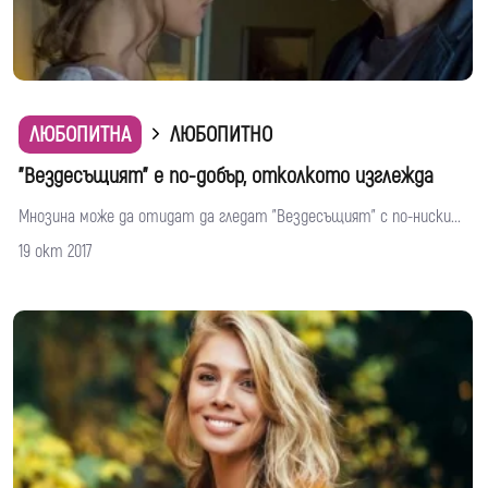
ЛЮБОПИТНА
ЛЮБОПИТНО
"Вездесъщият" е по-добър, отколкото изглежда
Мнозина може да отидат да гледат "Вездесъщият" с по-ниски...
19 окт 2017