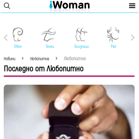
Овен
Телец
Близнаци
Рак
Любопитно
Новини
Любопитна
Последно от Любопитно