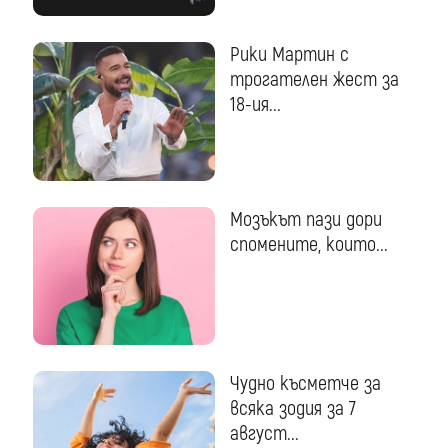
Рики Мартин с
трогателен жест за
18-ия...
Мозъкът пази дори
спомените, които...
Чудно късметче за
всяка зодия за 7
август...