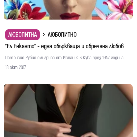
ЛЮБОПИТНА
ЛЮБОПИТНО
"Ел Енканто" - една объркваща и обречена любов
Патрисио Рубио емигрира от Испания в Куба през 1947 година....
18 окт 2017