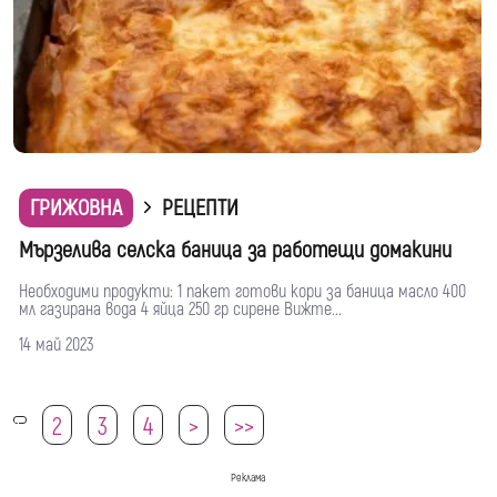
ГРИЖОВНА
РЕЦЕПТИ
Мързелива селска баница за работещи домакини
Необходими продукти: 1 пaкет готови кори за баница масло 400
мл газирана вода 4 яйца 250 гр сирене Вижте...
14 май 2023
2
3
4
>
>>
1
Реклама