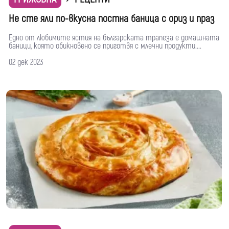
Не сте яли по-вкусна постна баница с ориз и праз
Едно от любимите ястия на българската трапеза е домашната
баници, която обикновено се приготвя с млечни продукти....
02 дек 2023