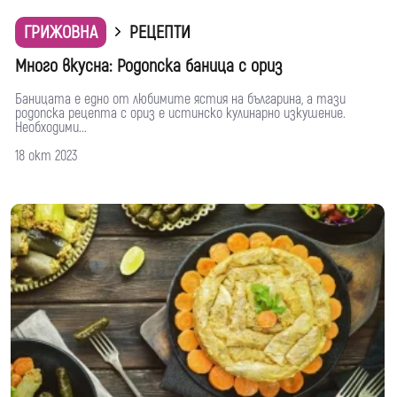
ГРИЖОВНА
РЕЦЕПТИ
Много вкусна: Родопска баница с ориз
Баницата е едно от любимите ястия на българина, а тази
родопска рецепта с ориз е истинско кулинарно изкушение.
Необходими...
18 окт 2023