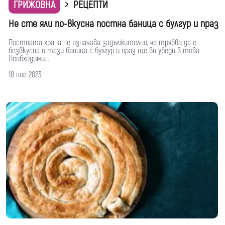
ГРИЖОВНА
РЕЦЕПТИ
Не сте яли по-вкусна постна баница с булгур и праз
Постната храна не означава задължително, че трябва да е
безвкусна и тази баница с булгур и праз ще ви убеди в това.
Необходими...
18 ное 2023