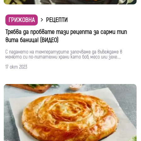
ГРИЖОВНА
РЕЦЕПТИ
Трябва да пробвате тази рецепта за сарми тип
вита баница! (ВИДЕО)
С падането на температурите започваме да въвеждаме в
менюто си по-питателни храни като боб, месо или зеле....
17 окт 2023