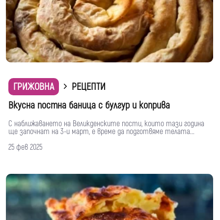
ГРИЖОВНА
РЕЦЕПТИ
Вкусна постна баница с булгур и коприва
С наближаването на Великденските пости, които тази година
ще започнат на 3-и март, е време да подготвяме телата...
25 фев 2025