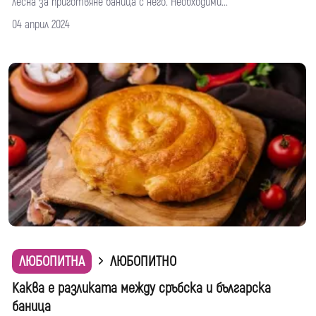
лесна за приготвяне баница с него. Необходими...
04 април 2024
ЛЮБОПИТНА
ЛЮБОПИТНО
Каква е разликата между сръбска и българска
баница