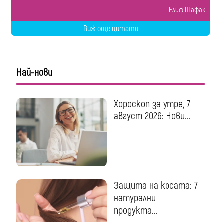
Eлиф Шафак
Виж още цитати
Най-нови
Хороскоп за утре, 7
август 2026: Нови...
Защита на косата: 7
натурални
продукта...