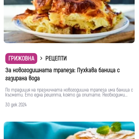
ГРИЖОВНА
РЕЦЕПТИ
За новогодишната трапеза: Пухкава баница с
газирана вода
По традиция на празничната новогодишна трапеза има баница с
късмети. Ето една рецепта, която да опитате. Необходими...
30 дек 2024