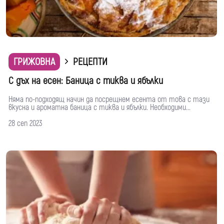
ГРИЖОВНА
РЕЦЕПТИ
С дъх на есен: Баница с тиква и ябълки
Няма по-подходящ начин да посрещнем есента от това с тази
вкусна и ароматна баница с тиква и ябълки. Необходими...
28 сеп 2023