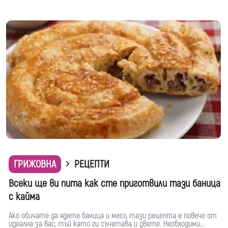
ГРИЖОВНА
РЕЦЕПТИ
Всеки ще ви пита как сте приготвили тази баница
с кайма
Ако обичате да ядете баница и месо, тази рецепта е повече от
идеална за вас, тъй като ги съчетава и двете. Необходими...