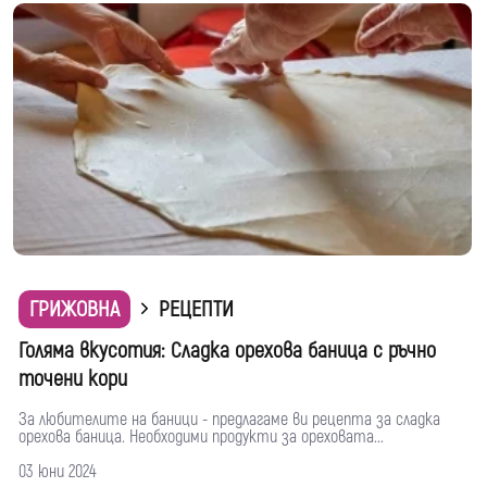
ГРИЖОВНА
РЕЦЕПТИ
Голяма вкусотия: Сладка орехова баница с ръчно
точени кори
За любителите на баници - предлагаме ви рецепта за сладка
орехова баница. Необходими продукти за ореховата...
03 юни 2024