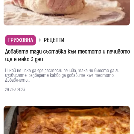
ГРИЖОВНА
РЕЦЕПТИ
Добавете тази съставка към тестото и печивото
ще е меко 3 дни
Никой не иска да яде застояли печива, така че вместо да ги
изхвърляте, разберете какво да добавите към тестото.
Добавянето...
29 авг 2023