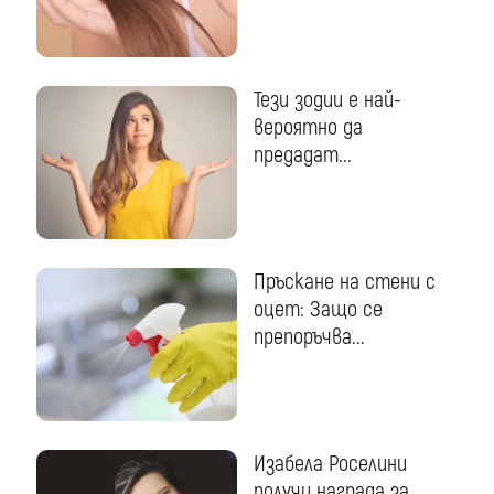
Тези зодии е най-
вероятно да
предадат...
Пръскане на стени с
оцет: Защо се
препоръчва...
Изабела Роселини
получи награда за...