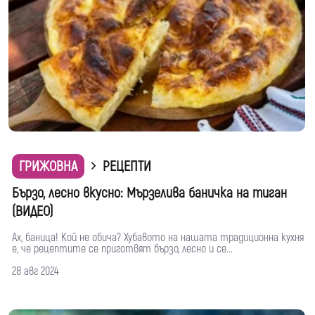
ГРИЖОВНА
РЕЦЕПТИ
Бързо, лесно вкусно: Mързелива баничка на тиган
(ВИДЕО)
Ах, баница! Кой не обича? Хубавото на нашата традиционна кухня
е, че рецептите се приготвят бързо, лесно и се...
28 авг 2024