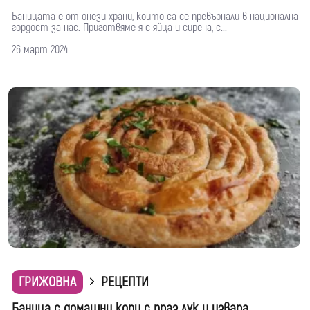
Баницата е от онези храни, които са се превърнали в национална
гордост за нас. Приготвяме я с яйца и сирена, с...
26 март 2024
ГРИЖОВНА
РЕЦЕПТИ
Баница с домашни кори с праз лук и извара