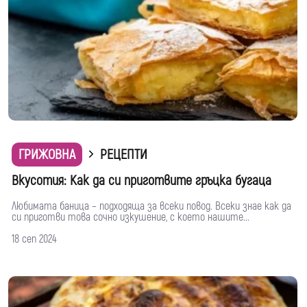
ГРИЖОВНА
РЕЦЕПТИ
Вкусотия: Как да си приготвите гръцка бугаца
Любимата баница – подходяща за всеки повод. Всеки знае как да
си приготви това сочно изкушение, с което нашите...
18 сеп 2024