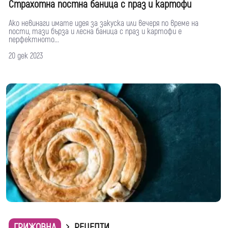
Страхотна постна баница с праз и картофи
Ако невинаги имате идея за закуска или вечеря по време на
пости, тази бърза и лесна баница с праз и картофи е
перфектното...
20 дек 2023
ГРИЖОВНА
РЕЦЕПТИ