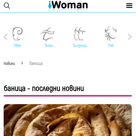
Овен
Телец
Близнаци
Рак
баница
Новини
баница - последни новини