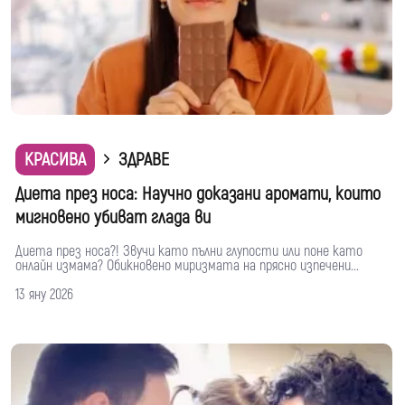
КРАСИВА
ЗДРАВЕ
Диета през носа: Научно доказани аромати, които
мигновено убиват глада ви
Диета през носа?! Звучи като пълни глупости или поне като
онлайн измама? Обикновено миризмата на прясно изпечени...
13 яну 2026