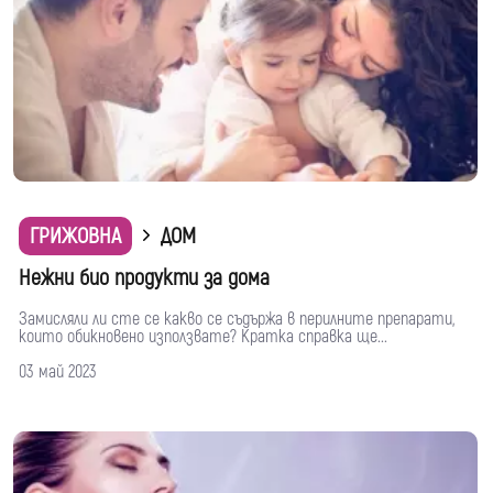
ГРИЖОВНА
ДОМ
Нежни био продукти за дома
Замисляли ли сте се какво се съдържа в перилните препарати,
които обикновено използвате? Кратка справка ще...
03 май 2023