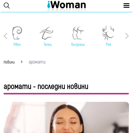
Овен
Телец
Близнаци
Рак
аромати
Новини
аромати - последни новини