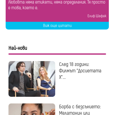
Любовта няма етикети, няма определения. Тя просто
е това, което е.
Елиф Шафак
Виж още цитати
Най-нови
След 18 години:
Филмът "Досиетата
Х"...
Борба с безсънието:
Мелатонин или