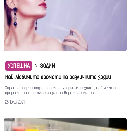
УСПЕШНА
ЗОДИИ
Най-любимите аромати на различните зодии
Хората, родени под определени зодиакални знаци, най-често
предпочитат напълно различни видове аромати....
28 юли 2021