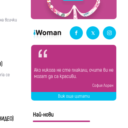
 на всички
О)
Ако никога не сте плакали, очите ви не
ria се
могат да са красиви.
София Лорен
Виж още цитати
Най-нови
ВИДЕО)