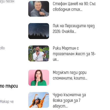
Тази песен
Стефан Цанев на 90: Със
свободния стих...
Пик на Персеидите през
2026: Очаква...
Рики Мартин с
ово
трогателен жест за 18-
ия...
Мозъкът пази дори
спомените, които...
йто търси
Чудно късметче за
всяка зодия за 7
 Макар че
август...