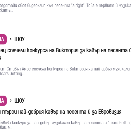
едстави своя видеоклип към песента "alright". Това е първият ѝ музик
ската...
НА
ШОУ
ец спечели конкурса на Виктория за кавър на песента 
я
ът Стивън Амос спечели конкурса на Виктория за най-добър музикален
ears Getting...
НА
ШОУ
 търси най-добрия кавър на песента ѝ за Евровизия
явява конкурс за най-добър музикален кавър на песента ѝ "Tears Getting 
ваше...