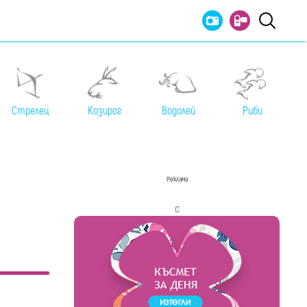
Стрелец
Козирог
Водолей
Риби
Реклама
с