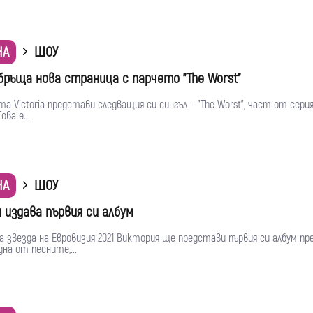
НА
ШОУ
обръща нова страница с парчето "The Worst"
а Victoria представи следващия си сингъл – "The Worst", част от сери
ова е...
НА
ШОУ
 издава първия си албум
 звезда на Евровизия 2021 Виктория ще представи първия си албум пр
дна от песните,...