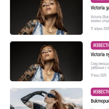
Victoria 
Victoria (В
големи стри
17 април 202
ИЗВЕСТ
Victoria 
След емоцио
завръща с н
11 юли 2025
ИЗВЕСТ
Виктория