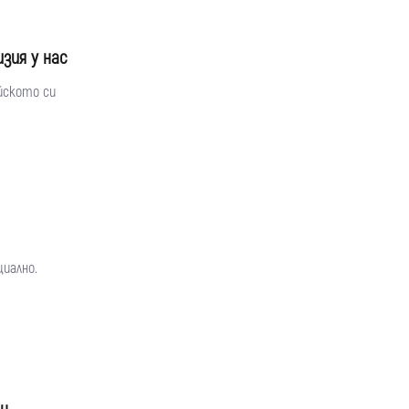
зия у нас
йското си
циално.