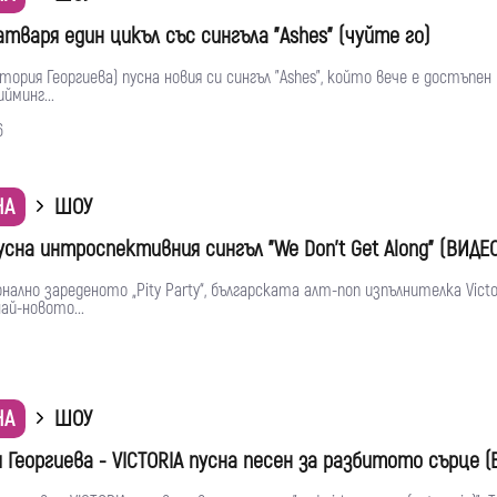
затваря един цикъл със сингъла "Ashes" (чуйте го)
иктория Георгиева) пусна новия си сингъл "Ashes", който вече е достъпен
йминг...
6
НА
ШОУ
пусна интроспективния сингъл "We Don’t Get Along" (ВИДЕ
нално зареденото „Pity Party“, българската алт-поп изпълнителка Victo
ай-новото...
НА
ШОУ
 Георгиева - VICTORIA пусна песен за разбитото сърце (