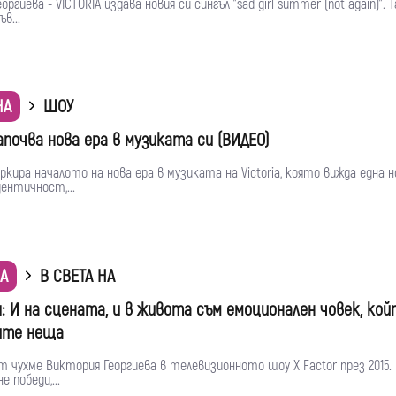
ргиева - VICTORIA издава новия си сингъл "sad girl summer (not again)". 
в...
НА
ШОУ
започва нова ера в музиката си (ВИДЕО)
аркира началото на нова ера в музиката на Victoria, която вижда една н
ентичност,...
А
В СВЕТА НА
: И на сцената, и в живота съм емоционален човек, ко
ите неща
т чухме Виктория Георгиева в телевизионното шоу X Factor през 2015.
 победи,...