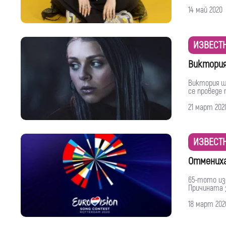
14 май 2020
ИЗВЕСТ
Виктория
Виктория щ
се проведе п
21 март 202
ИЗВЕСТ
Отмениха
65-тото изд
Причината 
18 март 202