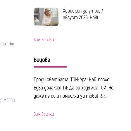
Хороскоп за утре, 7
август 2026: Нови...
виж всички
ята "The
Вицове
Преди сватбата: ТОЙ: Ура! Най-после!
Едва дочаках! ТЯ: Да си ходя ли? ТОЙ: Не,
даже не си и помисляй за това! ТЯ:...
ез месец
виж всички