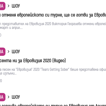
НА
ШОУ
 отменя европейското си турне, ще се готви за Еврови
т представител на Евровизия 2020 Виктория Георгиева отмени европе
март и април....
0
НА
ШОУ
сента ни за Евровизия 2020 (видео)
 песен на "Евровизия" 2020 "Tears Getting Sober" беше представена офи
 изпълни...
20
НА
ШОУ