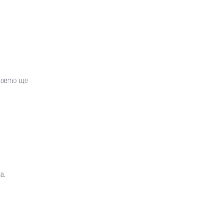
 което ще
а.