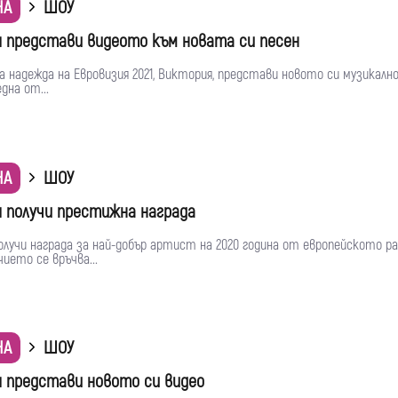
НА
ШОУ
 представи видеото към новата си песен
 надежда на Евровизия 2021, Виктория, представи новото си музикално
една от...
НА
ШОУ
 получи престижна награда
лучи награда за най-добър артист на 2020 година от европейското ра
чието се връчва...
НА
ШОУ
 представи новото си видео