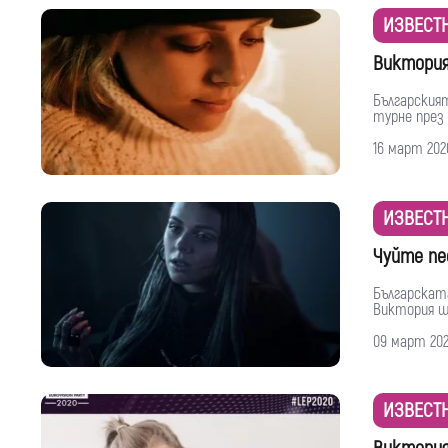
ИЗВЕСТ
Виктория
Българския
турне през 
16 март 202
ИЗВЕСТ
Чуйте пе
Българската
Виктория ще
09 март 20
ИЗВЕСТ