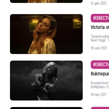
12 дек 2022
ИЗВЕСТ
Victoria 
Талантливат
Next Page". Т
05 ное 2021
ИЗВЕСТ
Виктория
Българската
февруари. Е
29 яну 2021