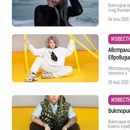
Виктория пр
след българ
24 юни 2020
ИЗВЕСТ
Австрали
Евровизи
Австралиец
песента ѝ "T
28 май 2020
ИЗВЕСТ
Виктория
Виктория об
която тряб