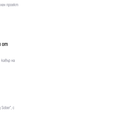
ален проект
ѝ от
 кавър на
Sober", с