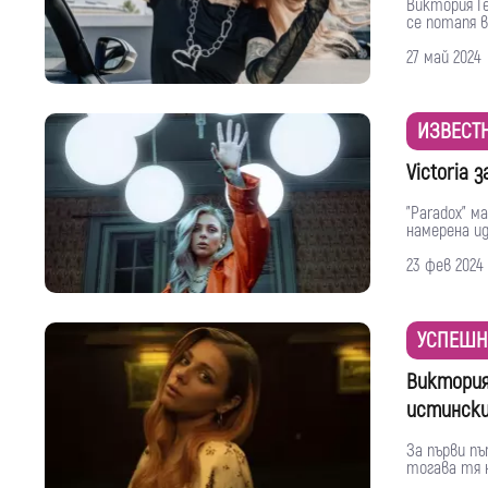
Виктория Гео
се потапя въ
27 май 2024
ИЗВЕСТ
Victoria 
"Paradox" м
намерена ид
23 фев 2024
УСПЕШН
Виктория
истинск
За първи пъ
тогава тя не