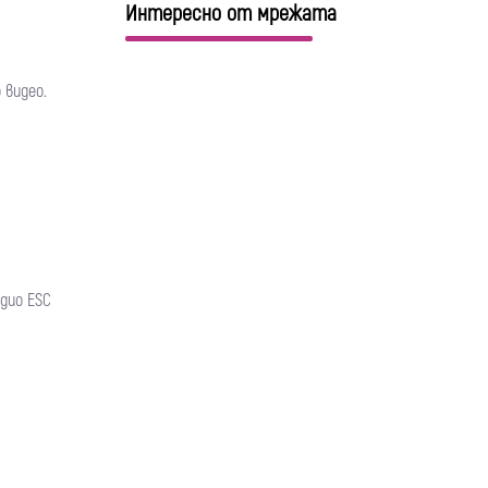
Интересно от мрежата
 видео.
дио ESC