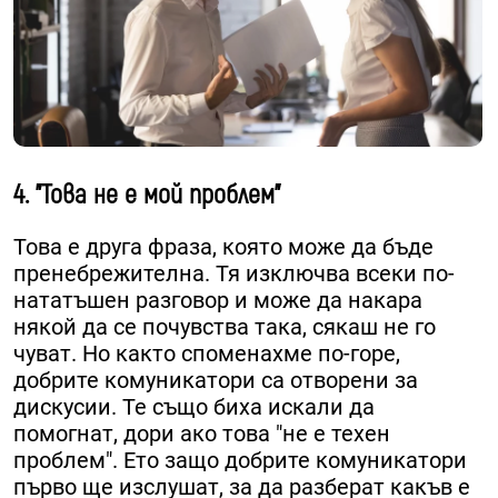
4. "Това не е мой проблем"
Това е друга фраза, която може да бъде
пренебрежителна. Тя изключва всеки по-
нататъшен разговор и може да накара
някой да се почувства така, сякаш не го
чуват. Но както споменахме по-горе,
добрите комуникатори са отворени за
дискусии. Те също биха искали да
помогнат, дори ако това "не е техен
проблем". Ето защо добрите комуникатори
първо ще изслушат, за да разберат какъв е