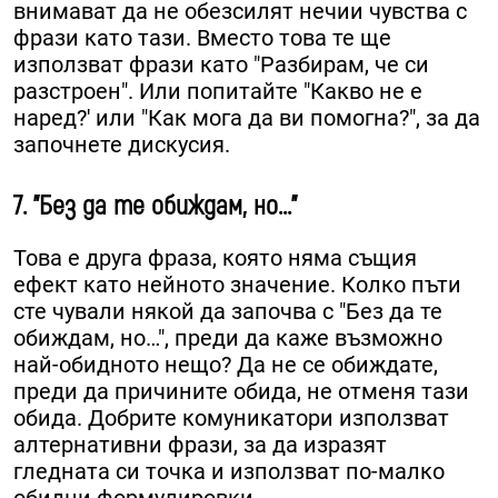
внимават да не обезсилят нечии чувства с
фрази като тази. Вместо това те ще
използват фрази като "Разбирам, че си
разстроен". Или попитайте "Какво не е
наред?' или "Как мога да ви помогна?", за да
започнете дискусия.
7. "Без да те обиждам, но..."
Това е друга фраза, която няма същия
ефект като нейното значение. Колко пъти
сте чували някой да започва с "Без да те
обиждам, но…", преди да каже възможно
най-обидното нещо? Да не се обиждате,
преди да причините обида, не отменя тази
обида. Добрите комуникатори използват
алтернативни фрази, за да изразят
гледната си точка и използват по-малко
обидни формулировки.