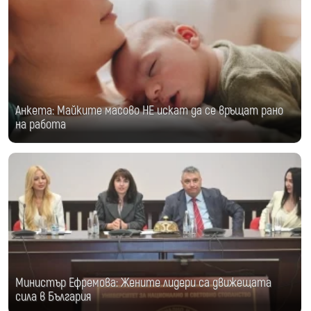
Анкета: Mайките масово НЕ искат да се връщат рано
на работа
Министър Ефремова: Жените лидери са движещата
сила в България