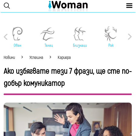
Овен
Телец
Близнаци
Рак
Новини
Успешна
Кариера
Ако избягвате тези 7 фрази, ще сте по-
добър комуникатор