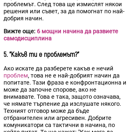
проблемът. След това ще измислят някои
решения или съвет, за да помогнат по най-
добрия начин.
Вижте още:
6 мощни начина да развиете
самодисциплина
5. "Какъв ти е проблемът?"
Ако искате да разберете какъв е нечий
проблем
, това не е най-добрият начин да
попитате. Тази фраза е конфронтационна и
може да започне спорове, ако не
внимавате. Това е така, защото означава,
че нямате търпение да изслушате някого.
Техният отговор може да бъде
отбранителен или агресивен. Добрите
комуникатори са тактични в начина, по
който питат. Те ще кажат: "Как мога да