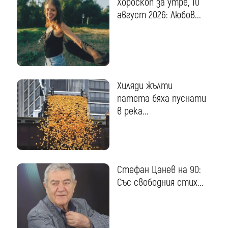
Хороскоп за утре, 10
август 2026: Любов...
Хиляди жълти
патета бяха пуснати
в река...
Стефан Цанев на 90:
Със свободния стих...