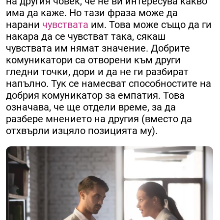
на другия човек, че не ви интересува какво
има да каже. Но тази фраза може да
нарани
чувствата
им. Това може също да ги
накара да се чувстват така, сякаш
чувствата им нямат значение. Добрите
комуникатори са отворени към други
гледни точки, дори и да не ги разбират
напълно. Тук се намесват способностите на
добрия комуникатор за емпатия. Това
означава, че ще отдели време, за да
разбере мнението на другия (вместо да
отхвърли изцяло позицията му).