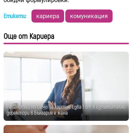
Етикети:
кариера
комуникация
Още от Кариера
Равенство, но само на хартия: Едва 1 от 8 изпълнителни
директори в България е жена