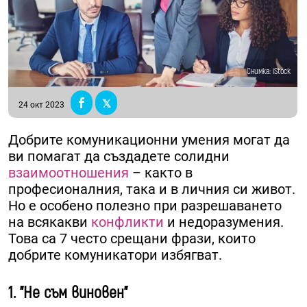
Снимка: iStock
24 окт 2023
Добрите комуникационни умения могат да
ви помагат да създадете солидни
взаимоотношения
– както в
професионалния, така и в личния си живот.
Но е особено полезно при разрешаването
на всякакви
конфликти
и недоразумения.
Това са 7 често срещани фрази, които
добрите комуникатори избягват.
1. "Не съм виновен"