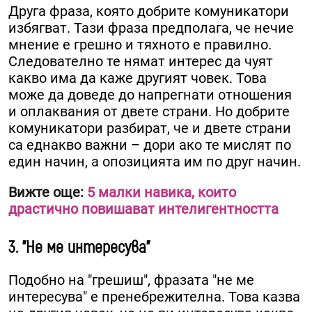
Друга фраза, която добрите комуникатори
избягват. Тази фраза предполага, че нечие
мнение е грешно и тяхното е правилно.
Следователно те нямат интерес да чуят
какво има да каже другият човек. Това
може да доведе до напрегнати отношения
и оплаквания от двете страни. Но добрите
комуникатори разбират, че и двете страни
са еднакво важни – дори ако те мислят по
един начин, а опозицията им по друг начин.
Вижте още:
5 малки навика, които
драстично повишават интелигентността
3. "Не ме интересува"
Подобно на "грешиш", фразата "не ме
интересува" е пренебрежителна. Това казва