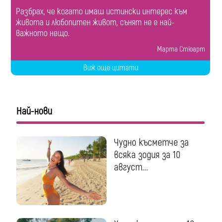
Разбрах, че когато имаш истински интерес към
живота и любопитен живот, сънят не е най-
важното нещо.
Марта Стюарт
Виж още цитати
Най-нови
Чудно късметче за
всяка зодия за 10
август...