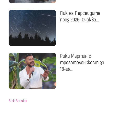
Пик на Персеидите
през 2026: Очаква...
Рики Мартин с
трогателен жест за
18-ия...
виж всички