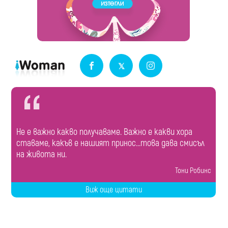
Не е важно какво получаваме. Важно е какви хора
ставаме, какъв е нашият принос...това дава смисъл
на живота ни.
Тони Робинс
Виж още цитати