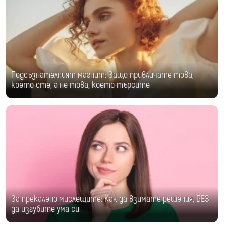
Подсъзнателният магнит: Защо привличате това,
което сте, а не това, което търсите
За прекалено мислещите: Как да взимате решения, БЕЗ
да изгубите ума си