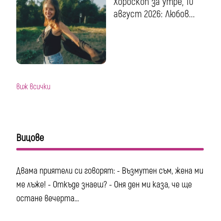
Хороскоп за утре, 10
август 2026: Любов...
виж всички
Вицове
Двама приятели си говорят: - Възмутен съм, жена ми
ме лъже! - Откъде знаеш? - Оня ден ми каза, че ще
остане вечерта...