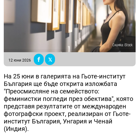
Снимка: iStock
12 юни 2026
На 25 юни в галерията на Гьоте-институт
България ще бъде открита изложбата
"Преосмисляне на семейството:
феминистки погледи през обектива", която
представя резултатите от международен
фотографски проект, реализиран от Гьоте-
институт България, Унгария и Ченай
(Индия).