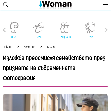
Овен
Телец
Близнаци
Рак
Новини
Успешна
Силна
Изложба преосмисля семейството през
призмата на съвременната
фотография