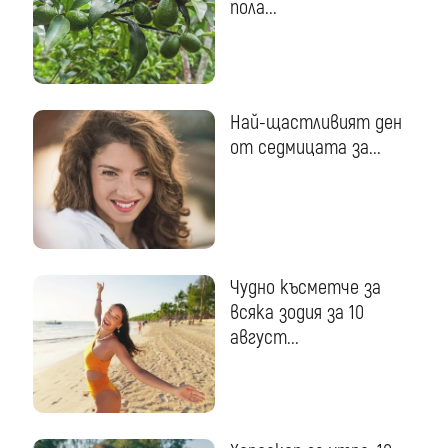
пола...
Най-щастливият ден
от седмицата за...
Чудно късметче за
всяка зодия за 10
август...