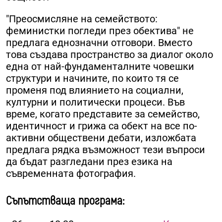
"Преосмисляне на семейството:
феминистки погледи през обектива" не
предлага еднозначни отговори. Вместо
това създава пространство за диалог около
една от най-фундаменталните човешки
структури и начините, по които тя се
променя под влиянието на социални,
културни и политически процеси. Във
време, когато представите за семейство,
идентичност и грижа са обект на все по-
активни обществени дебати, изложбата
предлага рядка възможност тези въпроси
да бъдат разгледани през езика на
съвременната фотография.
Съпътстваща програма: