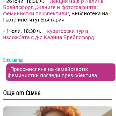
• 26 юни, 18:30 ч. –
лекция на д-р Калина
Брейлсфорд „Жените и фотографията:
феминистки перспективи“
, Библиотека на
Гьоте-институт България
• 1 юли, 18:30 ч. –
кураторски тур в
изложбата с д-р Калина Брейлсфорд
Етикети:
Преосмисляне на семейството:
феминистки погледи през обектива
Още от Силна