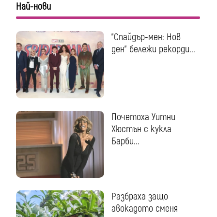
Най-нови
"Спайдър-мен: Нов
ден" бележи рекорди...
Почетоха Уитни
Хюстън с кукла
Барби...
Разбраха защо
авокадото сменя