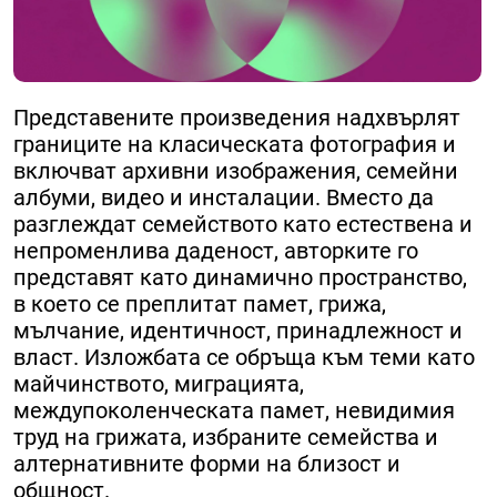
Представените произведения надхвърлят
границите на класическата фотография и
включват архивни изображения, семейни
албуми, видео и инсталации. Вместо да
разглеждат семейството като естествена и
непроменлива даденост, авторките го
представят като динамично пространство,
в което се преплитат памет, грижа,
мълчание, идентичност, принадлежност и
власт. Изложбата се обръща към теми като
майчинството, миграцията,
междупоколенческата памет, невидимия
труд на грижата, избраните семейства и
алтернативните форми на близост и
общност.