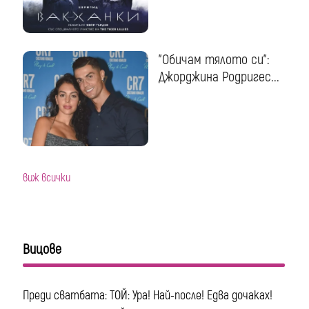
"Обичам тялото си":
Джорджина Родригес...
виж всички
Вицове
Преди сватбата: ТОЙ: Ура! Най-после! Едва дочаках!