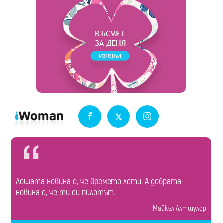
Лошата новина е, че времето лети. А добрата
новина е, че ти си пилотът.
Майкъл Алтшулер