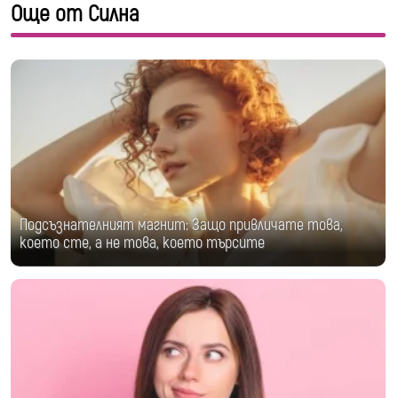
Още от Силна
Подсъзнателният магнит: Защо привличате това,
което сте, а не това, което търсите