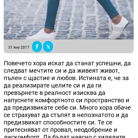
Снимка: iStock/Guliver
31 яну 2017
Повечето хора искат да станат успешни, да
следват мечтите си и да живеят живот,
пълен с щастие и любов. Истината е, че за
да реализирате целите си и да ги
превърнете в реалност изисква да
напуснете комфортното си пространство и
да предизвикате себе си. Много хора обаче
се страхуват да стъпят в непознатото и да
предизвикат способностите си. Те се
притесняват от провал, неодобрение и
дискомфорт. Да бъдат наясно с хилядите