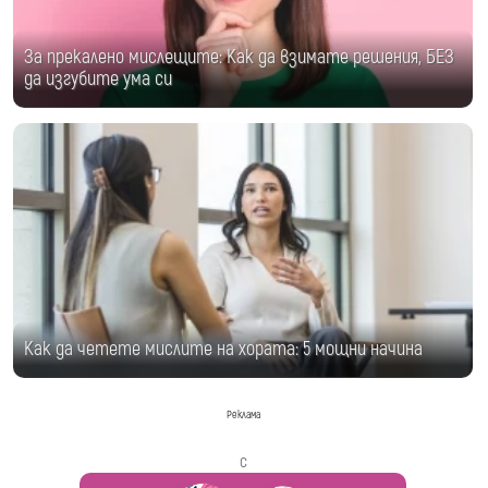
За прекалено мислещите: Как да взимате решения, БЕЗ
да изгубите ума си
Как да четете мислите на хората: 5 мощни начина
Реклама
с