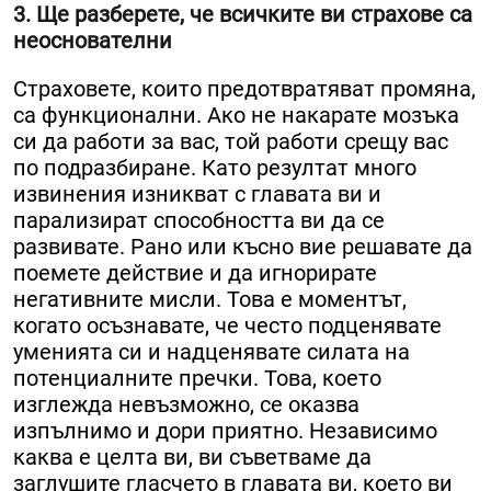
3. Ще разберете, че всичките ви страхове са
неоснователни
Страховете, които предотвратяват промяна,
са функционални. Ако не накарате мозъка
си да работи за вас, той работи срещу вас
по подразбиране. Като резултат много
извинения изникват с главата ви и
парализират способността ви да се
развивате. Рано или късно вие решавате да
поемете действие и да игнорирате
негативните мисли. Това е моментът,
когато осъзнавате, че често подценявате
уменията си и надценявате силата на
потенциалните пречки. Това, което
изглежда невъзможно, се оказва
изпълнимо и дори приятно. Независимо
каква е целта ви, ви съветваме да
заглушите гласчето в главата ви, което ви