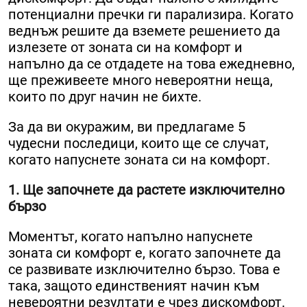
потенциални пречки ги парализира. Когато
веднъж решите да вземете решението да
излезете от зоната си на комфорт и
напълно да се отдадете на това ежедневно,
ще преживеете много невероятни неща,
които по друг начин не бихте.
За да ви окуражим, ви предлагаме 5
чудесни последици, които ще се случат,
когато напуснете зоната си на комфорт.
1. Ще започнете да растете изключително
бързо
Моментът, когато напълно напуснете
зоната си комфорт е, когато започнете да
се развивате изключително бързо. Това е
така, защото единственият начин към
невероятни резултати е чрез дискомфорт.