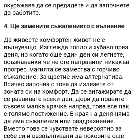
окуражава да се предадете и да започнете
да работите.
4. Ще замените съжалението с вълнение
Да живеете комфортен живот не е
вълнуващо. Изглежда топло и хубаво през
деня, но когато още един ден си легнете,
осъзнавайки че не сте направили никакъв
прогрес, магията се замества с горчиво
съжаление. За щастие има алтернатива.
Всичко започва с това да излезете от
зоната си на комфорт. Да се ангажирате да
се развивате всеки ден. Дори да правите
съвсем малка крачка напред, това все пак
е голямо постижение. В края на деня няма
да има съжаления или раздразнение.
Вместо това се чувствате невероятно за
себе си и развълнувани да покорите още