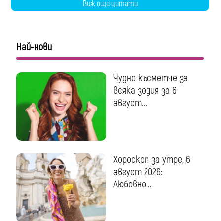
Виж още цитати
Най-нови
Чудно късметче за
всяка зодия за 6
август...
Хороскоп за утре, 6
август 2026:
Любовно...