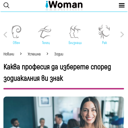
Овен
Телец
Близнаци
Рак
Новини
Успешна
Зодии
Каква професия да изберете според
зодиакалния ви знак