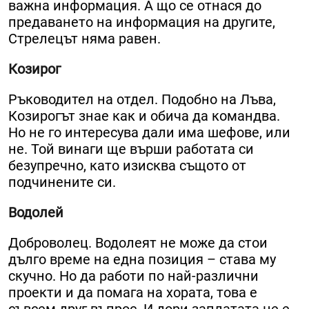
важна информация. А що се отнася до
предаването на информация на другите,
Стрелецът няма равен.
Козирог
Ръководител на отдел. Подобно на Лъва,
Козирогът знае как и обича да командва.
Но не го интересува дали има шефове, или
не. Той винаги ще върши работата си
безупречно, като изисква същото от
подчинените си.
Водолей
Доброволец. Водолеят не може да стои
дълго време на една позиция – става му
скучно. Но да работи по най-различни
проекти и да помага на хората, това е
съвсем друг въпрос. И дори заплатата не е