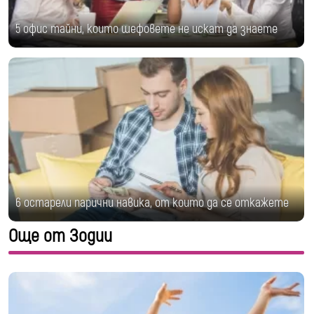
5 офис тайни, които шефовете не искат да знаете
6 остарели парични навика, от които да се откажете
Още от Зодии