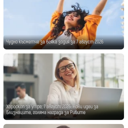
Чудно късметче за всяка зодия за 7 август 2026
Хороскоп за утре, 7 август 2026: Нови идеи за
Близнаците, голяма награда за Рибите