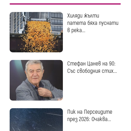
Хиляди жълти
патета бяха пуснати
в река...
Стефан Цанев на 90:
Със свободния стих...
Пик на Персеидите
през 2026: Очаква...