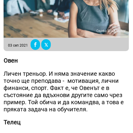
Снимка: iStock/Guliver
03 сеп 2021
Овен
Личен треньор. И няма значение какво
точно ще преподава - мотивация, лични
финанси, спорт. Факт е, че Овенът е в
състояние да вдъхнови другите само чрез
пример. Той обича и да командва, а това е
пряката задача на обучителя.
Телец