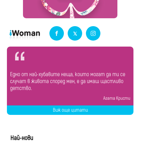
Едно от най-хубавите неща, които могат да ти се
случат в живота според мен, е да имаш щастливо
детство.
Агата Кристи
Виж още цитати
Най-нови