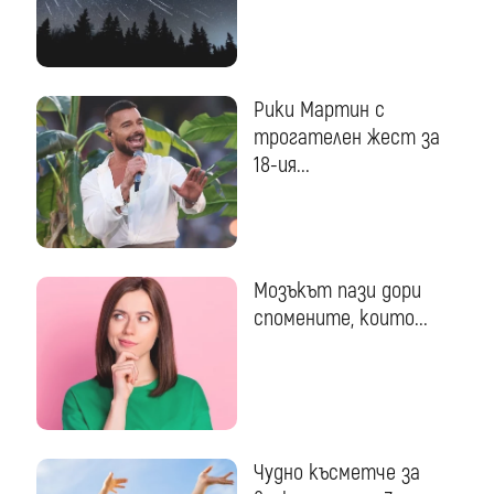
Рики Мартин с
трогателен жест за
18-ия...
Мозъкът пази дори
спомените, които...
Чудно късметче за