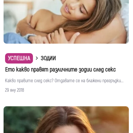
УСПЕШНА
ЗОДИИ
Ето какво правят различните зодии след секс
Какво правите след секс? Отдавате се на блажени прегръдки...
29 яну 2018