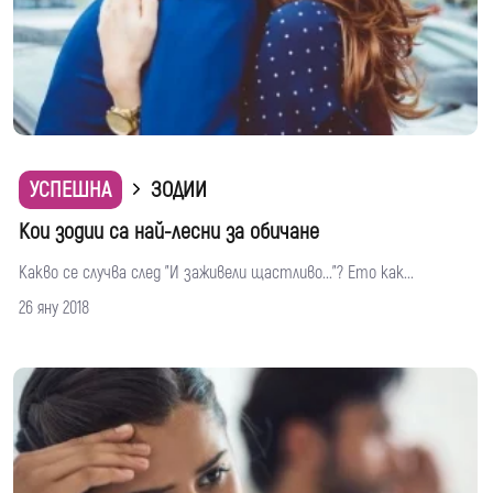
УСПЕШНА
ЗОДИИ
Кои зодии са най-лесни за обичане
Какво се случва след "И заживели щастливо..."? Ето как...
26 яну 2018