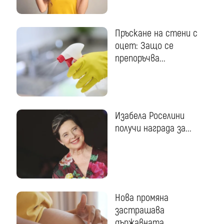
Пръскане на стени с
оцет: Защо се
препоръчва...
Изабела Роселини
получи награда за...
Нова промяна
застрашава
държавната...