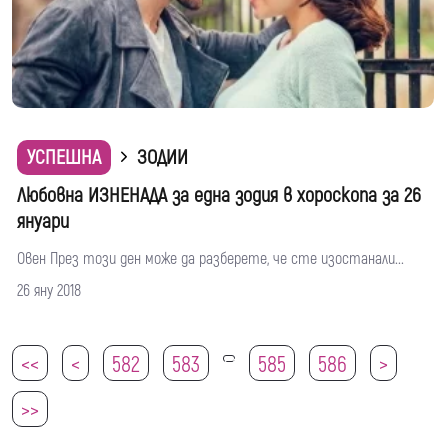
УСПЕШНА
ЗОДИИ
Любовна ИЗНЕНАДА за една зодия в хороскопа за 26
януари
Овен През този ден може да разберете, че сте изостанали...
26 яну 2018
<<
<
582
583
585
586
>
584
>>