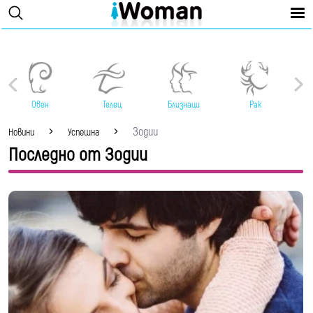
Овен
Телец
Близнаци
Рак
Зодии
Новини
Успешна
Последно от Зодии