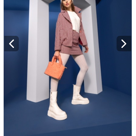
дизайните, на които сте „хвърлили око“. Още
по-хубава новина е, че имате удивителен
съучастник в това начинание! Кой друг обича
обувките толкова, колкото жените?
Deichmann, разбира се!