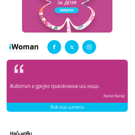
Животът е дръзко приключение или нищо.
Хелън Келър
Виж още цитати
Най-нови