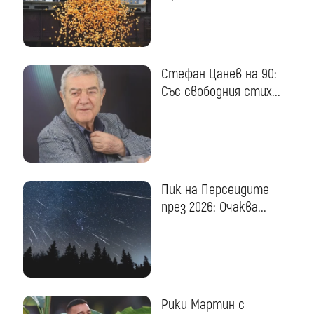
Стефан Цанев на 90:
Със свободния стих...
Пик на Персеидите
през 2026: Очаква...
Рики Мартин с