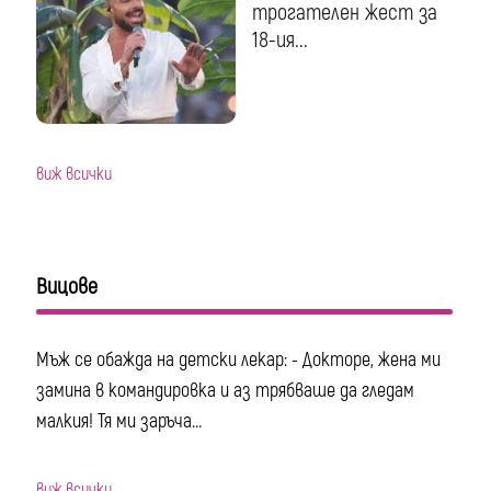
трогателен жест за
18-ия...
виж всички
Вицове
Мъж се обажда на детски лекар: - Докторе, жена ми
замина в командировка и аз трябваше да гледам
малкия! Тя ми заръча...
виж всички