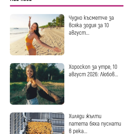
Чудно късметче за
всяка зодия за 10
август...
Хороскоп за утре, 10
август 2026: Любов...
Хиляди жълти
патета бяха пуснати
в река...