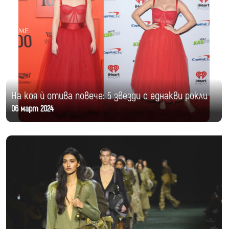
На коя ѝ отива повече: 5 звезди с еднакви рокли
06 март 2024