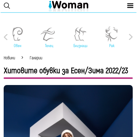
Овен
Телец
Близнаци
Рак
Новини
Галерии
Хитовите обувки за Есен/Зима 2022/23
Най-добрите трендове вече могат да бъдат
намерени по магазините, което означава, че
най-накрая можете да пазарувате