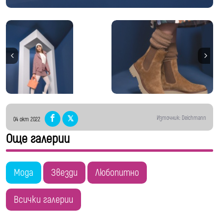
Източник: Deichmann
04 окт 2022
Още галерии
Мода
Звезди
Любопитно
Всички галерии