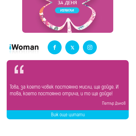
Това, за което човек постоянно мисли, ще дойде. И
това, което постоянно отрича, и то ще дойде!
Петър Дънов
Виж още цитати