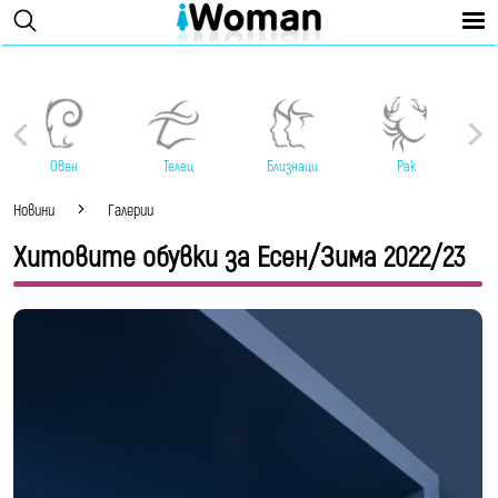
Овен
Телец
Близнаци
Рак
Новини
Галерии
Хитовите обувки за Есен/Зима 2022/23
Най-добрите трендове вече могат да бъдат
намерени по магазините, което означава, че
най-накрая можете да пазарувате