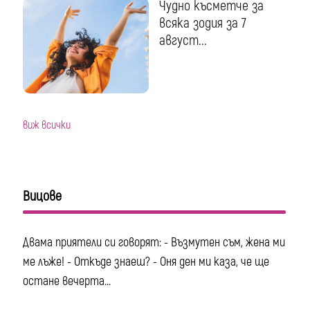
Чудно късметче за
всяка зодия за 7
август...
виж всички
Вицове
Двама приятели си говорят: - Възмутен съм, жена ми
ме лъже! - Откъде знаеш? - Оня ден ми каза, че ще
остане вечерта...