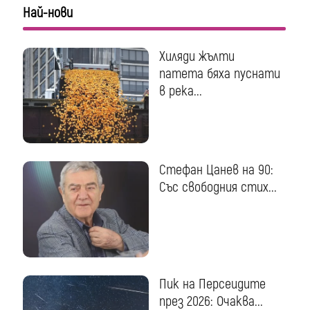
Най-нови
Хиляди жълти
патета бяха пуснати
в река...
Стефан Цанев на 90:
Със свободния стих...
Пик на Персеидите
през 2026: Очаква...