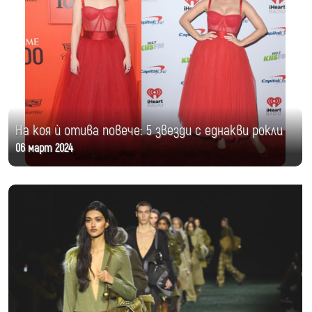
На коя ѝ отива повече: 5 звезди с еднакви рокли
06 март 2024