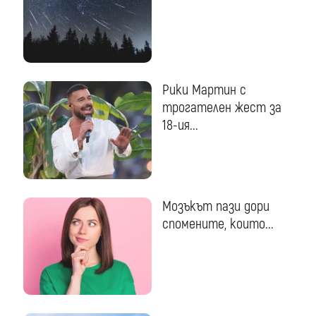
Рики Мартин с
трогателен жест за
18-ия...
Мозъкът пази дори
спомените, които...