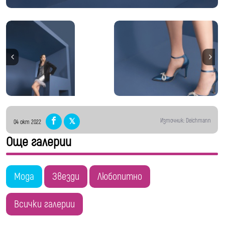
Източник: Deichmann
04 окт 2022
Още галерии
Мода
Звезди
Любопитно
Всички галерии