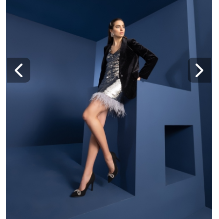
дизайните, на които сте „хвърлили око“. Още
по-хубава новина е, че имате удивителен
съучастник в това начинание! Кой друг обича
обувките толкова, колкото жените?
Deichmann, разбира се!