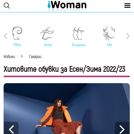
Овен
Телец
Близнаци
Рак
Новини
Галерии
Хитовите обувки за Есен/Зима 2022/23
Най-добрите трендове вече могат да бъдат
намерени по магазините, което означава, че
най-накрая можете да пазарувате