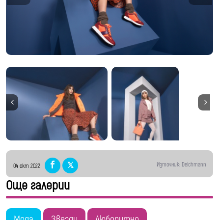
дизайните, на които сте „хвърлили око“. Още
по-хубава новина е, че имате удивителен
съучастник в това начинание! Кой друг обича
обувките толкова, колкото жените?
Deichmann, разбира се!
Източник: Deichmann
04 окт 2022
Още галерии
Мода
Звезди
Любопитно