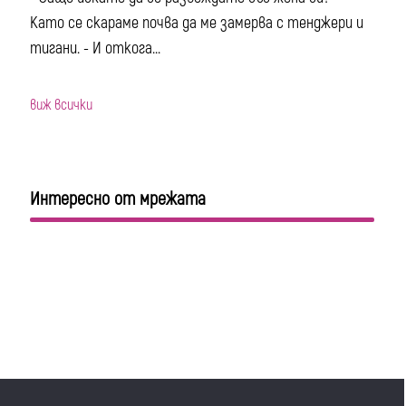
Като се скараме почва да ме замерва с тенджери и
тигани. - И откога...
виж всички
Интересно от мрежата