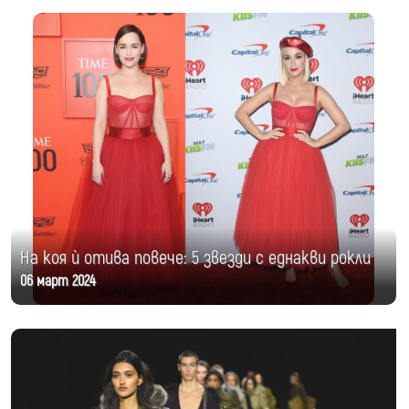
На коя ѝ отива повече: 5 звезди с еднакви рокли
06 март 2024