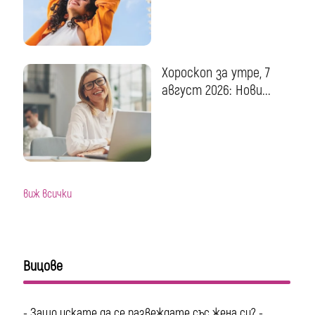
Хороскоп за утре, 7
август 2026: Нови...
виж всички
Вицове
- Защо искате да се развеждате със жена си? -