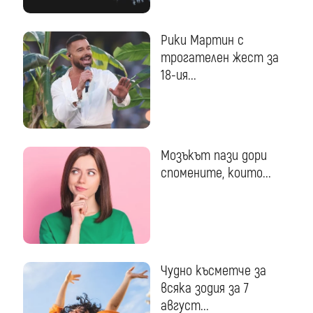
Рики Мартин с
трогателен жест за
18-ия...
Мозъкът пази дори
спомените, които...
Чудно късметче за
всяка зодия за 7
август...