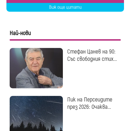
Виж още цитати
Най-нови
Стефан Цанев на 90:
Със свободния стих...
Пик на Персеидите
през 2026: Очаква...