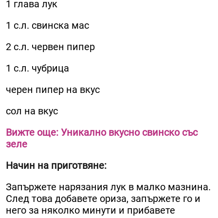
1 глава лук
1 с.л. свинска мас
2 с.л. червен пипер
1 с.л. чубрица
черен пипер на вкус
сол на вкус
Вижте още: Уникално вкусно свинско със
зеле
Начин на приготвяне:
Запържете нарязания лук в малко мазнина.
След това добавете ориза, запържете го и
него за няколко минути и прибавете