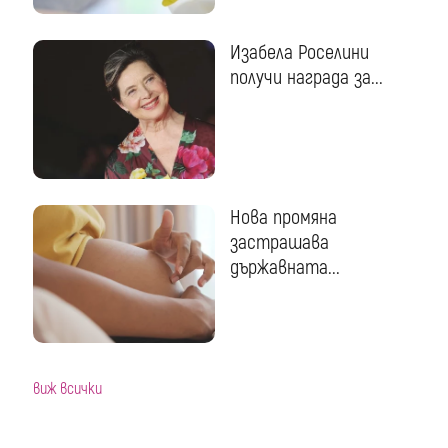
Изабела Роселини
получи награда за...
Нова промяна
застрашава
държавната...
виж всички