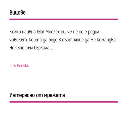
Вицове
Колко наивна бях! Мислех си, че не се е родил
човекът, който да бъде в състояние да ме командва.
Но явно съм бъркала....
виж всички
Интересно от мрежата