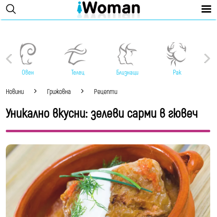
Овен
Телец
Близнаци
Рак
Новини
Грижовна
Рецепти
Уникално вкусни: зелеви сарми в гювеч