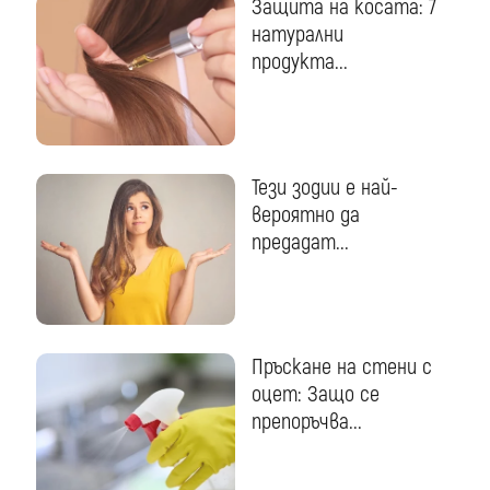
Защита на косата: 7
натурални
продукта...
Тези зодии е най-
вероятно да
предадат...
Пръскане на стени с
оцет: Защо се
препоръчва...