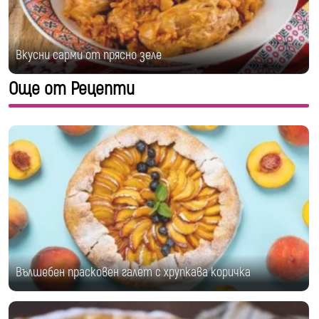
Вкусни сарми от прясно зеле
Още от Рецепти
Вълшебен прасковен галет с хрупкава коричка