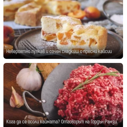
Невероятно пухкав и сочен сладкиш с пресни кайсии
Кога да се осоли каймата? Отговорът на Гордън Рамзи