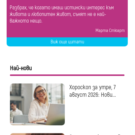
Разбрах, че когато имаш истински интерес към
живота и любопитен живот, сънят не е най-
важното нещо.
Марта Стюарт
Виж още цитати
Най-нови
Хороскоп за утре, 7
август 2026: Нови...