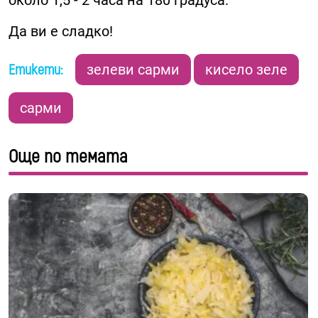
около 1,5 - 2 часа на 180 градуса.
Да ви е сладко!
Етикети:
зелеви сарми
кисело зеле
сарми
Още по темата