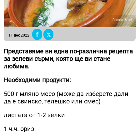
Снимка: iStock
11 дек 2022
Представяме ви една по-различна рецепта
за зелеви сърми, която ще ви стане
любима.
Необходими продукти:
500 г мляно месо (може да изберете дали
да е свинско, телешко или смес)
листата от 1-2 зелки
1 ч.ч. ориз