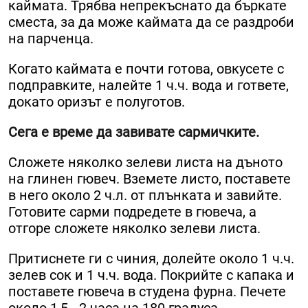
каймата. Трябва непрекъснато да бъркате
сместа, за да може каймата да се раздроби
на парченца.
Когато каймата е почти готова, овкусете с
подправките, налейте 1 ч.ч. вода и гответе,
докато оризът е полуготов.
Сега е време да завивате сармичките.
Сложете няколко зелеви листа на дъното
на глинен гювеч. Вземете листо, поставете
в него около 2 ч.л. от плънката и завийте.
Готовите сарми подредете в гювеча, а
отгоре сложете няколко зелеви листа.
Притиснете ги с чиния, долейте около 1 ч.ч.
зелев сок и 1 ч.ч. вода. Покрийте с капака и
поставете гювеча в студена фурна. Печете