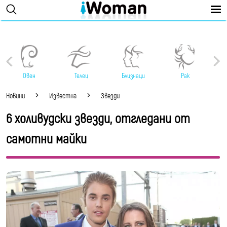
Овен
Телец
Близнаци
Рак
Новини
Известна
Звезди
6 холивудски звезди, отгледани от
самотни майки