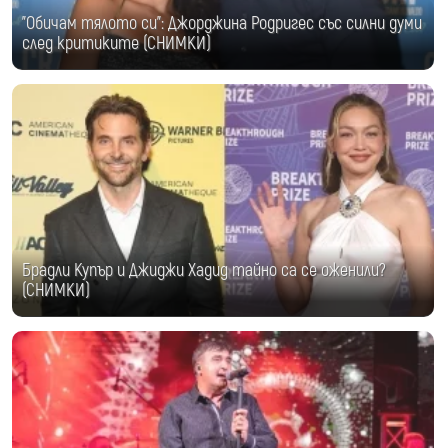
"Обичам тялото си": Джорджина Родригес със силни думи
след критиките (СНИМКИ)
Брадли Купър и Джиджи Хадид тайно са се оженили?
(СНИМКИ)