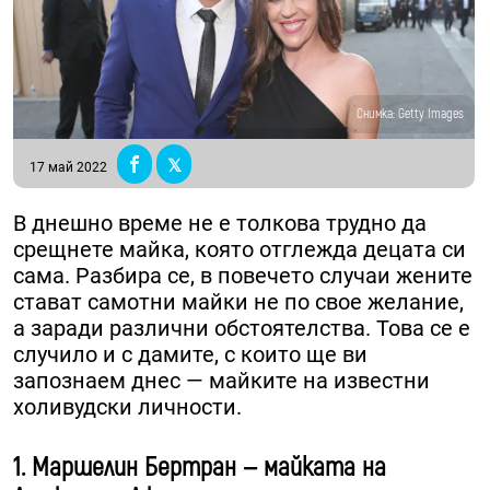
Снимка: Getty Images
17 май 2022
В днешно време не е толкова трудно да
срещнете майка, която отглежда децата си
сама. Разбира се, в повечето случаи жените
стават самотни майки не по свое желание,
а заради различни обстоятелства. Това се е
случило и с дамите, с които ще ви
запознаем днес — майките на известни
холивудски личности.
1. Маршелин Бертран — майката на