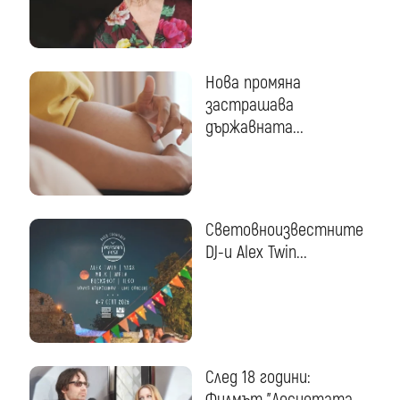
Нова промяна
застрашава
държавната...
Световноизвестните
DJ-и Alex Twin...
След 18 години:
Филмът "Досиетата