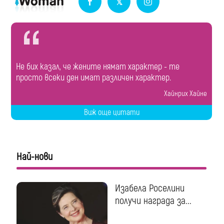
Не бих казал, че жените нямат характер - те
просто всеки ден имат различен характер.
Хайнрих Хайне
Виж още цитати
Най-нови
Изабела Роселини
получи награда за...