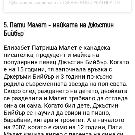
Публикация, споделена от I SERVE FOOD #EATHEALTHY (@mariah_mylove)
5. Пати Малет - майката на Джъстин
Бийбър
Елизабет Патриша Малет е канадска
писателка, продуцент и майка на
популярния певец Джъстин Бийбър. Когато
е на 15 години, тя започнала връзка с
Джеръми Бийбър и 3 години по-късно
родила съвременната звезда на поп света.
Скоро след раждането на детето, двойката
се разделила и Малет трябвало да отгледа
сина си сама. Когато бил дете, Джъстин
Бийбър се научил да свири на пиано,
барабани, китара и тромпет. А в началото
на 2007, когато е само на 12 години, Пати
Малет качила видео с песента на сина си.