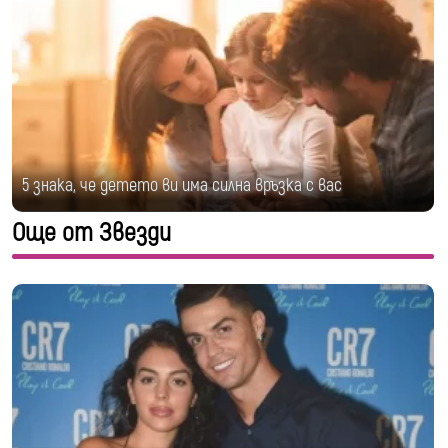
5 знака, че детето ви има силна връзка с вас
Още от Звезди