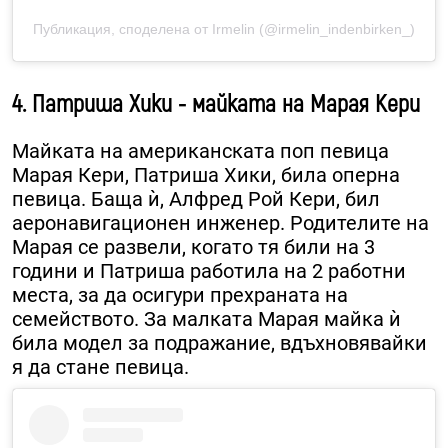
Публикация, споделена от Irmelin (@irmelin_indenbirken_)
4. Патриша Хики - майката на Марая Кери
Майката на американската поп певица
Марая Кери, Патриша Хики, била оперна
певица. Баща ѝ, Алфред Рой Кери, бил
аеронавигационен инженер. Родителите на
Марая се развели, когато тя били на 3
години и Патриша работила на 2 работни
места, за да осигури прехраната на
семейството. За малката Марая майка ѝ
била модел за подражание, вдъхновявайки
я да стане певица.