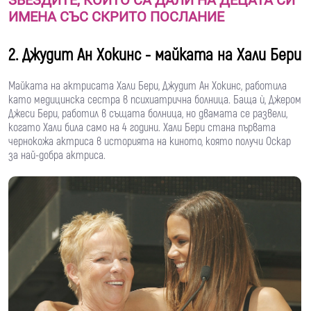
ИМЕНА СЪС СКРИТО ПОСЛАНИЕ
2. Джудит Ан Хокинс - майката на Хали Бери
Майката на актрисата Хали Бери, Джудит Ан Хокинс, работила
като медицинска сестра в психиатрична болница. Баща ѝ, Джером
Джеси Бери, работил в същата болница, но двамата се развели,
когато Хали била само на 4 години. Хали Бери стана първата
чернокожа актриса в историята на киното, която получи Оскар
за най-добра актриса.