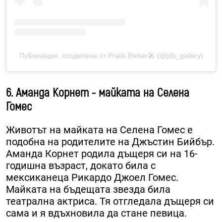
Публикация, споделена от Pratik Bieber🎤 (@jdb_gallery)
6. Аманда Корнет - майката на Селена
Гомес
Животът на майката на Селена Гомес е
подобна на родителите на Джъстин Бийбър.
Аманда Корнет родила дъщеря си на 16-
годишна възраст, докато била с
мексиканеца Рикардо Джоел Гомес.
Майката на бъдещата звезда била
театрална актриса. Тя отгледала дъщеря си
сама и я вдъхновила да стане певица.