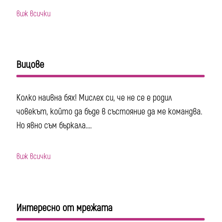
виж всички
Вицове
Колко наивна бях! Мислех си, че не се е родил
човекът, който да бъде в състояние да ме командва.
Но явно съм бъркала....
виж всички
Интересно от мрежата