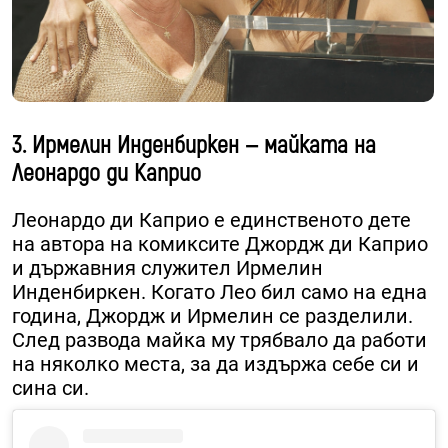
3. Ирмелин Инденбиркен — майката на
Леонардо ди Каприо
Леонардо ди Каприо е единственото дете
на автора на комиксите Джордж ди Каприо
и държавния служител Ирмелин
Инденбиркен. Когато Лео бил само на една
година, Джордж и Ирмелин се разделили.
След развода майка му трябвало да работи
на няколко места, за да издържа себе си и
сина си.