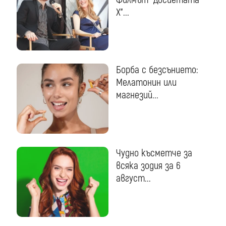
Х"...
Борба с безсънието:
Мелатонин или
магнезий...
Чудно късметче за
всяка зодия за 6
август...