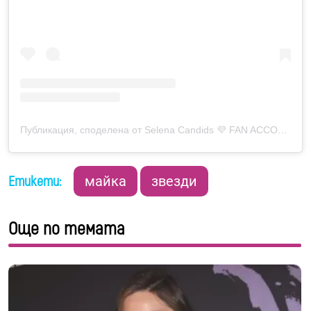
Публикация, споделена от Selena Candids 💜 FAN ACCOUNT (@selenagomezcandids)
Етикети:
майка
звезди
Още по темата