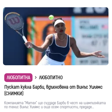
ЛЮБОПИТНА
ЛЮБОПИТНО
Пускат кукла Барби, вдъхновена от Винъс Уилямс
(СНИМКИ)
Компанията "Мател" ще създаде Барби в чест на шампионката
по тенис Винъс Уилямс и още осем спортисти, предаде...