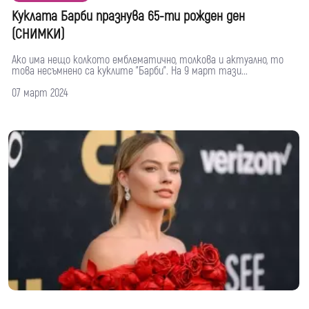
Куклата Барби празнува 65-ти рожден ден
(СНИМКИ)
Ако има нещо колкото емблематично, толкова и актуално, то
това несъмнено са куклите "Барби". На 9 март тази...
07 март 2024