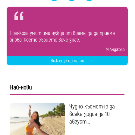
Понякога умът има нужда от време, за да приеме
онова, което сърцето вече знае.
М.Анджело
Виж още цитати
Най-нови
Чудно късметче за
всяка зодия за 10
август...