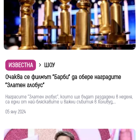
ИЗВЕСТНА
ШОУ
Очаква се филмът "Барби" да обере наградите
"Златен глобус"
Награсите "Златен глобус", които ще бъдат раздадени в неделя,
са едни от най-бляскавите и важни събития в Холивуд,...
05 яну 2024