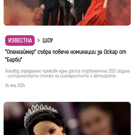
ИЗВЕСТНА
ШОУ
"Опенхаймер" събра повече номинации за Оскар от
"Барби"
Холивуд определено преживя една доста турбулентна 2023 година
- историческата стачка на сценаристите и актьорите...
24 яну 2024