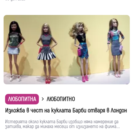
ЛЮБОПИТНА
ЛЮБОПИТНО
Изложба в чест на куклата Барби отваря в Лондон
Истерията около куклата Барби изобщо няма намерение да
затихва, макар да минаха месеци от излизането на филма....