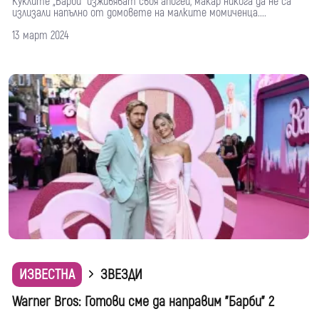
Куклите „Барби“ изживяват своя апогей, макар никога да не са
излизали напълно от домовете на малките момиченца....
13 март 2024
ИЗВЕСТНА
ЗВЕЗДИ
Warner Bros: Готови сме да направим "Барби" 2