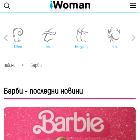
Овен
Телец
Близнаци
Рак
Барби
Новини
Барби - последни новини