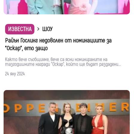
ИЗВЕСТНА
ШОУ
Райън Гослинг недоволен от номинациите за
"Оскар", ето защо
Както вече съобщихме, вече са ясни номинираните на
тазгодишните награди "Оскар", който ще бъдат раздадени...
24 яну 2024