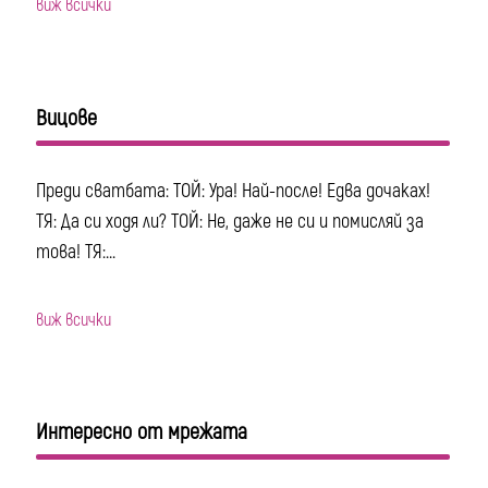
виж всички
Вицове
Преди сватбата: ТОЙ: Ура! Най-после! Едва дочаках!
ТЯ: Да си ходя ли? ТОЙ: Не, даже не си и помисляй за
това! ТЯ:...
виж всички
Интересно от мрежата