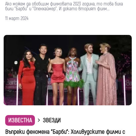
Ако можем да обобщим филмовата 2023 година, то това биха
били "Барби" и "Опенхаймер". И докато вторият филм...
11 март 2024
ИЗВЕСТНА
ЗВЕЗДИ
Въпреки феномена "Барби": Холивудските филми с