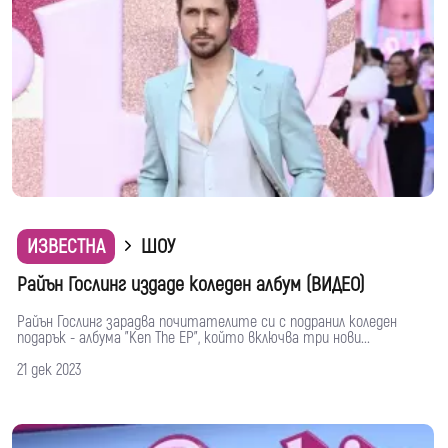
ИЗВЕСТНА
ШОУ
Райън Гослинг издаде коледен албум (ВИДЕО)
Райън Гослинг зарадва почитателите си с подранил коледен
подарък - албума "Ken The EP", който включва три нови...
21 дек 2023