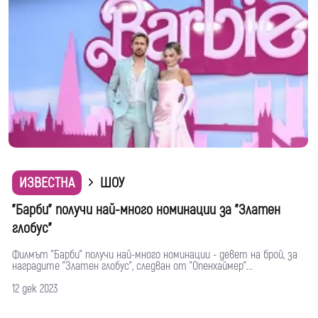
ИЗВЕСТНА
ШОУ
"Барби" получи най-много номинации за "Златен
глобус"
Филмът "Барби" получи най-много номинации - девет на брой, за
наградите "Златен глобус", следван от "Опенхаймер"...
12 дек 2023