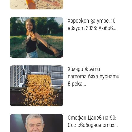
Хороскоп за утре, 10
август 2026: Любов...
Хиляди жълти
патета бяха пуснати
в река...
Стефан Цанев на 90:
Със свободния стих...