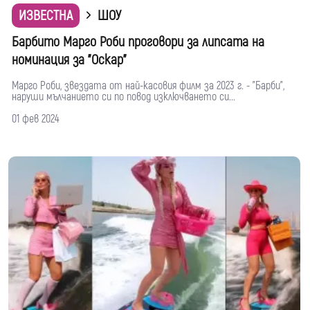
ИЗВЕСТНА
ШОУ
Барбито Марго Роби проговори за липсата на
номинация за "Оскар"
Марго Роби, звездата от най-касовия филм за 2023 г. - "Барби",
наруши мълчанието си по повод изключването си...
01 фев 2024