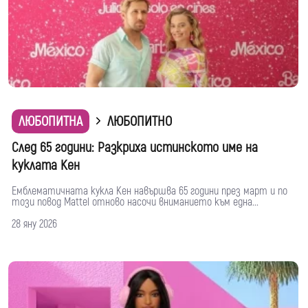
ЛЮБОПИТНА
ЛЮБОПИТНО
След 65 години: Разкриха истинското име на
куклата Кен
Емблематичната кукла Кен навършва 65 години през март и по
този повод Mattel отново насочи вниманието към една...
28 яну 2026