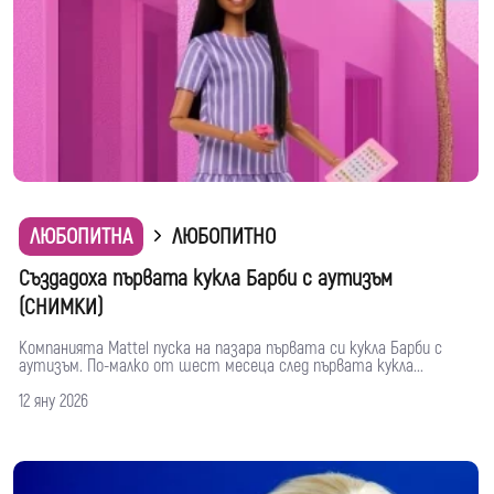
ЛЮБОПИТНА
ЛЮБОПИТНО
Създадоха първата кукла Барби с аутизъм
(СНИМКИ)
Компанията Mattel пуска на пазара първата си кукла Барби с
аутизъм. По-малко от шест месеца след първата кукла...
12 яну 2026