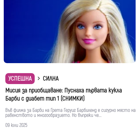
УСПЕШНА
СИЛНА
Мисия за приобщаване: Пуснаха първата кукла
Барби с диабет тип 1 (СНИМКИ)
Във филма за Барби на Грета Геруиг Барбиленд е сигурно място на
равенството и многообразието. Но въпреки че...
09 юли 2025