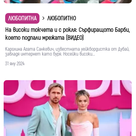
ЛЮБОПИТНА
ЛЮБОПИТНО
На високи токчета и с рокля: Сърфиращото Барби,
което подпали мрежата (ВИДЕО)
Каролина Агата Санкевич, известната уейкбордистка от Дубай,
завладя интернет като буря. Носейки високи...
31 яну 2024