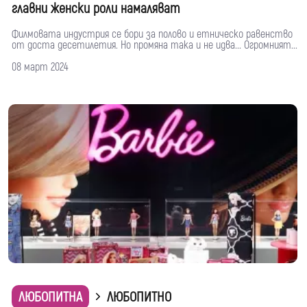
главни женски роли намаляват
Филмовата индустрия се бори за полово и етническо равенство
от доста десетилетия. Но промяна така и не идва... Огромният...
08 март 2024
ЛЮБОПИТНА
ЛЮБОПИТНО