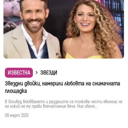
ИЗВЕСТНА
ЗВЕЗДИ
Звездни двойки, намерили любовта на снимачната
площадка
В Холивуд влюбването и разделите са толкова чести явления, че
на никой не му прави впечатление вече. Ние обаче...
09 март 2020