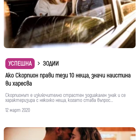
УСПЕШНА
ЗОДИИ
Ако Скорпион прави тези 10 неща, значи наистина
ви харесва
Скорпионът е изключително страстен зодиакален знак и се
характеризира с няколко неща, когато става въпрос...
12 март 2020