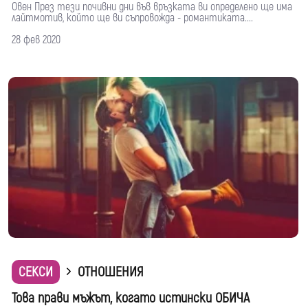
Овен През тези почивни дни във връзката ви определено ще има
лайтмотив, който ще ви съпровожда - романтиката....
28 фев 2020
СЕКСИ
ОТНОШЕНИЯ
Това прави мъжът, когато истински ОБИЧА