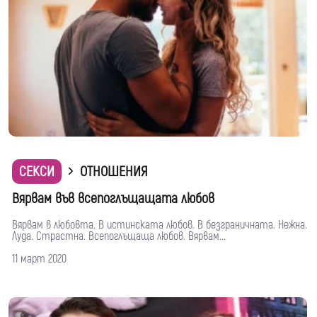
СЕКСИ
ОТНОШЕНИЯ
Вярвам във всепоглъщащата любов
Вярвам в любовта. В истинската любов. В безграничната. Нежна.
Луда. Страстна. Всепоглъщаща любов. Вярвам...
11 март 2020