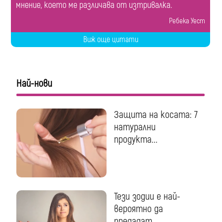
мнение, което ме различава от изтривалка.
Ребека Уест
Виж още цитати
Най-нови
Защита на косата: 7
натурални
продукта...
Тези зодии е най-
вероятно да
предадат...