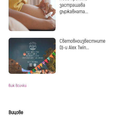
застрашава
държавната...
Световноизвестните
DJ-и Alex Twin...
виж всички
Вицове