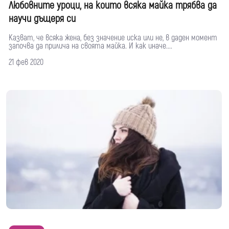
Любовните уроци, на които всяка майка трябва да
научи дъщеря си
Казват, че всяка жена, без значение иска или не, в даден момент
започва да прилича на своята майка. И как иначе....
21 фев 2020