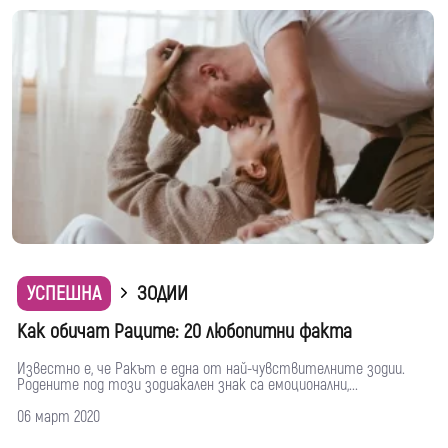
УСПЕШНА
ЗОДИИ
Как обичат Раците: 20 любопитни факта
Известно е, че Ракът е една от най-чувствителните зодии.
Родените под този зодиакален знак са емоционални,...
06 март 2020