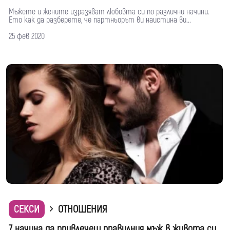
Мъжете и жените изразяват любовта си по различни начини.
Ето как да разберете, че партньорът ви наистина ви...
25 фев 2020
СЕКСИ
ОТНОШЕНИЯ
7 начина да привлечеш правилния мъж в живота си