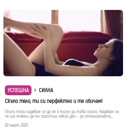
УСПЕШНА
СИЛНА
Скъпо тяло, ти си перфектно и те обичам!
Скъпо тяло, надявам се да не е късно за това писмо. Надявам се,
че ще можеш да ми простиш някой ден – за отношението,...
02 март 2020