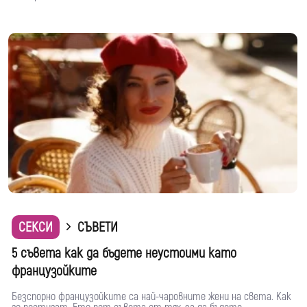
СЕКСИ
СЪВЕТИ
5 съвета как да бъдете неустоими като
французойките
Безспорно французойките са най-чаровните жени на света. Как