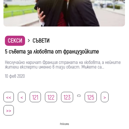
СЕКСИ
СЪВЕТИ
5 съвета за любовта от французойките
Неслучайно наричат Франция страната на любовта, а нейните
жители експерти именно в тази област. Мъжете са...
10 фев 2020
<<
<
121
122
123
125
>
124
>>
Реклама