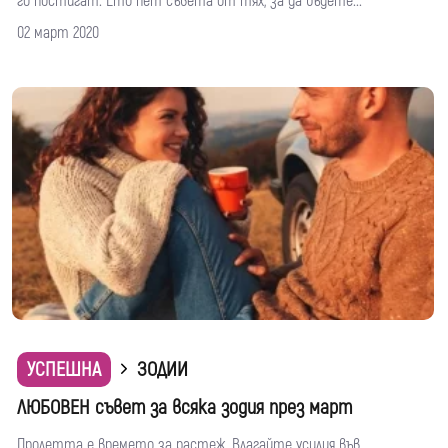
го постигат. Ето пет съвета от тях, за да бъдете...
02 март 2020
УСПЕШНА
ЗОДИИ
ЛЮБОВЕН съвет за всяка зодия през март
Пролетта е времето за растеж. Влагайте усилия във