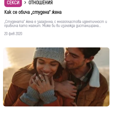
СЕКСИ
ОТНОШЕНИЯ
Как се обича „студена“ жена
„Студената“ жена е загадъчна, с многопластова идентичност и
привлича като магнит. Може би ви изглежда дистанцирана...
20 фев 2020