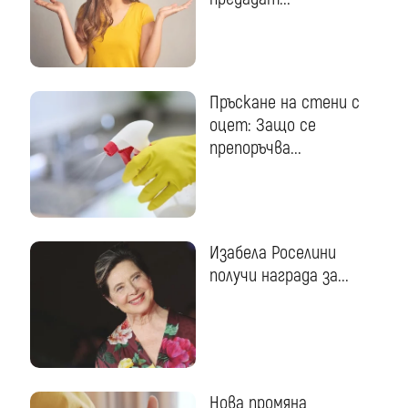
Пръскане на стени с
оцет: Защо се
препоръчва...
Изабела Роселини
получи награда за...
Нова промяна