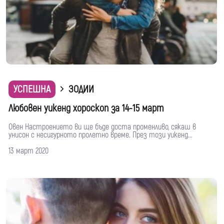
УСПЕШНА
ЗОДИИ
Любовен уикенд хороскоп за 14-15 март
Овен Настроението ви ще бъде доста променливо, сякаш в
унисон с несигурното пролетно време. През този уикенд...
13 март 2020