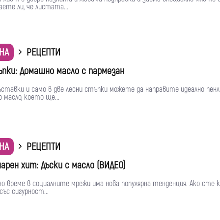
наете ли, че листата...
НА
РЕЦЕПТИ
ъпки: Домашно масло с пармезан
ъставки и само в две лесни стъпки можете да направите идеално пенл
 масло, което ще...
НА
РЕЦЕПТИ
арен хит: Дъски с масло (ВИДЕО)
о време в социалните мрежи има нова популярна тенденция. Ако сте к
със сигурност...