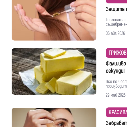
Защита н
Топлината е
същевременн
06 авг 2026
ГРИЖОВ
Фалшиво 
секунди!
Все по-чес
производит
29 май 2026
КРАСИВ
Забравет