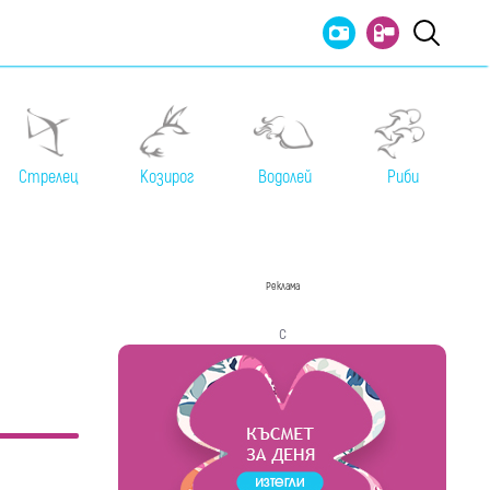
Стрелец
Козирог
Водолей
Риби
Реклама
с