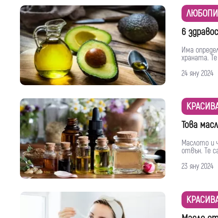
ЛЮБОПИ
6 здравос
Има определ
храната. Те
24 яну 2024
КРАСИВ
Това мас
Маслото и 
отвън. Те с
23 яну 2024
КРАСИВ