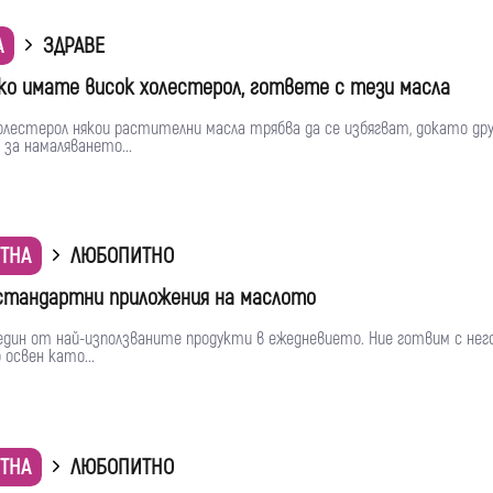
А
ЗДРАВЕ
Ако имате висок холестерол, гответе с тези масла
олестерол някои растителни масла трябва да се избягват, докато дру
 за намаляването...
ТНА
ЛЮБОПИТНО
стандартни приложения на маслото
един от най-използваните продукти в ежедневието. Ние готвим с него
 освен като...
ТНА
ЛЮБОПИТНО