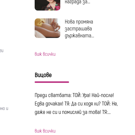
награда за...
Нова промяна
застрашава
държавната...
ги
виж всички
Вицове
Преди сватбата: ТОЙ: Ура! Най-после!
Едва дочаках! ТЯ: Да си ходя ли? ТОЙ: Не,
но и
даже не си и помисляй за това! ТЯ:...
виж всички