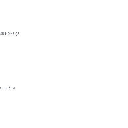
ги може да
, правим