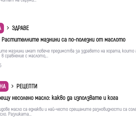
читат на серуми...
А
ЗДРАВЕ
: Растителните мазнини са по-полезни от маслото
те мазнини имат повече предимства за здравето на хората, които 
в сравнение с маслото,...
5
НА
РЕЦЕПТИ
рещу несолено масло: какво да използвате и кога
идове масло са еднакви и най-често срещаните разновидности са соле
сло. Разликата...