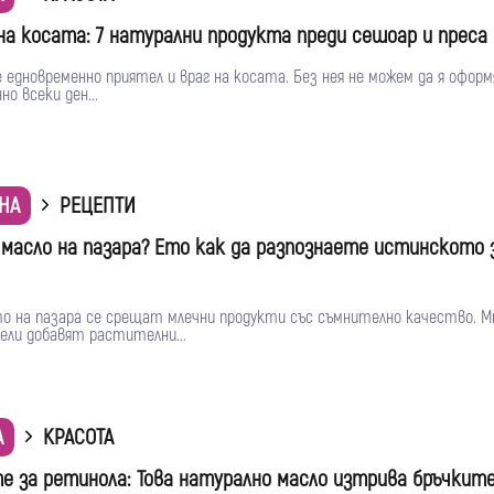
а косата: 7 натурални продукта преди сешоар и преса
 едновременно приятел и враг на косата. Без нея не можем да я оформ
о всеки ден...
НА
РЕЦЕПТИ
масло на пазара? Ето как да разпознаете истинското 
то на пазара се срещат млечни продукти със съмнително качество. М
ели добавят растителни...
А
КРАСОТА
е за ретинола: Това натурално масло изтрива бръчкит