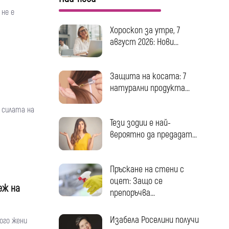
не е
Хороскоп за утре, 7
август 2026: Нови...
Защита на косата: 7
натурални продукта...
 силата на
Тези зодии е най-
вероятно да предадат...
Пръскане на стени с
оцет: Защо се
еж на
препоръчва...
Изабела Роселини получи
ого жени