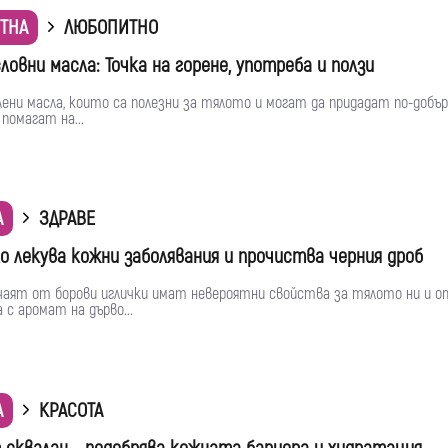
ТНА
ЛЮБОПИТНО
ловни масла: Точка на горене, употреба и ползи
ени масла, които са полезни за тялото и могат да придадат по-добър
 помагат на...
А
ЗДРАВЕ
ло лекува кожни заболявания и прочиства черния дроб
чаят от борови иглички имат невероятни свойства за тялото ни и о
а с аромат на дърво...
А
КРАСОТА