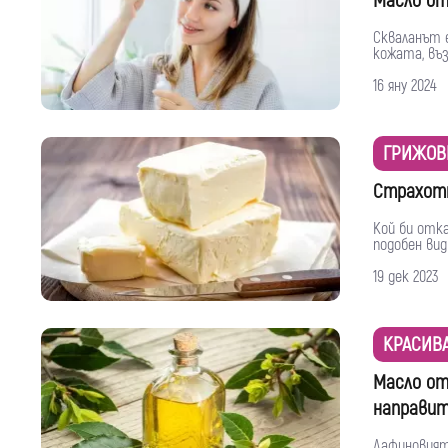
Масло от
Скваланът е
кожата, въз
16 яну 2024
ГРИЖОВ
Страхотн
Кой би отк
подобен вид 
19 дек 2023
КРАСИВ
Масло от
направи
Дафиновият