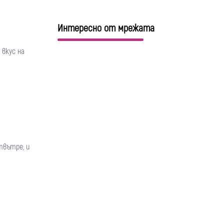
Интересно от мрежата
 вкус на
твътре, и