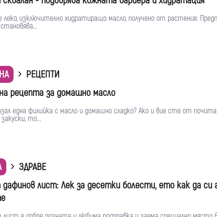
 сквалан - подобрява кожната бариера и хидратация
 леко, изключително хидратиращо масло, получено от растения. Пред
становява...
НА
РЕЦЕПТИ
а рецепта за домашно масло
азал една филийка с масло и домашно сладко? Ако и вие сте от почит
закуски, то...
А
ЗДРАВЕ
 дафинов лист: Лек за десетки болести, ето как да си 
те
 лист е добре позната и любима подправка и заема специално място