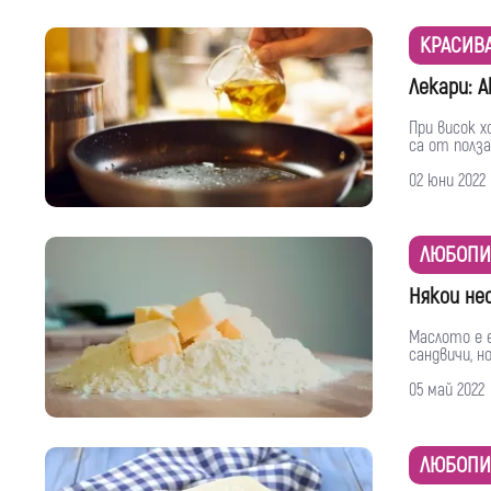
КРАСИВ
Лекари: 
При висок х
са от полза
02 юни 2022
ЛЮБОПИ
Някои не
Маслото е 
сандвичи, но
05 май 2022
ЛЮБОПИ