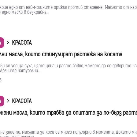
крие едно от най-мощните оръжия против стареене! Маслото от нар 
едно масло в безкрайна...
А
КРАСОТА
лни масла, които стимулират растежа на косата
ви се усеща суха, изтощена и расте бавно, можете да се доверите на
Долните натурални...
6
А
КРАСОТА
енени масла, които трябва да опитате за по-бърз раст
е не знаете, маслата за коса са много популярни в момента. Докато мн