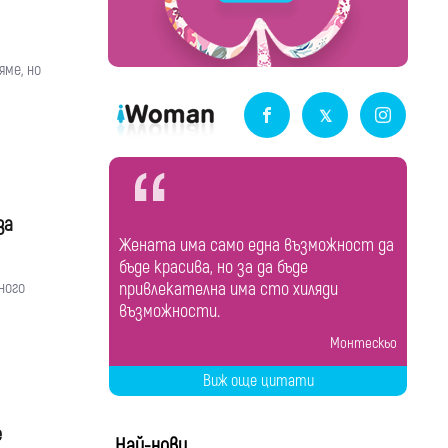
яме, но
за
Жената има само една възможност да
бъде красива, но за да бъде
ного
привлекателна има сто хиляди
възможности.
Монтескьо
Виж още цитати
е
Най-нови