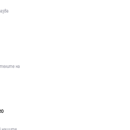
пазва
ателите на
го
 в нашите