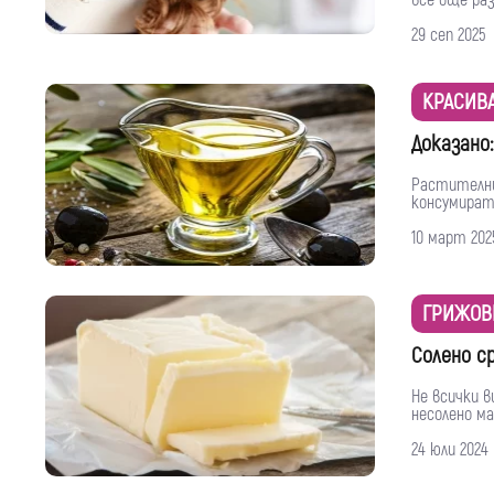
все още раз
29 сеп 2025
КРАСИВ
Доказано
Растителни
консумират 
10 март 202
ГРИЖОВ
Солено с
Не всички в
несолено ма
24 юли 2024