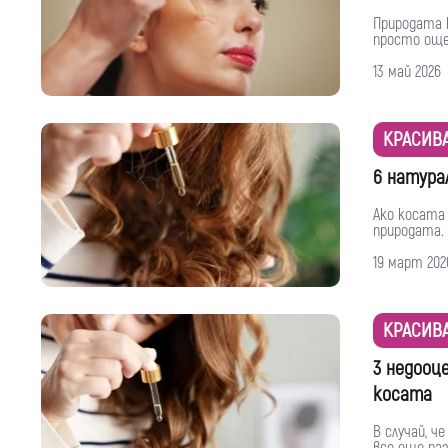
Природата 
просто още 
13 май 2026
КРАСИВ
6 натура
Ако косата 
природата. 
19 март 202
КРАСИВ
3 недооц
косата
В случай, ч