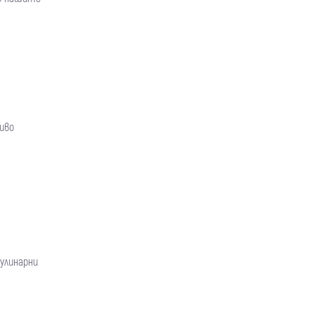
иво
улинарни