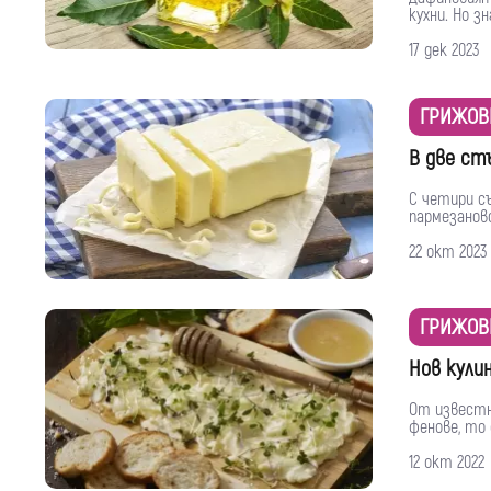
кухни. Но з
17 дек 2023
ГРИЖОВ
В две ст
С четири с
пармезаново
22 окт 2023
ГРИЖОВ
Нов кулин
От известн
фенове, то 
12 окт 2022