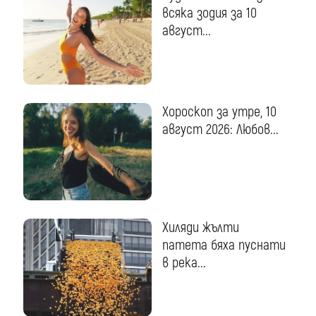
всяка зодия за 10
август...
Хороскоп за утре, 10
август 2026: Любов...
Хиляди жълти
патета бяха пуснати
в река...