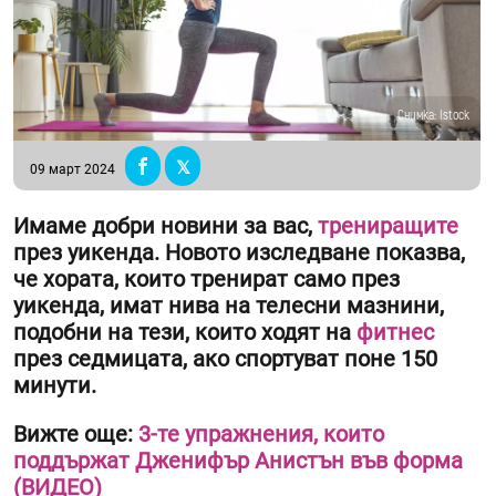
Снимка: Istock
09 март 2024
Имаме добри новини за вас,
трениращите
през уикенда. Новото изследване показва,
че хората, които тренират само през
уикенда, имат нива на телесни мазнини,
подобни на тези, които ходят на
фитнес
през седмицата, ако спортуват поне 150
минути.
Вижте още:
3-те упражнения, които
поддържат Дженифър Анистън във форма
(ВИДЕО)