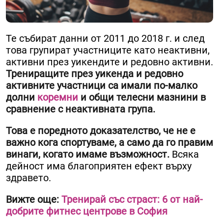
Те събират данни от 2011 до 2018 г. и след
това групират участниците като неактивни,
активни през уикендите и редовно активни.
Трениращите през уикенда и редовно
активните участници са имали по-малко
долни
коремни
и общи телесни мазнини в
сравнение с неактивната група.
Това е поредното доказателство, че не е
важно кога спортуваме, а само да го правим
винаги, когато имаме възможност.
Всяка
дейност има благоприятен ефект върху
здравето.
Вижте още:
Тренирай със страст: 6 от най-
добрите фитнес центрове в София