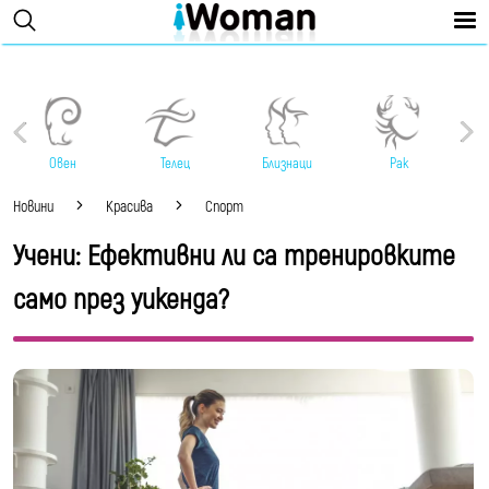
Овен
Телец
Близнаци
Рак
Новини
Красива
Спорт
Учени: Ефективни ли са тренировките
само през уикенда?