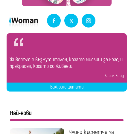
Животът е възмутителен, когато мислиш за него, и
прекрасен, когато го живееш.
Карол Корд
Виж още цитати
Най-нови
Чудно късметче за