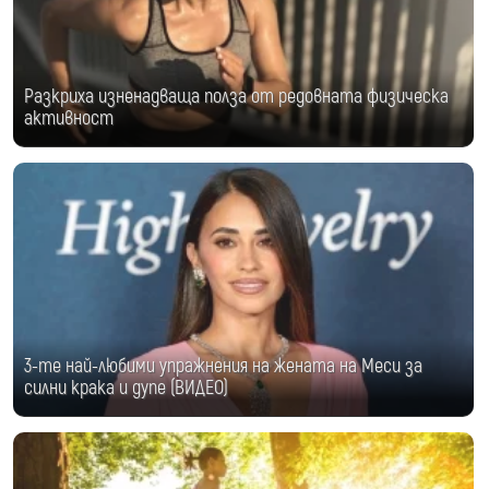
Разкриха изненадваща полза от редовната физическа
активност
3-те най-любими упражнения на жената на Меси за
силни крака и дупе (ВИДЕО)