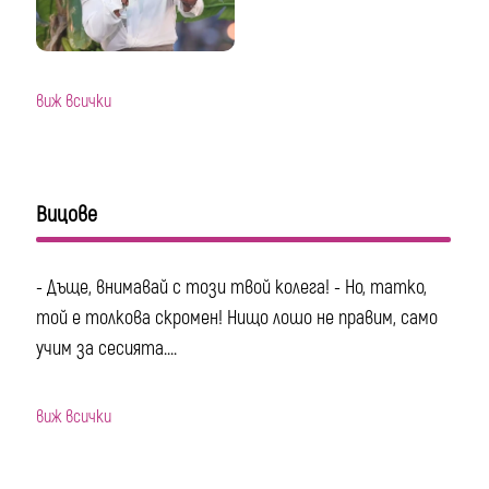
виж всички
Вицове
- Дъще, внимавай с този твой колега! - Но, татко,
той е толкова скромен! Нищо лошо не правим, само
учим за сесията....
виж всички