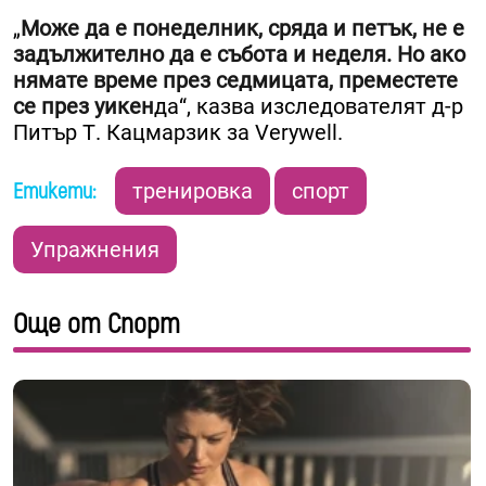
„
Може да е понеделник, сряда и петък, не е
задължително да е събота и неделя. Но ако
нямате време през седмицата, преместете
се през уикен
да“, казва изследователят д-р
Питър Т. Кацмарзик за Verywell.
Етикети:
тренировка
спорт
Упражнения
Още от Спорт