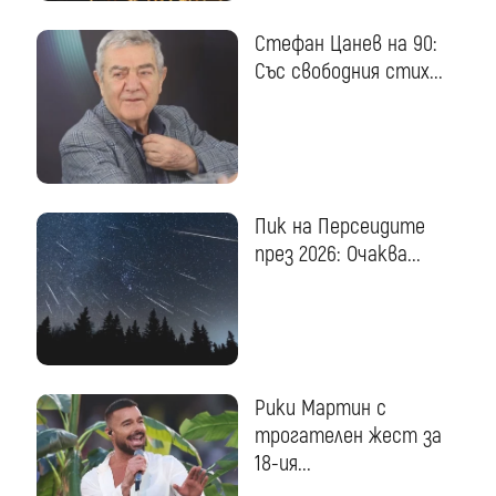
Стефан Цанев на 90:
Със свободния стих...
Пик на Персеидите
през 2026: Очаква...
Рики Мартин с
трогателен жест за
18-ия...