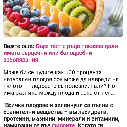
Вижте още:
Бърз тест с ръце показва дали
имате сърдечни или белодробни
заболявания
Може би се чудите как 100 процента
натурален плодов сок може да навреди на
тялото – плодовете са полезни, нали? Но
има разлика между плода и сока от него.
"Всички плодове и зеленчуци са пълни с
хранителни вещества – въглехидрати,
протеини, мазнини, минерали и витамини,
намиращи се във
фибрите
. Когато ги