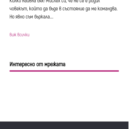
Колко наивна бях! Мислех си, че не се е родил
човекът, който да бъде в състояние да ме командва.
Но явно съм бъркала....
виж всички
Интересно от мрежата