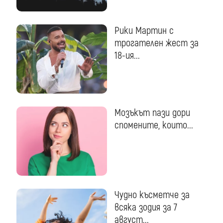
Рики Мартин с
трогателен жест за
18-ия...
Мозъкът пази дори
спомените, които...
Чудно късметче за
всяка зодия за 7
август...