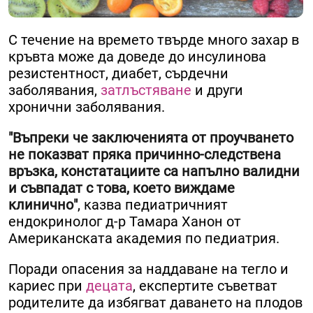
С течение на времето твърде много захар в
кръвта може да доведе до инсулинова
резистентност, диабет, сърдечни
заболявания,
затлъстяване
и други
хронични заболявания.
"
Въпреки че заключенията от проучването
не показват пряка причинно-следствена
връзка, констатациите са напълно валидни
и съвпадат с това, което виждаме
клинично"
, казва педиатричният
ендокринолог д-р Тамара Ханон от
Американската академия по педиатрия.
Поради опасения за наддаване на тегло и
кариес при
децата
, експертите съветват
родителите да избягват даването на плодов