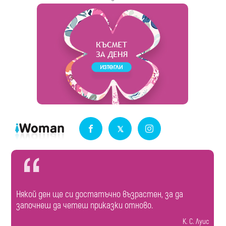
Някой ден ще си достатъчно възрастен, за да
започнеш да четеш приказки отново.
К. С. Луис