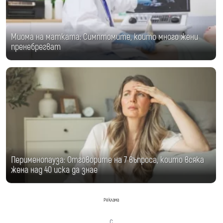
Миома на матката: Симптомите, които много жени
пренебрегват
Перименопауза: Отговорите на 7 въпроса, които всяка
жена над 40 иска да знае
Реклама
с