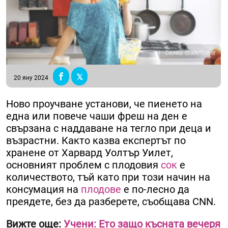
Снимка: iStock/Guliver
20 яну 2024
Ново проучване установи, че пиенето на
една или повече чаши фреш на ден е
свързана с наддаване на тегло при деца и
възрастни. Както казва експертът по
хранене от Харвард Уолтър Уилет,
основният проблем с плодовия
сок
е
количеството, тъй като при този начин на
консумация на
плодове
е по-лесно да
преядете, без да разберете, съобщава CNN.
Вижте още:
Учени: Ето защо късната вечеря