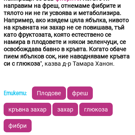
направим на фреш, отнемаме фибрите и
тялото ни не ги усвоява и метаболизира.
Например, ако изядем цяла ябълка, нивото
на кръвната ни захар не се повишава, тъй
като фруктозата, която естествено се
намира в плодовете и някои зеленчуци, се
освобождава бавно в кръвта. Когато обаче
пием ябълков сок, ние наводняваме кръвта
си с глюкоза
", казва д-р Тамара Ханон.
Етикети:
Плодове
фреш
кръвна захар
захар
глюкоза
фибри