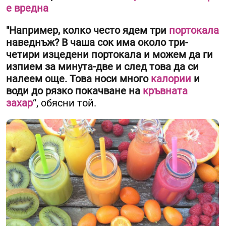
е вредна
"
Например, колко често ядем три
портокала
наведнъж? В чаша сок има около три-
четири изцедени портокала и можем да ги
изпием за минута-две и след това да си
налеем още. Това носи много
калории
и
води до рязко покачване на
кръвната
захар
“, обясни той.