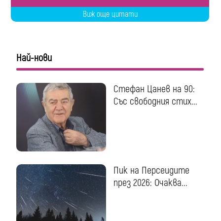
Виж още цитати
Най-нови
Стефан Цанев на 90:
Със свободния стих...
Пик на Персеидите
през 2026: Очаква...