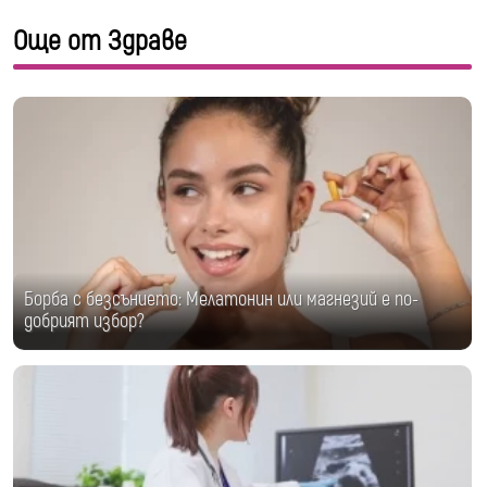
Още от Здраве
Борба с безсънието: Мелатонин или магнезий е по-
добрият избор?