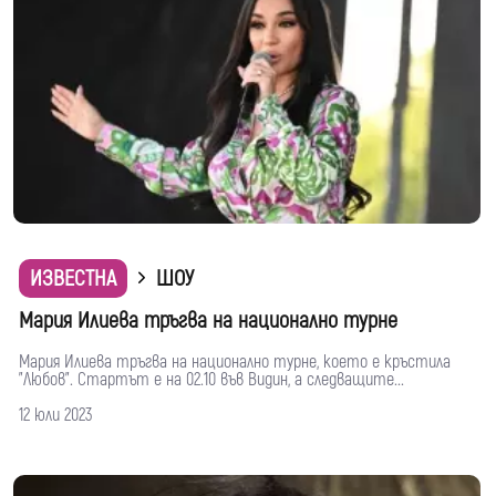
ИЗВЕСТНА
ШОУ
Мария Илиева тръгва на национално турне
Мария Илиева тръгва на национално турне, което е кръстила
"Любов". Стартът е на 02.10 във Видин, а следващите...
12 юли 2023