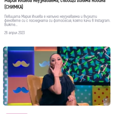
Мария Илиева неузнаваема, съобщи голяма новина
(СНИМКА)
Певицата Мария Илиева е напълно неузнаваема и възхити
феновете си с последната си фотосесия, която качи в Instagram.
Вижте...
26 април 2023