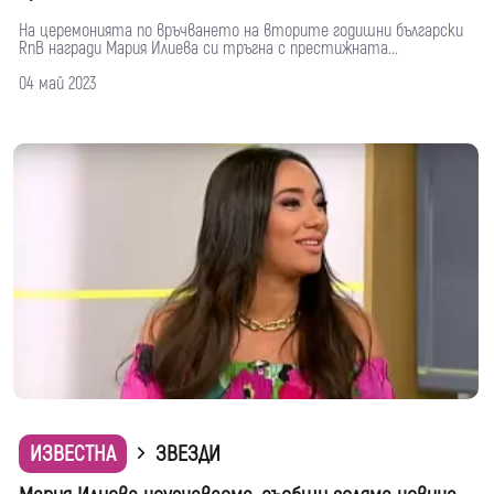
На церемонията по връчването на вторите годишни български
RnB награди Мария Илиева си тръгна с престижната...
04 май 2023
ИЗВЕСТНА
ЗВЕЗДИ