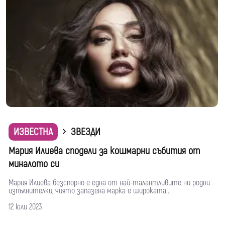
ИЗВЕСТНА
ЗВЕЗДИ
Мария Илиева сподели за кошмарни събития от
миналото си
Мария Илиева безспорно е една от най-талантливите ни родни
изпълнителки, чиято запазена марка е широката...
12 юли 2023