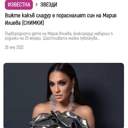
ИЗВЕСТНА
ЗВЕЗДИ
Вижте какъв сладур е порасналият син на Мария
Илиева (СНИМКИ)
Първородното дете на Мария Илиева, Александър, навърши 4
годинки на 25 януари. Щастливата майка публикува...
26 яну 2022