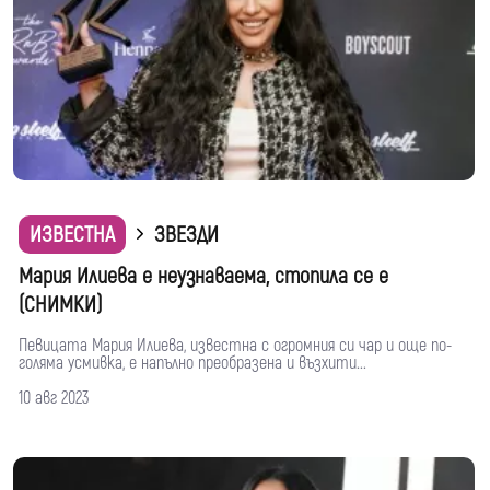
ИЗВЕСТНА
ЗВЕЗДИ
Мария Илиева е неузнаваема, стопила се е
(СНИМКИ)
Певицата Мария Илиева, известна с огромния си чар и още по-
голяма усмивка, е напълно преобразена и възхити...
10 авг 2023