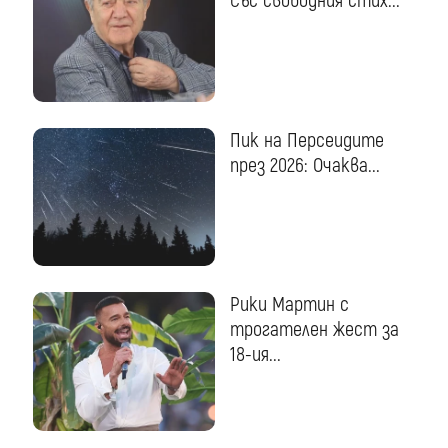
Със свободния стих...
Пик на Персеидите
през 2026: Очаква...
Рики Мартин с
трогателен жест за
18-ия...