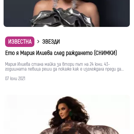
ИЗВЕСТНА
ЗВЕЗДИ
Ето я Мария Илиева след раждането (СНИМКИ)
Мария Илиева стана майка за втори път на 24 юни. 43-
годишната певица реши да покаже как е изглеждала преди да...
07 юли 2021