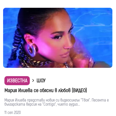
ИЗВЕСТНА
ШОУ
Мария Илиева се обясни в любов (ВИДЕО)
Мария Илиева представи новия си видеосингъл "Твоя". Песента е
българската версия на "Contigo", чието аудио...
11 сеп 2020