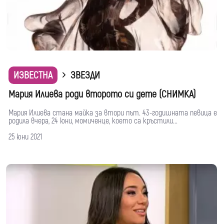
ИЗВЕСТНА
ЗВЕЗДИ
Мария Илиева роди второто си дете (СНИМКА)
Мария Илиева стана майка за втори път. 43-годишната певица е
родила вчера, 24 юни, момиченце, което са кръстили...
25 юни 2021