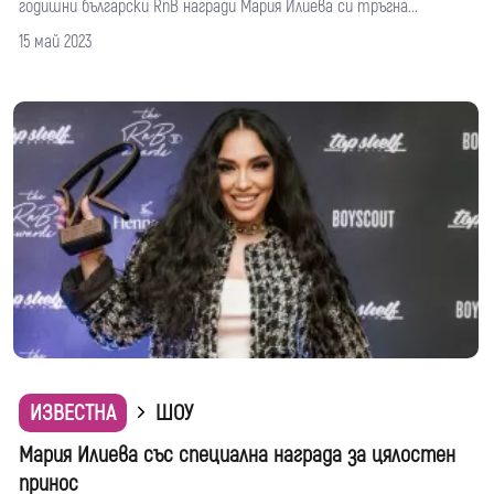
годишни български RnB награди Мария Илиева си тръгна...
15 май 2023
ИЗВЕСТНА
ШОУ
Мария Илиева със специална награда за цялостен
принос