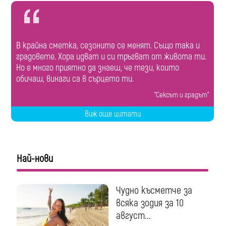
В крайна сметка, сезоните се менят. Също така и
градовете. Хора идват и си тръгват от живота ти.
Но е много приятно да знаеш, че тези, които
обичаш, винаги са в сърцето ти.
"Сексът и градът"
Виж още цитати
Най-нови
Чудно късметче за
всяка зодия за 10
август...