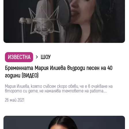
ИЗВЕСТНА
ШОУ
Бременната Мария Илиева възроди песен на 40
години (ВИДЕО)
Мария Илиева, която съвсем скоро обяви, че е в очакване на
второто си дете, не намалява темповете на работа....
26 май 2021