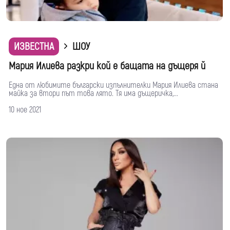
ИЗВЕСТНА
ШОУ
Мария Илиева разкри кой е бащата на дъщеря й
Една от любимите български изпълнителки Мария Илиева стана
майка за втори път това лято. Тя има дъщеричка,...
10 ное 2021