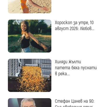
Хороскоп за утре, 10
август 2026: Любов...
Хиляди жълти
патета бяха пуснати
в река...
Стефан Цанев на 90: