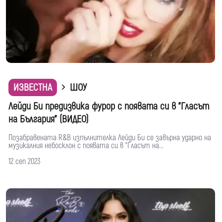
ИЗВЕСТНА
ШОУ
Лейди Би предизвика фурор с появата си в "Гласът
на България" (ВИДЕО)
Позабравената R&B изпълнителка Лейди Би се завърна ударно на
музикалния небосклон с появата си в "Гласът на...
12 сеп 2023