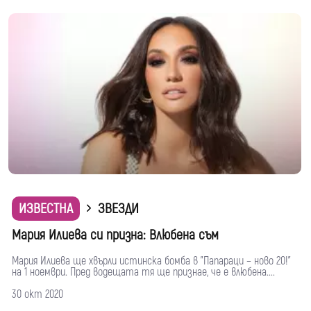
ИЗВЕСТНА
ЗВЕЗДИ
Мария Илиева си призна: Влюбена съм
Мария Илиева ще хвърли истинска бомба в "Папараци – ново 20!"
на 1 ноември. Пред водещата тя ще признае, че е влюбена....
30 окт 2020