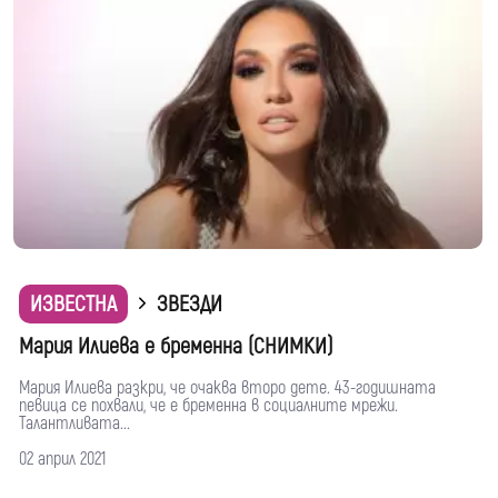
ИЗВЕСТНА
ЗВЕЗДИ
Мария Илиева е бременна (СНИМКИ)
Мария Илиева разкри, че очаква второ дете. 43-годишната
певица се похвали, че е бременна в социалните мрежи.
Талантливата...
02 април 2021