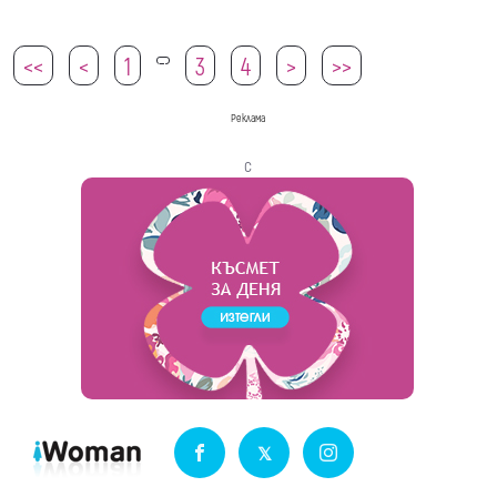
<<
<
1
3
4
>
>>
2
Реклама
с