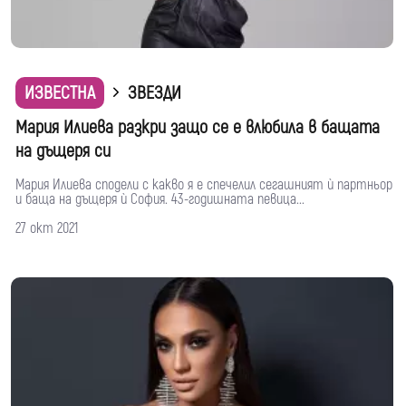
ИЗВЕСТНА
ЗВЕЗДИ
Мария Илиева разкри защо се e влюбила в бащата
на дъщеря си
Мария Илиева сподели с какво я е спечелил сегашният ѝ партньор
и баща на дъщеря ѝ София. 43-годишната певица...
27 окт 2021