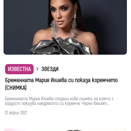
ИЗВЕСТНА
ЗВЕЗДИ
Бременната Мария Илиева си показа коремчето
(СНИМКА)
Бременната Мария Илиева сподели нова снимка, на която с
гордост показва наедрялото си коремче. Черно-белият...
12 април 2021