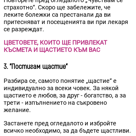
Повторете пред огледалото „Чувствам се
страхотно“. Скоро ще забележите, че
леките болежки са престанали да ви
притесняват и посещенията ви при лекаря
се разреждат.
ЦВЕТОВЕТЕ, КОИТО ЩЕ ПРИВЛЕКАТ
КЪСМЕТА И ЩАСТИЕТО КЪМ ВАС
3. "Постигам щастие"
Разбира се, самото понятие „щастие“ е
индивидуално за всеки човек. За някой
щастието е любов, за друг - богатство, а за
трети - изпълнението на съкровено
желание.
Застанете пред огледалото и избройте
всичко необходимо, за да бъдете щастливи.