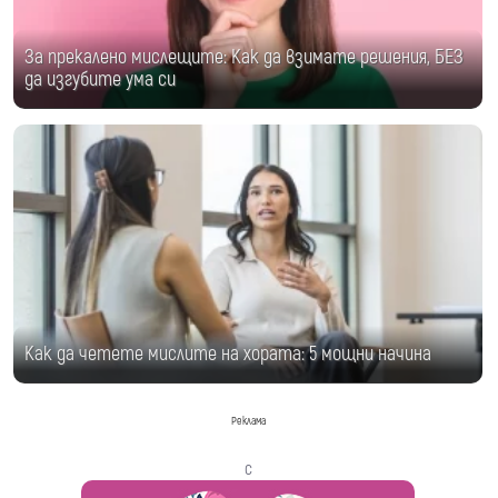
За прекалено мислещите: Как да взимате решения, БЕЗ
да изгубите ума си
Как да четете мислите на хората: 5 мощни начина
Реклама
с