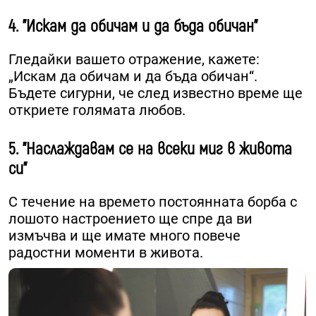
4. "Искам да обичам и да бъда обичан"
Гледайки вашето отражение, кажете:
„Искам да обичам и да бъда обичан“.
Бъдете сигурни, че след известно време ще
откриете голямата любов.
5. "Наслаждавам се на всеки миг в живота
си"
С течение на времето постоянната борба с
лошото настроението ще спре да ви
измъчва и ще имате много повече
радостни моменти в живота.