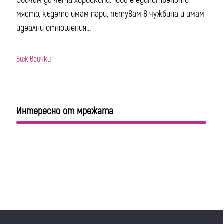
Обичам да чета хороскопи. Това е единственото
място, където имам пари, пътувам в чужбина и имам
идеални отношения...
виж всички
Интересно от мрежата