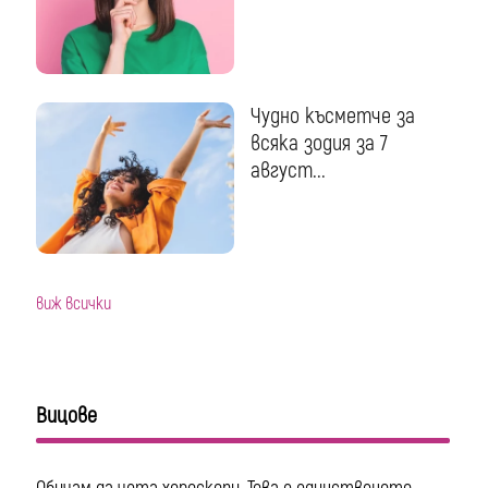
Чудно късметче за
всяка зодия за 7
август...
виж всички
Вицове