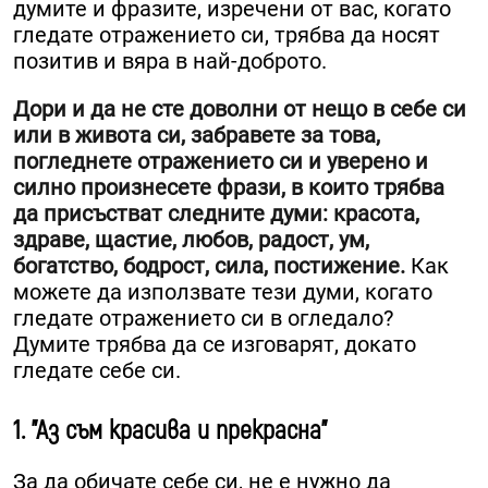
думите и фразите, изречени от вас, когато
гледате отражението си, трябва да носят
позитив и вяра в най-доброто.
Дори и да не сте доволни от нещо в себе си
или в живота си, забравете за това,
погледнете отражението си и уверено и
силно произнесете фрази, в които трябва
да присъстват следните думи: красота,
здраве, щастие, любов, радост, ум,
богатство, бодрост, сила, постижение.
Как
можете да използвате тези думи, когато
гледате отражението си в огледало?
Думите трябва да се изговарят, докато
гледате себе си.
1. "Аз съм красива и прекрасна"
За да обичате себе си, не е нужно да