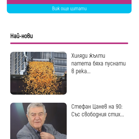
Виж още цитати
Най-нови
Хиляди жълти
патета бяха пуснати
в река...
Стефан Цанев на 90:
Със свободния стих...