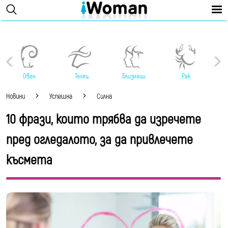
Овен
Телец
Близнаци
Рак
Новини
Успешна
Силна
10 фрази, които трябва да изречете
пред огледалото, за да привлечете
късмета