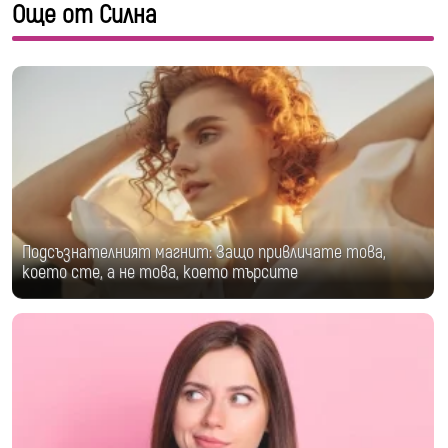
Още от Силна
Подсъзнателният магнит: Защо привличате това,
което сте, а не това, което търсите