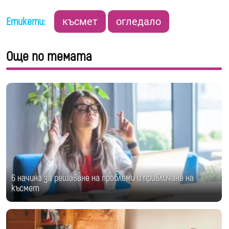
Етикети:
късмет
огледало
Още по темата
6 начина за решаване на проблеми и привличане на
късмет