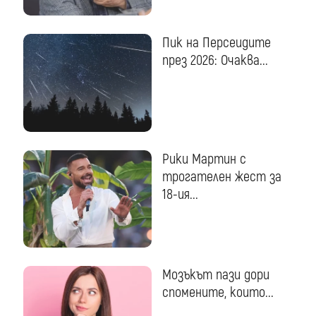
Пик на Персеидите
през 2026: Очаква...
Рики Мартин с
трогателен жест за
18-ия...
Мозъкът пази дори
спомените, които...