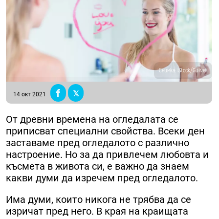
Снимка: iStock/Guliver
14 окт 2021
От древни времена на огледалата се
приписват специални свойства. Всеки ден
заставаме пред огледалото с различно
настроение. Но за да привлечем любовта и
късмета в живота си, е важно да знаем
какви думи да изречем пред огледалото.
Има думи, които никога не трябва да се
изричат пред него. В края на краищата