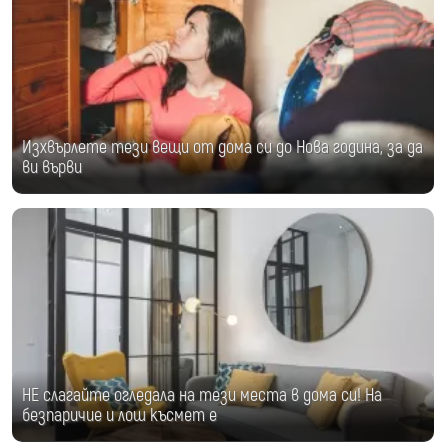
Изхвърлете тези вещи от дома си до Нова година, за да
ви върви
НЕ слагайте огледала на тези места в дома си! На
безпаричие и лош късмет е