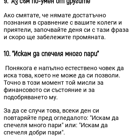
9. "Аз съм по-умен от другите"
Ако смятате, че нямате достатъчно
познания в сравнение с вашите колеги и
приятели, започвайте деня си с тази фраза
и скоро ще забележите промяната.
10. "Искам да спечеля много пари"
Понякога е напълно естествено човек да
иска това, което не може да си позволи.
Точно в този момент той мисли за
финансовото си състояние и за
подобряването му.
За да се случи това, всеки ден си
повтаряйте пред огледалото: "Искам да
спечеля много пари" или: "Искам да
спечеля добри пари".