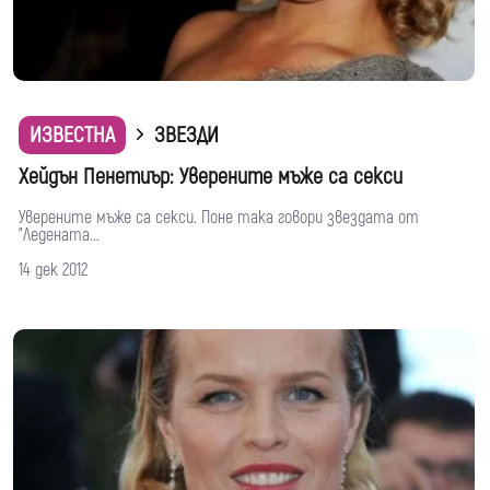
ИЗВЕСТНА
ЗВЕЗДИ
Хейдън Пенетиър: Уверените мъже са секси
Уверените мъже са секси. Поне така говори звездата от
"Ледената...
14 дек 2012