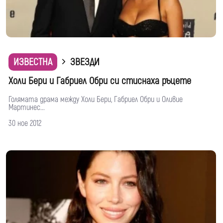
ИЗВЕСТНА
ЗВЕЗДИ
Холи Бери и Габриел Обри си стиснаха ръцете
Голямата драма между Холи Бери, Габриел Обри и Оливие
Мартинес...
30 ное 2012