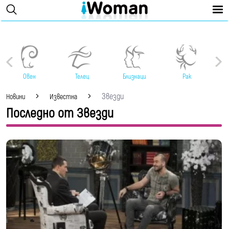
Овен
Телец
Близнаци
Рак
Звезди
Новини
Известна
Последно от Звезди