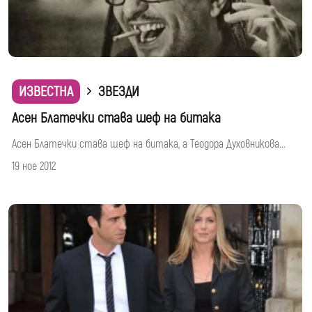
ИЗВЕСТНА
ЗВЕЗДИ
Асен Блатечки става шеф на битака
Асен Блатечки става шеф на битака, а Теодора Духовникова...
19 ное 2012