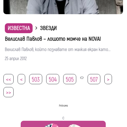
ИЗВЕСТНА
ЗВЕЗДИ
Велислав Павлов – лошото момче на NOVA!
Велислав Павлов, който познавате от малкия екран като...
25 април 2012
<<
<
503
504
505
507
>
506
>>
Реклама
с