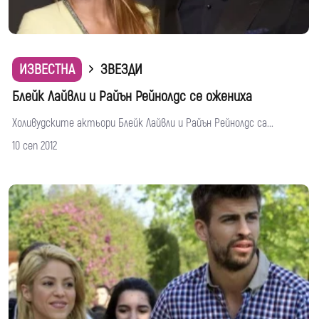
ИЗВЕСТНА
ЗВЕЗДИ
Блейк Лайвли и Райън Рейнолдс се ожениха
Холивудските актьори Блейк Лайвли и Райън Рейнолдс са...
10 сеп 2012