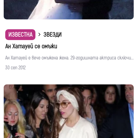
ИЗВЕСТНА
ЗВЕЗДИ
Ан Хатауей се омъжи
Ан Хатауей е вече омъжена жена. 29-годишната актриса сключи...
30 сеп 2012