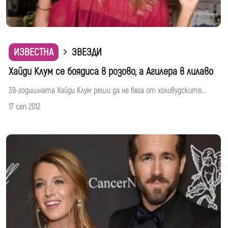
ИЗВЕСТНА
ЗВЕЗДИ
Хайди Клум се боядиса в розово, а Агилера в лилаво
39-годишната Хайди Клум реши да не бяга от холивудските...
17 сеп 2012