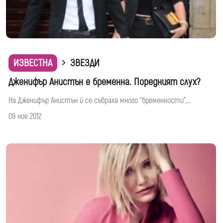
ИЗВЕСТНА
ЗВЕЗДИ
Дженифър Анистън е бременна. Поредният слух?
На Дженифър Анистън й се събраха много "бременности",...
09 ное 2012