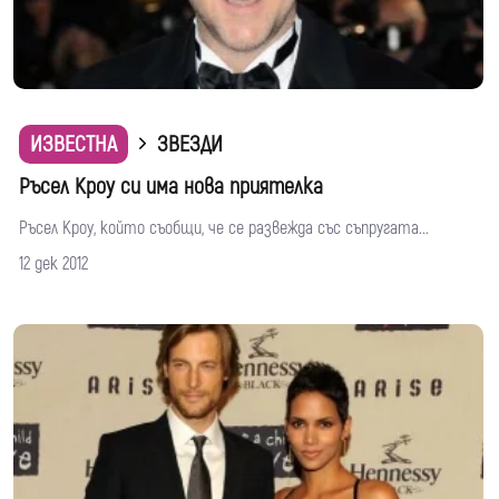
ИЗВЕСТНА
ЗВЕЗДИ
Ръсел Кроу си има нова приятелка
Ръсел Кроу, който съобщи, че се развежда със съпругата...
12 дек 2012