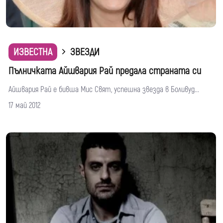
ИЗВЕСТНА
ЗВЕЗДИ
Пълничката Айшвария Рай предала страната си
Айшвария Рай е бивша Мис Свят, успешна звезда в Боливуд...
17 май 2012