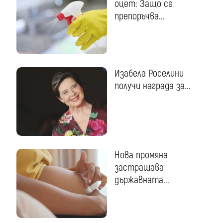
оцет: Защо се
препоръчва...
Изабела Роселини
получи награда за...
Нова промяна
застрашава
държавната...