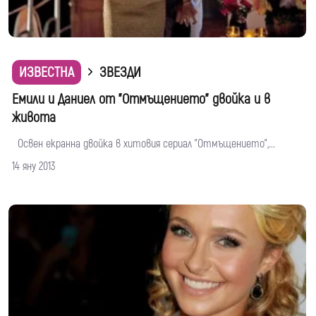
ИЗВЕСТНА
ЗВЕЗДИ
Емили и Даниел от "Отмъщението" двойка и в
живота
Освен екранна двойка в хитовия сериал "Отмъщението",...
14 яну 2013