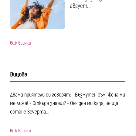
август...
виж всички
Вицове
Двама приятели си говорят: - Възмутен съм, жена ми
ме лъже! - Откъде знаеш? - Оня ден ми каза, че ще
остане вечерта...
виж всички