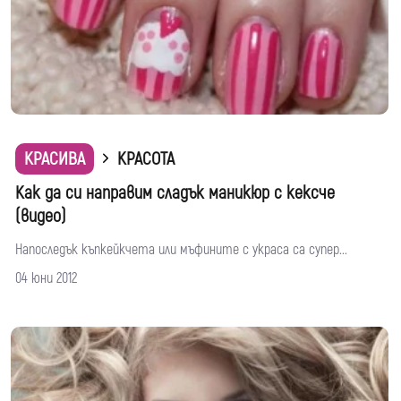
КРАСИВА
КРАСОТА
Как да си направим сладък маникюр с кексче
(видео)
Напоследък къпкейкчета или мъфините с украса са супер...
04 юни 2012