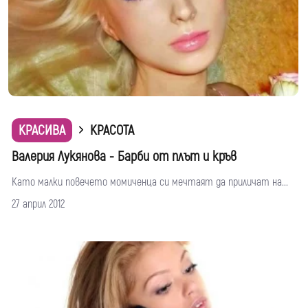
КРАСИВА
КРАСОТА
Валерия Лукянова - Барби от плът и кръв
Като малки повечето момиченца си мечтаят да приличат на...
27 април 2012