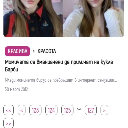
КРАСИВА
КРАСОТА
Mомичета са вманиачени да приличат на кукла
Барби
Млади момичета бързо се превръщат в интернет сензация,...
30 март 2012
<<
<
123
124
125
127
>
126
>>