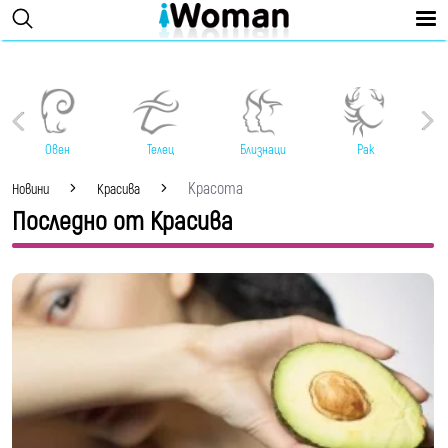
Овен
Телец
Близнаци
Рак
Красота
Новини
Красива
Последно от Красива