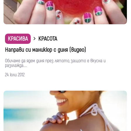
КРАСИВА
КРАСОТА
Направи си маникюр с диня (видео)
Обичаме да ядем диня през лятото, защото е вкусна и
разхлажда....
24 юли 2012