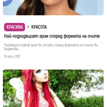
КРАСИВА
КРАСОТА
Най-подходящият грим според формата на очите
Разберете какъв грим ви отива според формата на очите ви.
Бадемови...
15 окт 2012