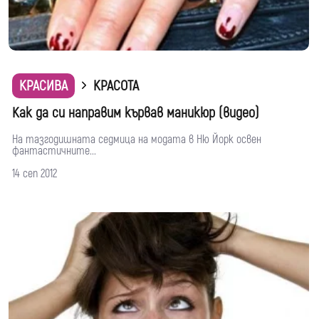
КРАСИВА
КРАСОТА
Как да си направим кървав маникюр (видео)
На тазгодишната седмица на модата в Ню Йорк освен
фантастичните...
14 сеп 2012