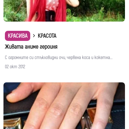
КРАСИВА
КРАСОТА
Живата аниме героиня
С огромните си стъкловидни очи, червена коса и кокетна...
02 окт 2012