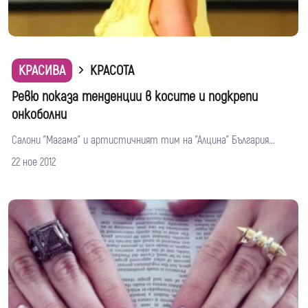
КРАСИВА
КРАСОТА
Ревю показa тенденции в косите и подкрепи
онкоболни
Салони "Магама" и артистичният тим на "Алцина" България...
22 ное 2012