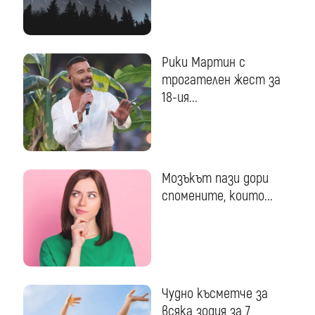
Рики Мартин с
трогателен жест за
18-ия...
Мозъкът пази дори
спомените, които...
Чудно късметче за
всяка зодия за 7