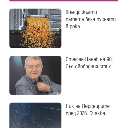
Хиляди жълти
патета бяха пуснати
в река...
Стефан Цанев на 90:
Със свободния стих...
Пик на Персеидите
през 2026: Очаква...