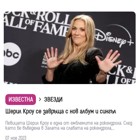
ИЗВЕСТНА
ЗВЕЗДИ
Шерил Кроу се завръща с нов албум и сингъл
Певицата Шерил Кроу е една от емблемите на рокендрола. След
като бе въведена в Залата на славата на рокендрола,...
07 ное 2023