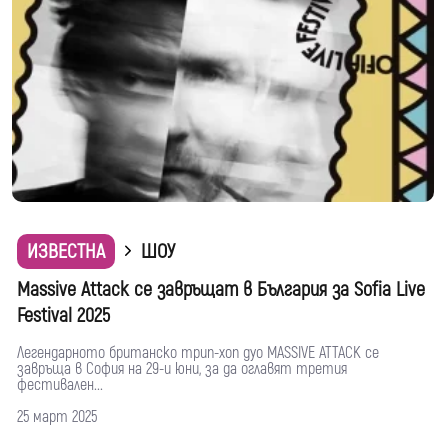
ИЗВЕСТНА
ШОУ
Massive Attack се завръщат в България за Sofia Live
Festival 2025
Легендарнoто британско трип-хоп дуо MASSIVE ATTACK се
завръща в София на 29-и юни, за да оглавят третия
фестивален...
25 март 2025