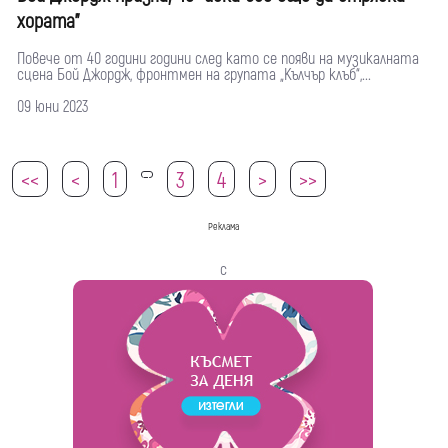
хората"
Повече от 40 години години след като се появи на музикалната
сцена Бой Джордж, фронтмен на групата „Кълчър клъб“,...
09 юни 2023
<<
<
1
3
4
>
>>
2
Реклама
с