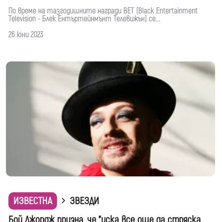
По време на тазгодишните награди BET (Black Entertainment
Television - Блек Ентъртейнмънт Телевижън) се...
26 юни 2023
ИЗВЕСТНА
ЗВЕЗДИ
Бой Джордж призна, че "иска все още да стряска