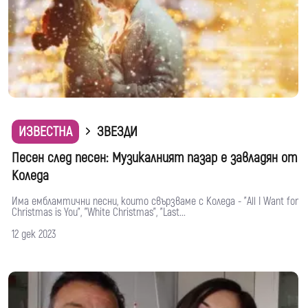
ИЗВЕСТНА
ЗВЕЗДИ
Песен след песен: Музикалният пазар е завладян от
Коледа
Има ембламтични песни, които свързваме с Коледа - "All I Want for
Christmas is You", "White Christmas", "Last...
12 дек 2023