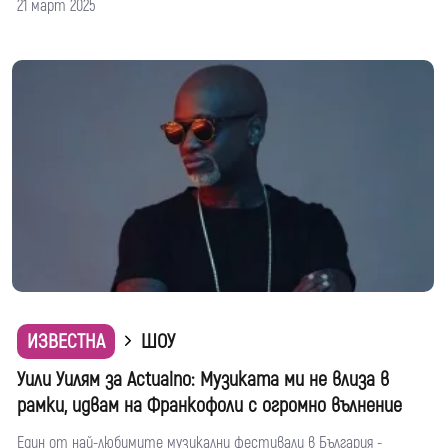
21 март 2025
ИЗВЕСТНА
ШОУ
Уили Уилям за Actualno: Музиката ми не влиза в
рамки, идвам на Франкофоли с огромно вълнение
Един от най-любимите музикални фестивали в България -