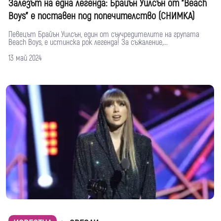
Залезът на една легенда: Брайън Уилсън от "Beach
Boys" е поставен под попечителство (СНИМКА)
Певецът Брайън Уилсън, един от съучредителите на групата
Beach Boys, е истинска рок легенда! За съжаление,...
13 май 2024