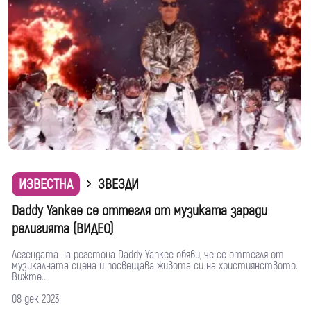
ИЗВЕСТНА
ЗВЕЗДИ
Daddy Yankee се оттегля от музиката заради
религията (ВИДЕО)
Легендата на регетона Daddy Yankee обяви, че се оттегля от
музикалната сцена и посвещава живота си на християнството.
Вижте...
08 дек 2023