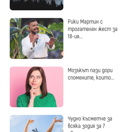
Рики Мартин с
трогателен жест за
18-ия...
Мозъкът пази дори
спомените, които...
Чудно късметче за
всяка зодия за 7