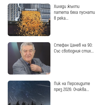
Хиляди жълти
патета бяха пуснати
в река...
Стефан Цанев на 90:
Със свободния стих...
Пик на Персеидите
през 2026: Очаква...