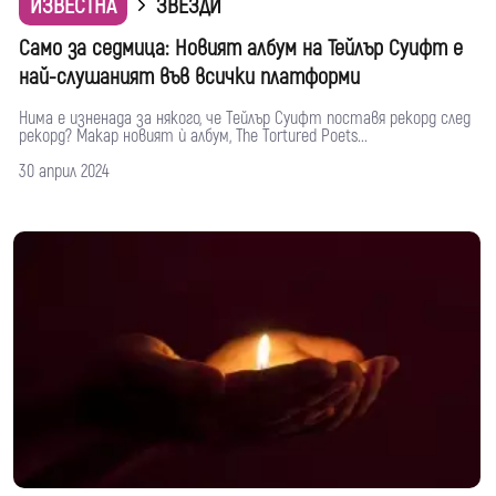
ИЗВЕСТНА
ЗВЕЗДИ
Само за седмица: Новият албум на Тейлър Суифт е
най-слушаният във всички платформи
Нима е изненада за някого, че Тейлър Суифт поставя рекорд след
рекорд? Макар новият ѝ албум, The Tortured Poets...
30 април 2024