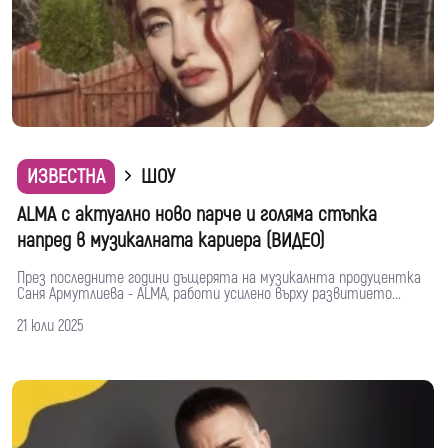
ИЗВЕСТНА
ШОУ
ALMA с актуално ново парче и голяма стъпка
напред в музикалната кариера (ВИДЕО)
През последните години дъщерята на музикалнта продуцентка
Саня Армутлиева - ALMA, работи усилено върху развитието...
21 юли 2025