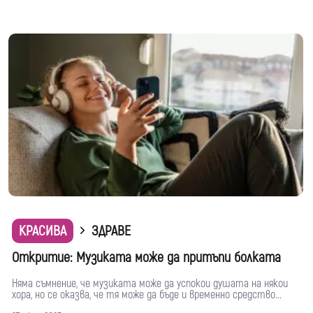
КРАСИВА
ЗДРАВЕ
Откритие: Музиката може да притъпи болката
Няма съмнение, че музиката може да успокои душата на някои
хора, но се оказва, че тя може да бъде и временно средство...