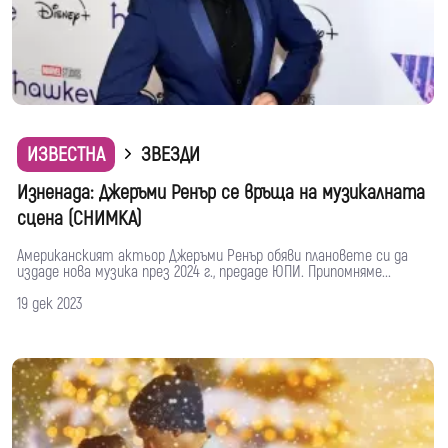
ИЗВЕСТНА
ЗВЕЗДИ
Изненада: Джеръми Ренър се връща на музикалната
сцена (СНИМКА)
Американският актьор Джеръми Ренър обяви плановете си да
издаде нова музика през 2024 г., предаде ЮПИ. Припомняме...
19 дек 2023