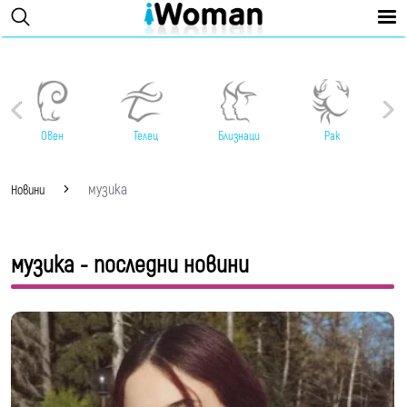
Овен
Телец
Близнаци
Рак
музика
Новини
музика - последни новини