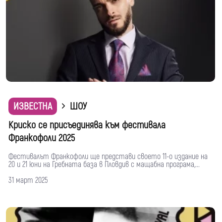
ИЗВЕСТНА
ШОУ
Криско се присъединява към фестивала
Франкофоли 2025
Фестивалът Франкофоли ще представи своето 11-о издание на
20 и 21 юни на Гребната база в Пловдив с мащабна програма,...
31 март 2025