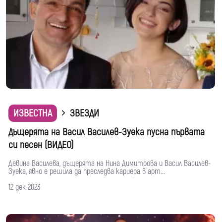
ИЗВЕСТНА
ЗВЕЗДИ
Дъщерята на Васил Василев-Зуека пусна първата
си песен (ВИДЕО)
Девина Василева, дъщерята на Нина Димитрова и Васил Василев-
Зуека, явно е решила да преследва кариера в арт...
12 дек 2023