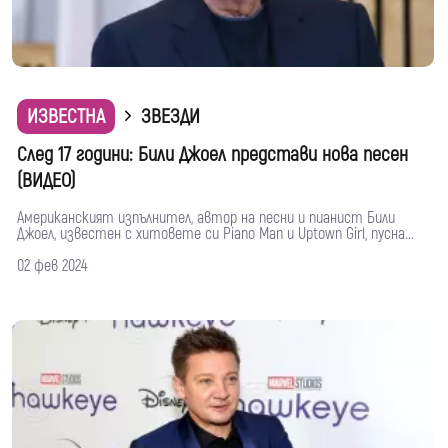
ИЗВЕСТНА
ЗВЕЗДИ
След 17 години: Били Джоел представи нова песен
(ВИДЕО)
Американският изпълнител, автор на песни и пианист Били
Джоел, известен с хитовете си Piano Man и Uptown Girl, пусна...
02 фев 2024