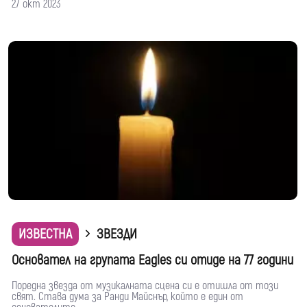
27 окт 2023
ИЗВЕСТНА
ЗВЕЗДИ
Основател на групата Eagles си отиде на 77 години
Поредна звезда от музикалната сцена си е отишла от този
свят. Става дума за Ранди Майснър, който е един от