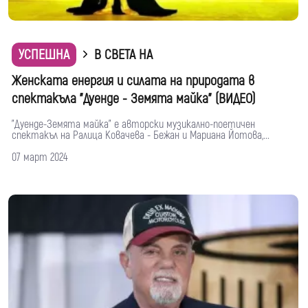
УСПЕШНА
В СВЕТА НА
Женската енергия и силата на природата в
спектакъла "Дуенде - Земята майка" (ВИДЕО)
"Дуенде-Земята майка" е авторски музикално-поетичен
спектакъл на Ралица Ковачева - Бежан и Мариана Йотова,...
07 март 2024