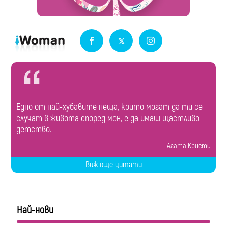
Едно от най-хубавите неща, които могат да ти се
случат в живота според мен, е да имаш щастливо
детство.
Агата Кристи
Виж още цитати
Най-нови